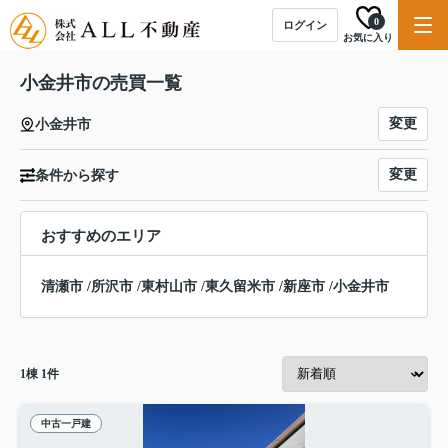
0
ログイン
お気に入り
小金井市の売買一覧
変更
小金井市
変更
条件から探す
おすすめのエリア
清瀬市
/
所沢市
/
東村山市
/
東久留米市
/
新座市
/
小金井市
1
棟
1
件
中古一戸建