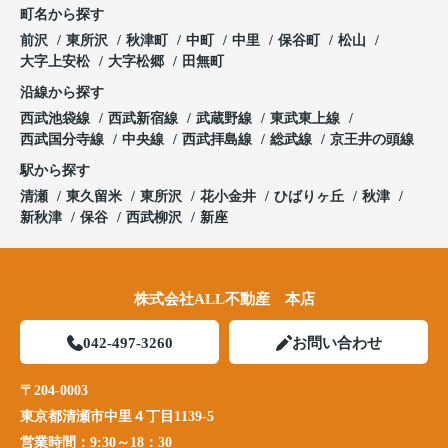
町名から探す
前沢
東所沢
秋津町
中町
中里
保谷町
松山
大字上安松
大字松郷
田無町
沿線から探す
西武池袋線
西武新宿線
武蔵野線
東武東上線
西武国分寺線
中央線
西武拝島線
総武線
京王井の頭線
駅から探す
清瀬
東久留米
東所沢
花小金井
ひばりヶ丘
秋津
新秋津
保谷
西武柳沢
新座
株式会社ALL不動産 本店
042-497-3260
お問い合わせ
〒204-0003
東京都清瀬市中里４丁目1139-5
営業時間：
9:30～18：30