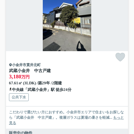
小金井市貫井北町
武蔵小金井 中古戸建
3,180
万円
67.61㎡ (3LDK) /築29年 /2階建
中央線「武蔵小金井」駅 徒歩24分
公共下水
こだわりで選びたい方におすすめ。小金井市エリアで住まいをお探しな
ら「武蔵小金井 中古戸建」。複層ガラスは夏場の暑さを軽減...
もっと
見る
販売中の物件