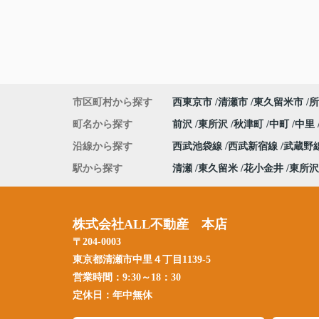
市区町村から探す
西東京市
清瀬市
東久留米市
所
町名から探す
前沢
東所沢
秋津町
中町
中里
沿線から探す
西武池袋線
西武新宿線
武蔵野
駅から探す
清瀬
東久留米
花小金井
東所沢
株式会社ALL不動産 本店
〒204-0003
東京都清瀬市中里４丁目1139-5
営業時間：
9:30～18：30
定休日：
年中無休