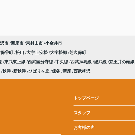
沢市
新座市
東村山市
小金井市
保谷町
松山
大字上安松
大字松郷
芝久保町
線
東武東上線
西武国分寺線
中央線
西武拝島線
総武線
京王井の頭線
秋津
新秋津
ひばりヶ丘
保谷
新座
西武柳沢
トップページ
スタッフ
お客様の声