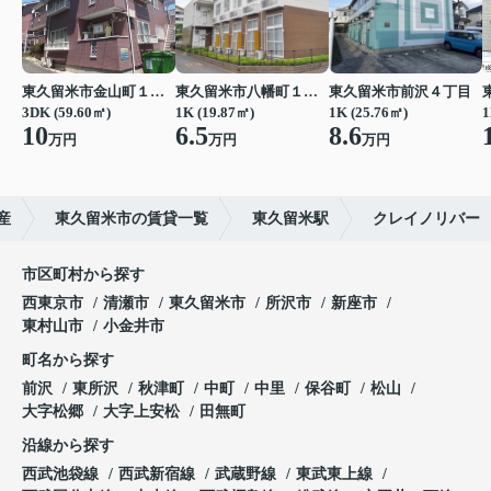
東久留米市金山町１丁目
東久留米市八幡町１丁目
東久留米市前沢４丁目
3DK (59.60㎡)
1K (19.87㎡)
1K (25.76㎡)
1
10
6.5
8.6
万円
万円
万円
産
東久留米市の賃貸一覧
東久留米駅
クレイノリバー
市区町村から探す
西東京市
清瀬市
東久留米市
所沢市
新座市
東村山市
小金井市
町名から探す
前沢
東所沢
秋津町
中町
中里
保谷町
松山
大字松郷
大字上安松
田無町
沿線から探す
西武池袋線
西武新宿線
武蔵野線
東武東上線