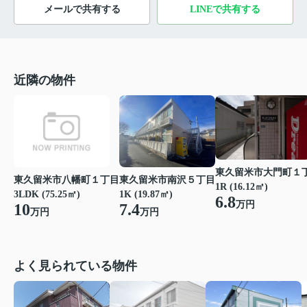
メールで共有する
LINEで共有する
近隣の物件
東久留米市大門町１
東久留米市八幡町１丁目
東久留米市南沢５丁目
1R (16.12㎡)
3LDK (75.25㎡)
1K (19.87㎡)
6.8
万円
10
7.4
万円
万円
よく見られている物件