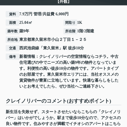
【外観】
7.9万円 管理/共益費 6,000円
賃料
25.04㎡
1K
面積
間取り
築9年
1階/2階建
築年数
所在階
東京都
東久留米市
小山
２丁目１－２５
所在地
西武池袋線
「
東久留米
」駅 徒歩10分
交通
新着情報：クレイノリバーの空室情報ならコチラ。中古
備考
住宅選びの中でニーズの高い築9年の物件となっていま
す。利便性の高い徒歩10分の物件です。アパートタイプ
のお部屋です。東久留米市エリアには、当社オススメの
賃貸物件が豊富に立地しています。快適な暮らしをした
いとお考えでしたら、ぜひ当社へご連絡下さい。
クレイノリバーのコメント(おすすめポイント)
新生活を失敗せず、スタートさせたいならこちらの「クレイノリ
バー」はいかがでしょうか。駅まで徒歩10分なので、アクセスの
良い物件です。住みやすさが満載でイチオシのアパートはこちら