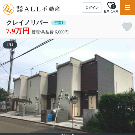
0
ログイン
お気に入り
クレイノリバー
空室1
7.9万円
管理/共益費 6,000円
1
/
14