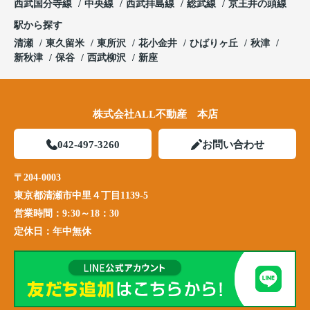
西武国分寺線
中央線
西武拝島線
総武線
京王井の頭線
駅から探す
清瀬
東久留米
東所沢
花小金井
ひばりヶ丘
秋津
新秋津
保谷
西武柳沢
新座
株式会社ALL不動産 本店
042-497-3260
お問い合わせ
〒204-0003
東京都清瀬市中里４丁目1139-5
営業時間：
9:30～18：30
定休日：
年中無休