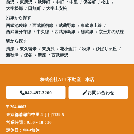
前沢
東所沢
秋津町
中町
中里
保谷町
松山
大字松郷
田無町
大字上安松
沿線から探す
西武池袋線
西武新宿線
武蔵野線
東武東上線
西武国分寺線
中央線
西武拝島線
総武線
京王井の頭線
駅から探す
清瀬
東久留米
東所沢
花小金井
秋津
ひばりヶ丘
新秋津
保谷
新座
西武柳沢
株式会社ALL不動産 本店
042-497-3260
お問い合わせ
〒204-0003
東京都清瀬市中里４丁目1139-5
営業時間：
9:30～18：30
定休日：
年中無休