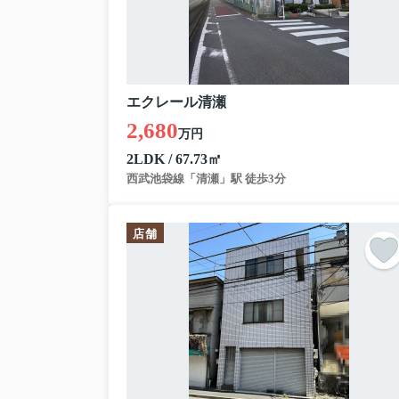
この度は弊社が売主様から売却を
物件はコチラ！
↓↓↓
エクレール清瀬
清瀬市中里5丁目2020年築戸建
2,680
万円
3490万円
2LDK / 67.73㎡
東京都清瀬市中里５丁目
西武池袋線「清瀬」駅 徒歩3分
西武池袋線 清瀬駅 徒歩32分
物件詳細へ
店舗
室内はかなりキレイです！
キッチン後ろに大容量のパントリ
カースペースも2台駐車可！（車
弊社を通してご購入して頂けるお
売主様居住中ですが、ご見学も行