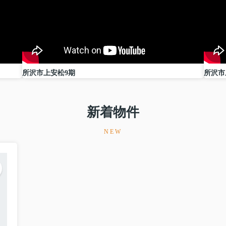
ール！
取りも建築可！
プランニングできそうです♪
所沢市上安松9期
所沢市
方は無料で間取りプランの作成やハウスメーカーのご紹
下さい！！
新着物件
所沢＃新座＃土地売却＃＃土地購入＃注文建築
NEW
戸建て販売中！