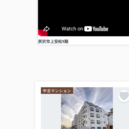
西武池袋線 清瀬駅 徒歩24分
物件詳細へ
敷地面積約183.28㎡のビッグスケ
建築する建物は100㎡超の大型間
駐車場スペースもゆとりをもって
所沢市上安松9期
ハウスメーカーが決まっていない
ご興味ある方はお気軽にお問合せ
＃ALL不動産＃清瀬＃東久留米＃東村山＃
中古マンション
2026.02.23
ALL不動産 売却委任物件
清瀬市中里5丁目 2020年築
こんにちは！
ALL不動産です！