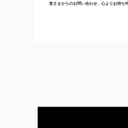
皆さまからのお問い合わせ、心よりお待ち
2026.03.30
ALL不動産 売却委任物件
中清戸5丁目 建築条件なし売
こんにちは！
ALL不動産です！
この度は弊社が売主様から売却を
物件はコチラ！！
↓↓↓
清瀬市中清戸5 売地
4280万円
東京都清瀬市中清戸５丁目