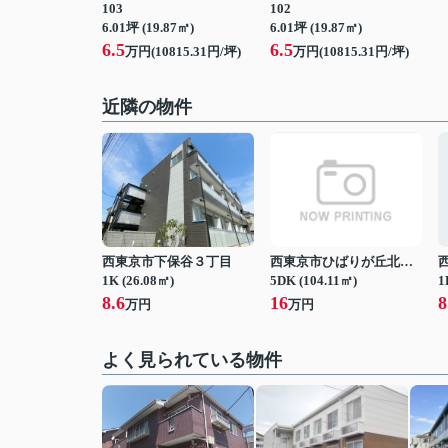
103
102
6.01坪 (19.87㎡)
6.01坪 (19.87㎡)
6.5
6.5
万円(10815.31円/坪)
万円(10815.31円/坪)
近隣の物件
西東京市下保谷３丁目
西東京市ひばりが丘北４丁目
1K (26.08㎡)
5DK (104.11㎡)
1
8.6
16
8
万円
万円
よく見られている物件