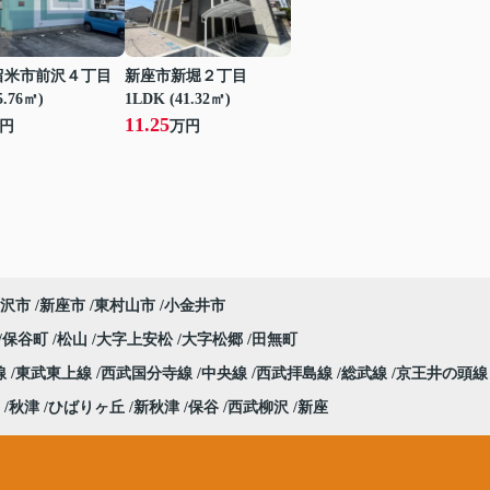
留米市前沢４丁目
新座市新堀２丁目
5.76㎡)
1LDK (41.32㎡)
11.25
円
万円
沢市
新座市
東村山市
小金井市
保谷町
松山
大字上安松
大字松郷
田無町
線
東武東上線
西武国分寺線
中央線
西武拝島線
総武線
京王井の頭線
秋津
ひばりヶ丘
新秋津
保谷
西武柳沢
新座