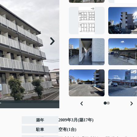
す
築年
2009年3月(築17年)
駐車
空有(1台)