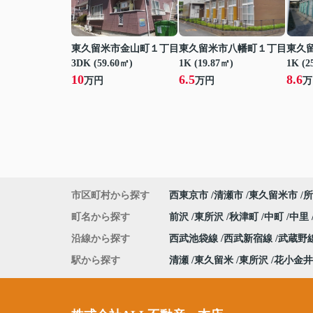
東久留米市金山町１丁目
東久留米市八幡町１丁目
東久
3DK (59.60㎡)
1K (19.87㎡)
1K (2
10
6.5
8.6
万円
万円
万
市区町村から探す
西東京市
清瀬市
東久留米市
所
町名から探す
前沢
東所沢
秋津町
中町
中里
沿線から探す
西武池袋線
西武新宿線
武蔵野
駅から探す
清瀬
東久留米
東所沢
花小金井