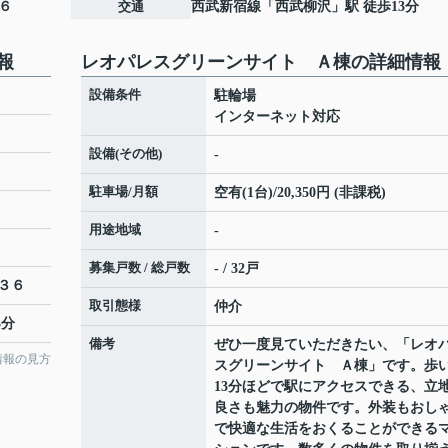
６
交通
西武新宿線
「
西武柳沢
」駅 徒歩13分
報
レオパレスグリーンサイト Ａ棟の詳細情報
設備条件
駐輪場
インターネット対応
設備(その他)
-
駐車場/月額
空有(1台)/20,350円 (非課税)
用途地域
-
募集戸数 / 総戸数
- / 32戸
３６
取引態様
仲介
3分
備考
ぜひ一度見ていただきたい、「レオ
情報の見方
スグリーンサイト Ａ棟」です。歩
13分ほどで駅にアクセスできる、立
良さも魅力の物件です。外装もおし
で快適な生活をおくることができる