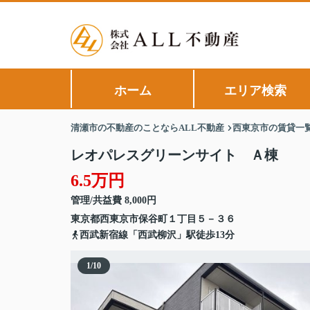
ホーム
エリア検索
清瀬市の不動産のことならALL不動産
西東京市の賃貸一
レオパレスグリーンサイト Ａ棟
6.5万円
管理/共益費 8,000円
東京都
西東京市
保谷町
１丁目５－３６
西武新宿線「西武柳沢」駅徒歩13分
1
/
10