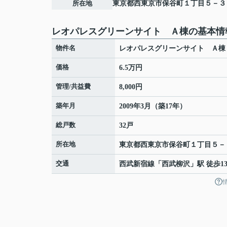
所在地
東京都
西東京市
保谷町
１丁目５－３
レオパレスグリーンサイト Ａ棟の基本情
物件名
レオパレスグリーンサイト Ａ棟
価格
6.5万円
管理/共益費
8,000円
築年月
2009年3月（築17年）
総戸数
32戸
所在地
東京都
西東京市
保谷町
１丁目５－
交通
西武新宿線
「
西武柳沢
」駅 徒歩1