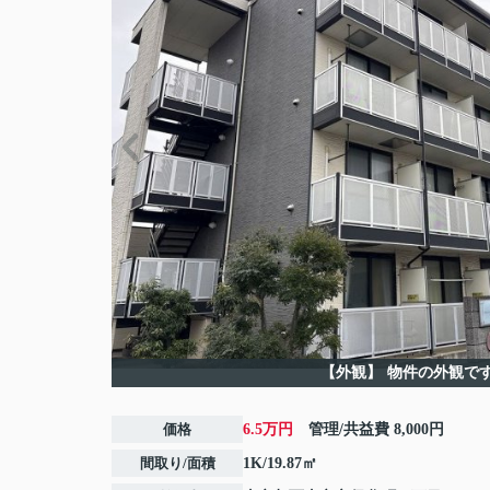
【外観】
物件の外観で
価格
6.5万円
管理/共益費
8,000円
間取り/面積
1K/19.87㎡