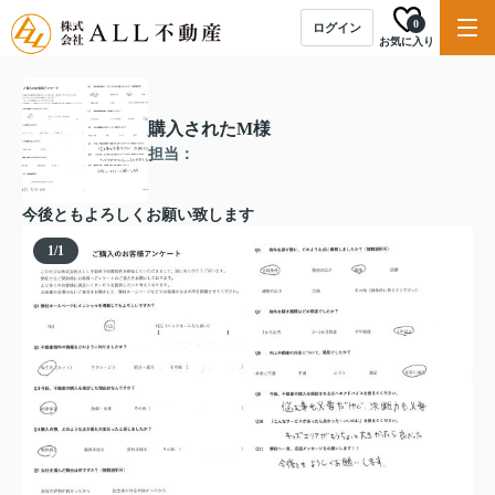
0
ログイン
お気に入り
購入されたM様
担当：
今後ともよろしくお願い致します
1
/
1