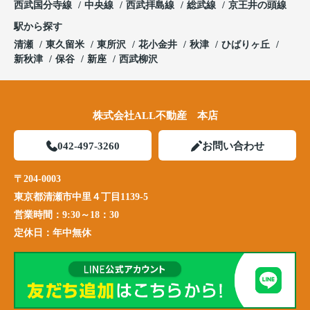
西武国分寺線
中央線
西武拝島線
総武線
京王井の頭線
駅から探す
清瀬
東久留米
東所沢
花小金井
秋津
ひばりヶ丘
新秋津
保谷
新座
西武柳沢
株式会社ALL不動産 本店
042-497-3260
お問い合わせ
〒204-0003
東京都清瀬市中里４丁目1139-5
営業時間：
9:30～18：30
定休日：
年中無休