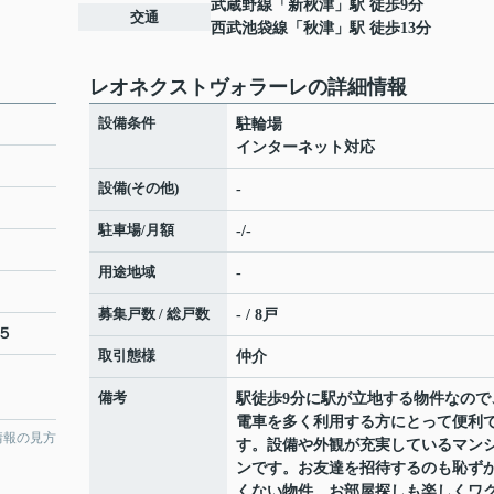
武蔵野線
「
新秋津
」駅 徒歩9分
交通
西武池袋線
「
秋津
」駅 徒歩13分
レオネクストヴォラーレの詳細情報
設備条件
駐輪場
インターネット対応
設備(その他)
-
駐車場/月額
-/-
用途地域
-
募集戸数 / 総戸数
- / 8戸
５
取引態様
仲介
備考
駅徒歩9分に駅が立地する物件なので
電車を多く利用する方にとって便利
情報の見方
す。設備や外観が充実しているマン
ンです。お友達を招待するのも恥ず
くない物件。お部屋探しも楽しくワ