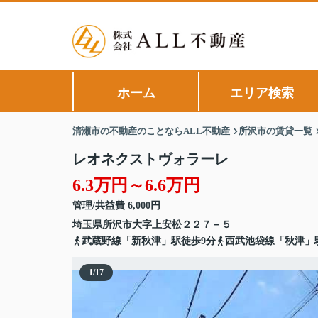
ホーム
エリア検索
清瀬市の不動産のことならALL不動産
所沢市の賃貸一覧
レオネクストヴォラーレ
6.3万円～6.6万円
管理/共益費 6,000円
埼玉県
所沢市
大字上安松
２２７－５
武蔵野線「新秋津」駅徒歩9分
西武池袋線「秋津」駅
1
/
17