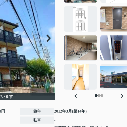
ています
00円
築年
2012年3月(築14年)
駐車
-