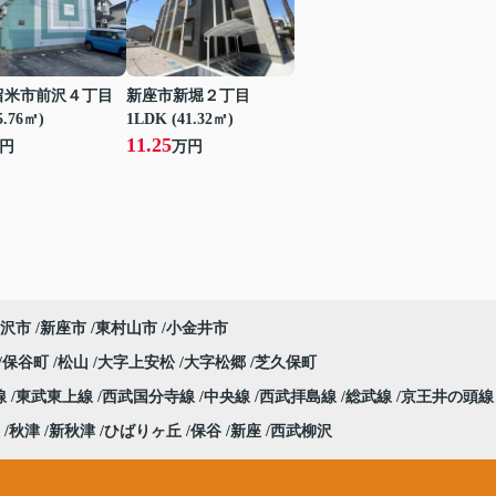
留米市前沢４丁目
新座市新堀２丁目
5.76㎡)
1LDK (41.32㎡)
11.25
円
万円
沢市
新座市
東村山市
小金井市
保谷町
松山
大字上安松
大字松郷
芝久保町
線
東武東上線
西武国分寺線
中央線
西武拝島線
総武線
京王井の頭線
秋津
新秋津
ひばりヶ丘
保谷
新座
西武柳沢