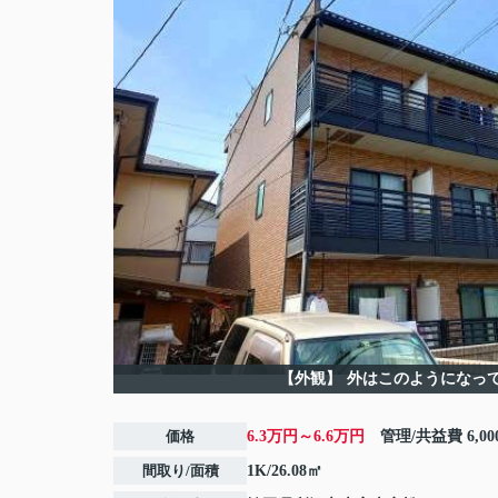
【外観】
外はこのようになっ
価格
6.3万円～6.6万円
管理/共益費
6,0
間取り/面積
1K/26.08㎡