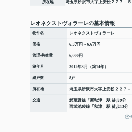
所在地
埼玉県
所沢市
大字上安松
２２７－５
レオネクストヴォラーレの基本情報
物件名
レオネクストヴォラーレ
価格
6.3万円～6.6万円
管理/共益費
6,000円
築年月
2012年3月（築14年）
総戸数
8戸
所在地
埼玉県
所沢市
大字上安松
２２７－
交通
武蔵野線
「
新秋津
」駅 徒歩9分
西武池袋線
「
秋津
」駅 徒歩13分