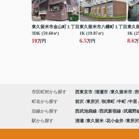
東久留米市金山町１丁目
東久留米市八幡町１丁目
東久
3DK (59.60㎡)
1K (19.87㎡)
1K (2
10
6.5
8.6
万円
万円
万
市区町村から探す
西東京市
清瀬市
東久留米市
所
町名から探す
前沢
東所沢
秋津町
中町
中里
沿線から探す
西武池袋線
西武新宿線
武蔵野
駅から探す
清瀬
東久留米
花小金井
東所沢