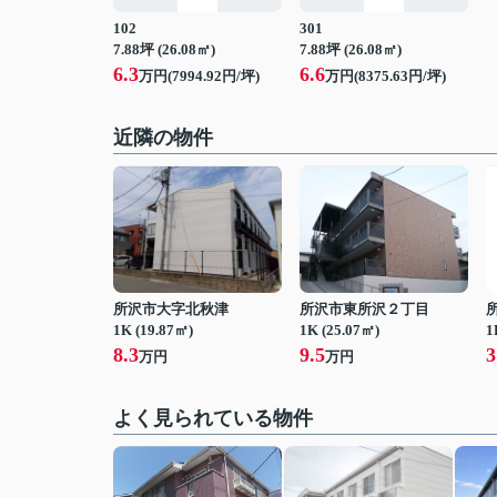
102
301
7.88坪 (26.08㎡)
7.88坪 (26.08㎡)
6.3
6.6
万円(7994.92円/坪)
万円(8375.63円/坪)
近隣の物件
所沢市大字北秋津
所沢市東所沢２丁目
1K (19.87㎡)
1K (25.07㎡)
1
8.3
9.5
3
万円
万円
よく見られている物件