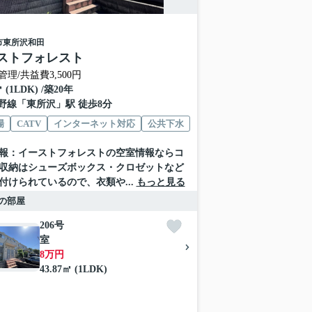
市
東所沢和田
ストフォレスト
管理/共益費3,500円
㎡ (1LDK) /築20年
野線
「
東所沢
」駅 徒歩8分
場
CATV
インターネット対応
公共下水
報：イーストフォレストの空室情報ならコ
収納はシューズボックス・クロゼットなど
付けられているので、衣類や...
もっと見る
の部屋
206号
室
8万円
43.87㎡ (1LDK)