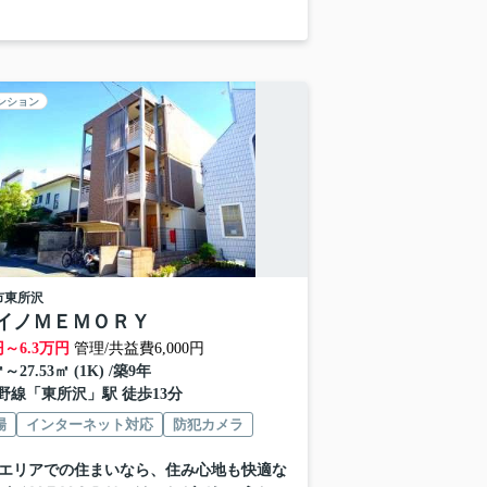
ンション
市
東所沢
イノＭＥＭＯＲＹ
円～
6.3
万円
管理/共益費6,000円
㎡～27.53㎡ (1K) /築9年
野線
「
東所沢
」駅 徒歩13分
場
インターネット対応
防犯カメラ
エリアでの住まいなら、住み心地も快適な