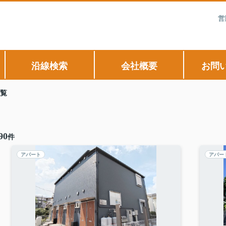
営
沿線検索
会社概要
お問
覧
90
件
アパート
アパー