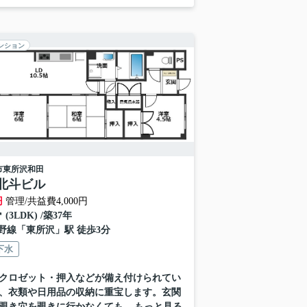
ンション
市
東所沢和田
3北斗ビル
円
管理/共益費4,000円
㎡ (3LDK) /築37年
野線
「
東所沢
」駅 徒歩3分
下水
クロゼット・押入などが備え付けられてい
、衣類や日用品の収納に重宝します。玄関
覗き穴を覗きに行かなくても...
もっと見る