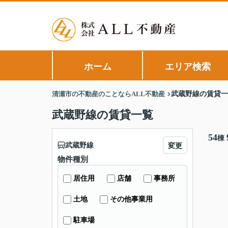
ホーム
エリア検索
清瀬市の不動産のことならALL不動産
武蔵野線の賃貸一
武蔵野線の賃貸一覧
54
棟
武蔵野線
変更
物件種別
居住用
店舗
事務所
土地
その他事業用
駐車場