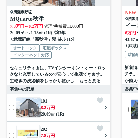
清瀬市
野塩
NEW
MQuarto秋津
所沢
イー
7.8
万円～
8.2
万円
管理/共益費11,000円
20.09㎡～21.15㎡ (1R) /築3年
8
万円
武蔵野線
「
新秋津
」駅 徒歩11分
43.87
武蔵
オートロック
宅配ボックス
駐輪
インターネット対応
新着情
セキュリティ面は、TVインターホン・オートロッ
チラ。
クなど充実しているので安心して生活できます。
が備え
生乾きの洗濯物をしっかり乾かし...
もっと見る
募集中
募集中の部屋
101
8.2万円
20.09㎡ (1R)
202
7.8万円