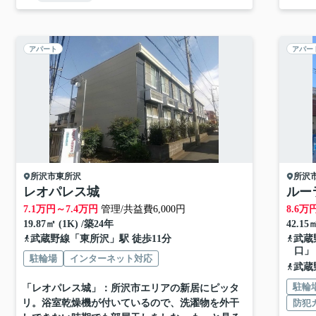
アパート
アパー
所沢市
東所沢
所沢
レオパレス城
ルー
7.1
万円～
7.4
万円
管理/共益費6,000円
8.6
万
19.87㎡ (1K) /築24年
42.15
武蔵野線
「
東所沢
」駅 徒歩11分
武蔵
口」
駐輪場
インターネット対応
武蔵
駐輪
「レオパレス城」：所沢市エリアの新居にピッタ
リ。浴室乾燥機が付いているので、洗濯物を外干
防犯