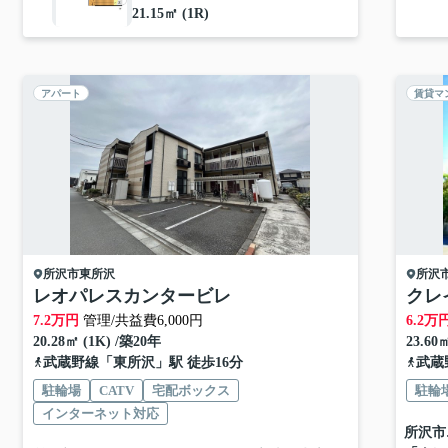
21.15㎡ (1R)
アパート
賃貸マ
所沢市
東所沢
所沢
レオパレスカンタービレ
クレ
7.2
万円
管理/共益費6,000円
6.2
万
20.28㎡ (1K) /築20年
23.60
武蔵野線
「
東所沢
」駅 徒歩16分
武蔵
駐輪場
CATV
宅配ボックス
駐輪
インターネット対応
所沢市