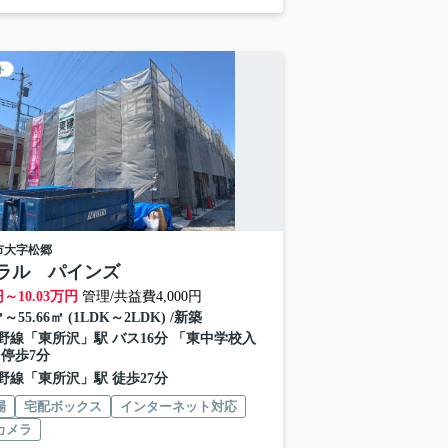
ト
市
大字松郷
ラル パインズ
円～
10.03
万円
管理/共益費4,000円
㎡～55.66㎡ (1LDK～2LDK) /新築
野線
「
東所沢
」駅 バス16分 「東中学校入
 停歩7分
野線
「
東所沢
」駅 徒歩27分
場
宅配ボックス
インターネット対応
カメラ