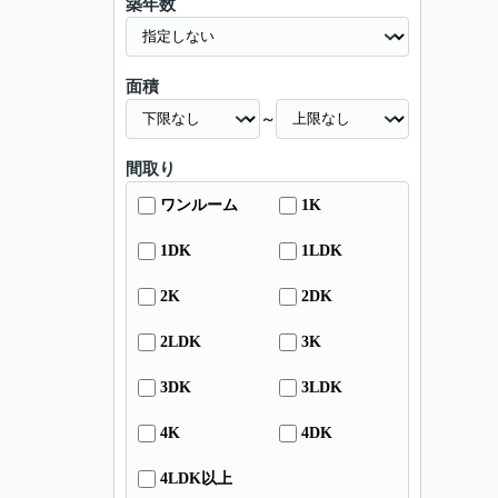
築年数
面積
～
間取り
ワンルーム
1K
1DK
1LDK
2K
2DK
2LDK
3K
3DK
3LDK
4K
4DK
4LDK以上