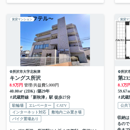
賃貸マンション
賃貸マ
所沢市
大字北秋津
所沢
キングス所沢
第2
8.9
万円
管理/共益費5,000円
8.3
万
40.00㎡ (2DK) /築29年
59.67
武蔵野線
「
新秋津
」駅 徒歩27分
武蔵
駐輪場
エレベーター
CATV
公共
インターネット対応
敷地内ごみ置き場
収納は
バイク置場あり
るので
先まで