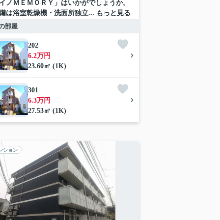
イノＭＥＭＯＲＹ」はいかがでしょうか。
備は浴室乾燥機・洗面所独立...
もっと見る
の部屋
202
6.2万円
23.60㎡ (1K)
301
6.3万円
27.53㎡ (1K)
ンション