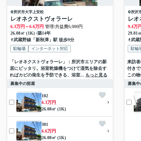
所沢市
大字上安松
所沢
レオネクストヴォラーレ
レオ
6.3
万円～
6.6
万円
管理/共益費6,000円
9.4
万
26.08㎡ (1K) /築14年
29.81
武蔵野線
「
新秋津
」駅 徒歩9分
武蔵
駐輪場
インターネット対応
駐輪
「レオネクストヴォラーレ」：所沢市エリアの新
来訪者
居にピッタリ。浴室乾燥機をつけて湿気を除去す
付きで
ればカビの発生を予防できる、浴室...
もっと見る
この物
募集中の部屋
募集中
102
6.3万円
26.08㎡ (1K)
301
6.6万円
26.08㎡ (1K)