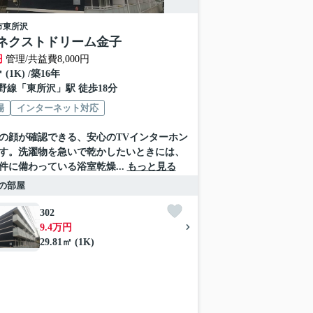
市
東所沢
ネクストドリーム金子
円
管理/共益費8,000円
㎡ (1K) /築16年
野線
「
東所沢
」駅 徒歩18分
場
インターネット対応
の顔が確認できる、安心のTVインターホン
す。洗濯物を急いで乾かしたいときには、
件に備わっている浴室乾燥...
もっと見る
の部屋
302
9.4万円
29.81㎡ (1K)