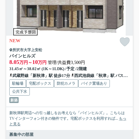
NEW
所沢市大字上安松
パインヒルズ
8.05
10
万円～
万円
管理/共益費3,500円
31.45㎡～38.02㎡ (1K～1LDK) /予定 /2階建
武蔵野線「新秋津」駅 徒歩17分
西武池袋線「秋津」駅 バス11分 「上安松」 停歩8分
駐輪場
宅配ボックス
防犯カメラ
バイク置場あり
公共下水
新築
新秋津駅周辺への引っ越しをお考えなら「パインヒルズ」。こちらは
TVインターフォン付きの物件です。宅配ボックスを利用すれば...
もっ
と見る
募集中の部屋