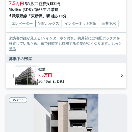
7.5
万円
管理/共益費5,000円
50.40㎡ (3DK) /築33年 /6階建
武蔵野線「東所沢」駅 徒歩18分
エレベーター
宅配ボックス
インターネット対応
公共下水
来訪者の顔が見えるTVインターホン付き。共用部には宅配ボックスを
設置しているため、家で何時間も待機する必要がなくなります...
もっと
見る
募集中の部屋
02階
7.5万円
50.40㎡ (3DK)
アパート