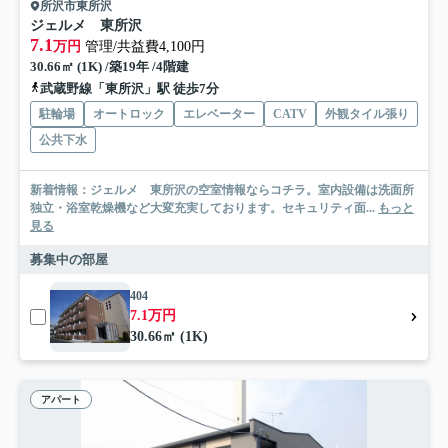
所沢市東所沢
ジェルメ 東所沢
7.1
万円
管理/共益費4,100円
30.66㎡ (1K) /築19年 /4階建
武蔵野線「東所沢」駅 徒歩7分
駐輪場
オートロック
エレベーター
CATV
外観タイル張り
公共下水
新着情報：ジェルメ 東所沢の空室情報ならコチラ。室内設備は洗面所
独立・浴室乾燥機など大変充実しております。セキュリティ面...
もっと
見る
募集中の部屋
404
7.1万円
30.66㎡ (1K)
アパート