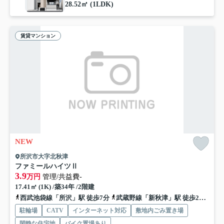
28.52㎡ (1LDK)
賃貸マンション
NEW
所沢市大字北秋津
ファミールハイツⅡ
3.9
万円
管理/共益費-
17.41㎡ (1K) /築34年 /2階建
西武池袋線「所沢」駅 徒歩7分
武蔵野線「新秋津」駅 徒歩26分
西
駐輪場
CATV
インターネット対応
敷地内ごみ置き場
閑静な住宅地
バイク置場あり