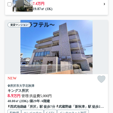
7.4万円
19.87㎡ (1K)
賃貸マンション
NEW
所沢市大字北秋津
キングス所沢
8.9
万円
管理/共益費5,000円
40.00㎡ (2DK) /築29年 /4階建
西武池袋線「所沢」駅 徒歩7分
武蔵野線「新秋津」駅 徒歩27分
西