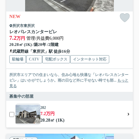
NEW
所沢市東所沢
レオパレスカンタービレ
7.2
万円
管理/共益費6,000円
20.28㎡ (1K) /築20年 /2階建
武蔵野線「東所沢」駅 徒歩16分
駐輪場
CATV
宅配ボックス
インターネット対応
所沢市エリアでの住まいなら、住み心地も快適な「レオパレスカンター
ビレ」はいかがでしょうか。雨の日など外に干せない時でも部...
もっと
見る
募集中の部屋
202
7.2万円
20.28㎡ (1K)