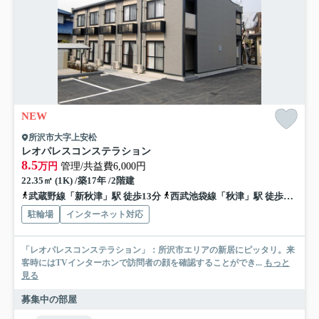
NEW
所沢市大字上安松
レオパレスコンステラション
8.5
万円
管理/共益費6,000円
22.35㎡ (1K) /築17年 /2階建
武蔵野線「新秋津」駅 徒歩13分
西武池袋線「秋津」駅 徒歩17分
駐輪場
インターネット対応
「レオパレスコンステラション」：所沢市エリアの新居にピッタリ。来
客時にはTVインターホンで訪問者の顔を確認することができ...
もっと
見る
募集中の部屋