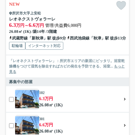
NEW
所沢市大字上安松
レオネクストヴォラーレ
6.3
6.6
万円～
万円
管理/共益費6,000円
26.08㎡ (1K) /築14年 /3階建
武蔵野線「新秋津」駅 徒歩9分
西武池袋線「秋津」駅 徒歩13分
駐輪場
インターネット対応
「レオネクストヴォラーレ」：所沢市エリアの新居にピッタリ。浴室乾
燥機をつけて湿気を除去すればカビの発生を予防できる、浴室...
もっと
見る
募集中の部屋
102
6.3万円
26.08㎡ (1K)
301
6.6万円
26.08㎡ (1K)