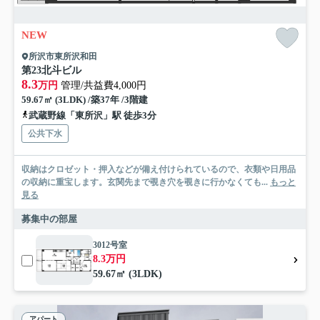
NEW
所沢市東所沢和田
第23北斗ビル
8.3
万円
管理/共益費4,000円
59.67㎡ (3LDK) /築37年 /3階建
武蔵野線「東所沢」駅 徒歩3分
公共下水
収納はクロゼット・押入などが備え付けられているので、衣類や日用品
の収納に重宝します。玄関先まで覗き穴を覗きに行かなくても...
もっと
見る
募集中の部屋
3012号室
8.3万円
59.67㎡ (3LDK)
アパート