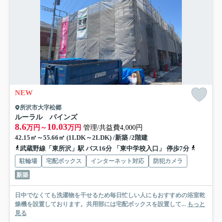
NEW
所沢市大字松郷
ルーラル パインズ
8.6
10.03
万円～
万円
管理/共益費4,000円
42.15㎡～55.66㎡ (1LDK～2LDK) /新築 /2階建
武蔵野線「東所沢」駅 バス16分 「東中学校入口」 停歩7分
武蔵野線
駐輪場
宅配ボックス
インターネット対応
防犯カメラ
新築
日中でなくても洗濯物を干せるため毎日忙しい人にもおすすめの浴室乾
燥機を設置しております。共用部には宅配ボックスを設置して...
もっと
見る