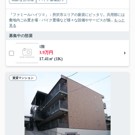
「ファミールハイツⅡ」：所沢市エリアの新居にピッタリ。共用部には
敷地内ごみ置き場・バイク置場など様々な設備やサービスが揃...
もっと
見る
募集中の部屋
1階
3.9万円
17.41㎡ (1K)
賃貸マンション