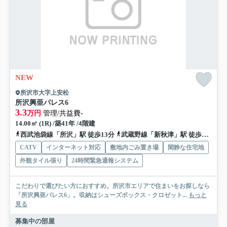
NEW
所沢市大字上安松
所沢興亜パレス6
3.3
万円
管理/共益費-
14.00㎡ (1R) /築41年 /4階建
西武池袋線「所沢」駅 徒歩13分
武蔵野線「新秋津」駅 徒歩24分
CATV
インターネット対応
敷地内ごみ置き場
閑静な住宅地
外観タイル張り
24時間緊急通報システム
こだわりで選びたい方におすすめ。所沢市エリアで住まいをお探しなら
「所沢興亜パレス6」。収納はシューズボックス・クロゼット...
もっと
見る
募集中の部屋