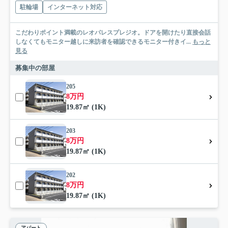
駐輪場
インターネット対応
こだわりポイント満載のレオパレスプレジオ。ドアを開けたり直接会話
しなくてもモニター越しに来訪者を確認できるモニター付きイ...
もっと
見る
募集中の部屋
205
8万円
19.87㎡ (1K)
203
8万円
19.87㎡ (1K)
202
8万円
19.87㎡ (1K)
アパート