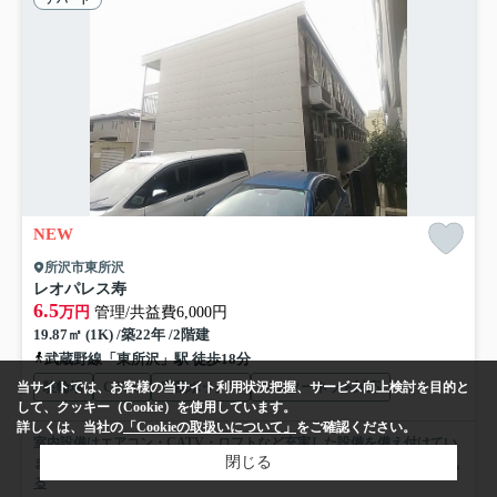
NEW
所沢市東所沢
レオパレス寿
6.5
万円
管理/共益費6,000円
19.87㎡ (1K) /築22年 /2階建
武蔵野線「東所沢」駅 徒歩18分
駐輪場
CATV
宅配ボックス
インターネット対応
当サイトでは、お客様の当サイト利用状況把握、サービス向上検討を目的と
して、クッキー（Cookie）を使用しています。
詳しくは、当社の
「Cookieの取扱いについて」
をご確認ください。
室内設備はエアコン・CATV・ロフトなど充実した設備を備え付けてい
閉じる
ます。バストイレ別の物件です。ネットの回線を導入してい...
もっと見
る