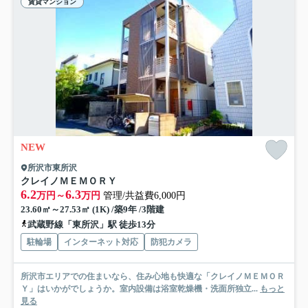
賃貸マンション
NEW
所沢市東所沢
クレイノＭＥＭＯＲＹ
6.2
6.3
万円～
万円
管理/共益費6,000円
23.60㎡～27.53㎡ (1K) /築9年 /3階建
武蔵野線「東所沢」駅 徒歩13分
駐輪場
インターネット対応
防犯カメラ
所沢市エリアでの住まいなら、住み心地も快適な「クレイノＭＥＭＯＲ
Ｙ」はいかがでしょうか。室内設備は浴室乾燥機・洗面所独立...
もっと
見る