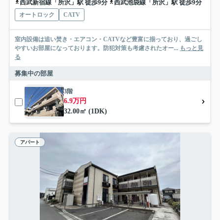
西武新宿線「所沢」駅 徒歩9分
西武池袋線「所沢」駅 徒歩9分
オートロック
CATV
室内設備は追い焚き・エアコン・CATVなど豊富に揃っており、過ごし
やすいお部屋になっております。防犯対策も考慮されたオー...
もっと見
る
募集中の部屋
3階
6.9万円
32.00㎡ (1DK)
アパート