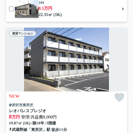
104
8.5万円
22.35㎡ (1K)
賃貸マンション
NEW
所沢市東所沢
レオパレスプレジオ
8
万円
管理/共益費8,000円
19.87㎡ (1K) /築18年 /3階建
武蔵野線「東所沢」駅 徒歩11分