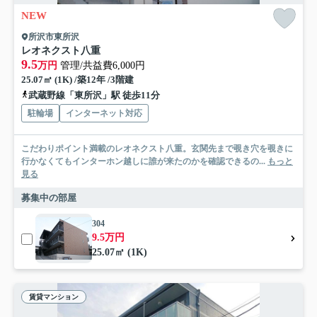
NEW
所沢市東所沢
レオネクスト八重
9.5
万円
管理/共益費6,000円
25.07㎡ (1K) /築12年 /3階建
武蔵野線「東所沢」駅 徒歩11分
駐輪場
インターネット対応
こだわりポイント満載のレオネクスト八重。玄関先まで覗き穴を覗きに
行かなくてもインターホン越しに誰が来たのかを確認できるの...
もっと
見る
募集中の部屋
304
9.5万円
25.07㎡ (1K)
賃貸マンション