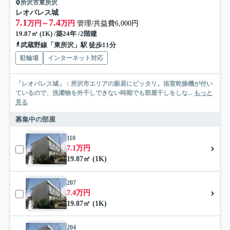
所沢市東所沢
レオパレス城
7.1
7.4
万円～
万円
管理/共益費6,000円
19.87㎡ (1K) /築24年 /2階建
武蔵野線「東所沢」駅 徒歩11分
駐輪場
インターネット対応
「レオパレス城」：所沢市エリアの新居にピッタリ。浴室乾燥機が付い
ているので、洗濯物を外干しできない時期でも部屋干しをしな...
もっと
見る
募集中の部屋
110
7.1万円
19.87㎡ (1K)
207
7.4万円
19.87㎡ (1K)
204