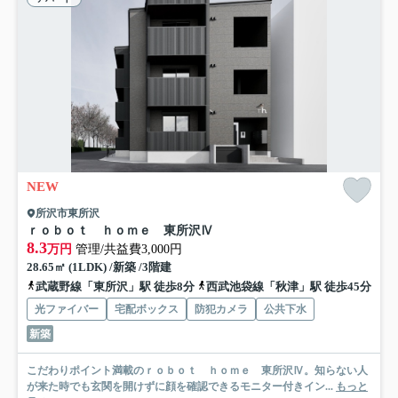
NEW
所沢市東所沢
ｒｏｂｏｔ ｈｏｍｅ 東所沢Ⅳ
8.3
万円
管理/共益費3,000円
28.65㎡ (1LDK) /新築 /3階建
武蔵野線「東所沢」駅 徒歩8分
西武池袋線「秋津」駅 徒歩45分
光ファイバー
宅配ボックス
防犯カメラ
公共下水
新築
こだわりポイント満載のｒｏｂｏｔ ｈｏｍｅ 東所沢Ⅳ。知らない人
が来た時でも玄関を開けずに顔を確認できるモニター付きイン...
もっと