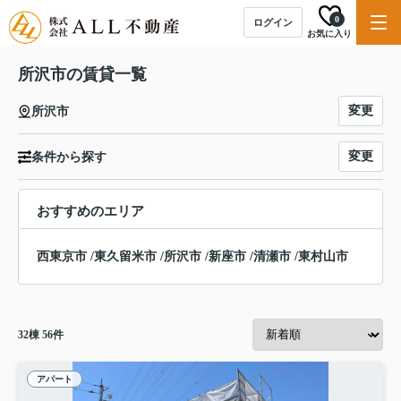
0
ログイン
お気に入り
所沢市の賃貸一覧
変更
所沢市
変更
条件から探す
おすすめのエリア
西東京市
/
東久留米市
/
所沢市
/
新座市
/
清瀬市
/
東村山市
32
棟
56
件
アパート