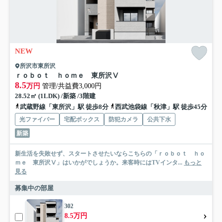
NEW
所沢市東所沢
ｒｏｂｏｔ ｈｏｍｅ 東所沢Ⅴ
8.5
万円
管理/共益費3,000円
28.52㎡ (1LDK) /新築 /3階建
武蔵野線「東所沢」駅 徒歩8分
西武池袋線「秋津」駅 徒歩45分
光ファイバー
宅配ボックス
防犯カメラ
公共下水
新築
新生活を失敗せず、スタートさせたいならこちらの「ｒｏｂｏｔ ｈｏ
ｍｅ 東所沢Ⅴ」はいかがでしょうか。来客時にはTVインタ...
もっと
見る
募集中の部屋
302
8.5万円