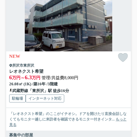
NEW
所沢市東所沢
レオネクスト希望
6
6.3
万円～
万円
管理/共益費8,000円
26.08㎡ (1K) /築16年 /3階建
武蔵野線「東所沢」駅 徒歩16分
駐輪場
インターネット対応
「レオネクスト希望」のここがイチオシ。ドアを開けたり直接会話しな
くてもモニター越しに来訪者を確認できるモニター付きインタ...
もっと
見る
募集中の部屋