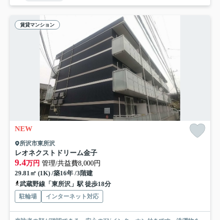
賃貸マンション
NEW
所沢市東所沢
レオネクストドリーム金子
9.4
万円
管理/共益費8,000円
29.81㎡ (1K) /築16年 /3階建
武蔵野線「東所沢」駅 徒歩18分
駐輪場
インターネット対応