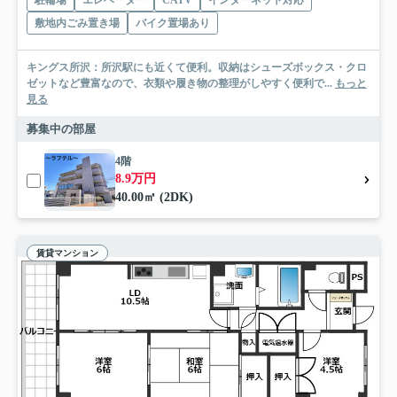
駐輪場
エレベーター
CATV
インターネット対応
敷地内ごみ置き場
バイク置場あり
キングス所沢：所沢駅にも近くて便利。収納はシューズボックス・クロ
ゼットなど豊富なので、衣類や履き物の整理がしやすく便利で...
もっと
見る
募集中の部屋
4階
8.9万円
40.00㎡ (2DK)
賃貸マンション