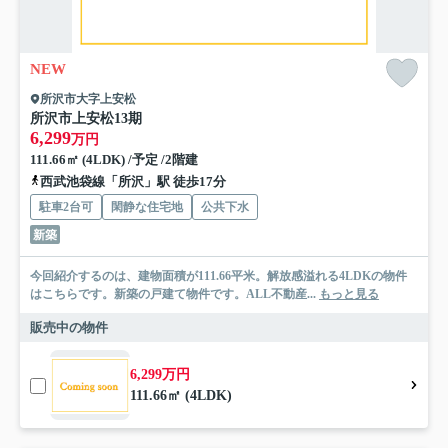
NEW
所沢市大字上安松
所沢市上安松13期
6,299
万円
111.66㎡ (4LDK) /予定 /2階建
西武池袋線「所沢」駅 徒歩17分
駐車2台可
閑静な住宅地
公共下水
新築
今回紹介するのは、建物面積が111.66平米。解放感溢れる4LDKの物件
はこちらです。新築の戸建て物件です。ALL不動産...
もっと見る
販売中の物件
6,299万円
111.66㎡ (4LDK)