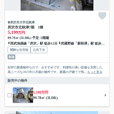
所沢市大字北秋津
所沢市北秋津7期 1棟
5,199
万円
99.78㎡ (3LDK) /予定 /2階建
西武池袋線「所沢」駅 徒歩12分
武蔵野線「新秋津」駅 徒歩28分
閑静な住宅地
公共下水
新築
好評の新築物件なので、おすすめです。利便性の高い設備も充実した、
高ニーズな2025年12月築の物件です。新築の戸建てで気...
もっと見る
販売中の物件
5,199万円
99.78㎡ (3LDK)