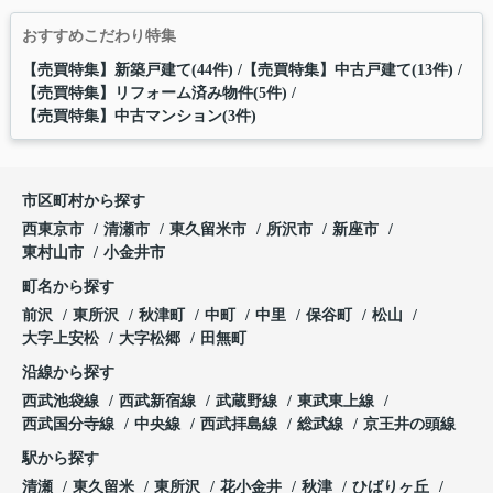
おすすめこだわり特集
【売買特集】新築戸建て(44件)
【売買特集】中古戸建て(13件)
【売買特集】リフォーム済み物件(5件)
【売買特集】中古マンション(3件)
市区町村から探す
西東京市
清瀬市
東久留米市
所沢市
新座市
東村山市
小金井市
町名から探す
前沢
東所沢
秋津町
中町
中里
保谷町
松山
大字上安松
大字松郷
田無町
沿線から探す
西武池袋線
西武新宿線
武蔵野線
東武東上線
西武国分寺線
中央線
西武拝島線
総武線
京王井の頭線
駅から探す
清瀬
東久留米
東所沢
花小金井
秋津
ひばりヶ丘