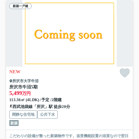
新築一戸建
NEW
所沢市大字牛沼
所沢市牛沼5期
5,499
万円
113.36㎡ (4LDK) /予定 /2階建
西武池袋線「所沢」駅 徒歩20分
閑静な住宅地
公共下水
新築
こだわりの設備が整った新築物件です。追焚機能設置の浴室なので翌日