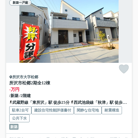
新築一戸建
所沢市大字松郷
所沢市松郷2期全12棟
-万円
/新築 /2階建
武蔵野線「東所沢」駅 徒歩25分
西武池袋線「秋津」駅 徒歩27分
駐車2台可
建設住宅性能評価書付
閑静な住宅地
耐震構造
公共下水
新築