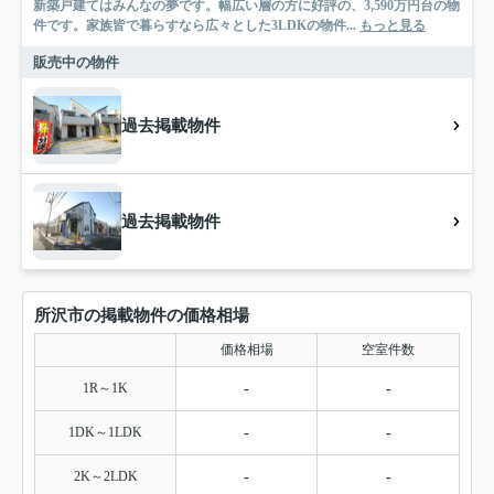
新築戸建てはみんなの夢です。幅広い層の方に好評の、3,590万円台の物
件です。家族皆で暮らすなら広々とした3LDKの物件...
もっと見る
販売中の物件
過去掲載物件
過去掲載物件
所沢市の掲載物件の価格相場
価格相場
空室件数
1R～1K
-
-
1DK～1LDK
-
-
2K～2LDK
-
-