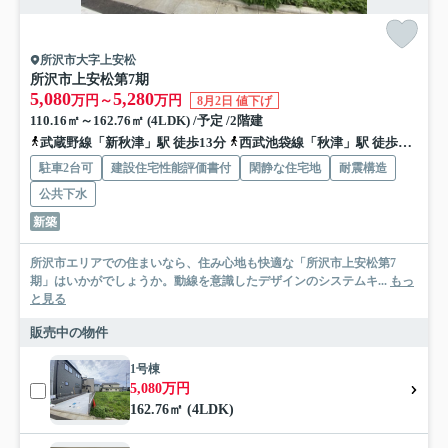
所沢市大字上安松
所沢市上安松第7期
5,080
5,280
万円～
万円
8月2日 値下げ
110.16㎡～162.76㎡ (4LDK) /予定 /2階建
武蔵野線「新秋津」駅 徒歩13分
西武池袋線「秋津」駅 徒歩16分
駐車2台可
建設住宅性能評価書付
閑静な住宅地
耐震構造
公共下水
新築
所沢市エリアでの住まいなら、住み心地も快適な「所沢市上安松第7
期」はいかがでしょうか。動線を意識したデザインのシステムキ...
もっ
と見る
販売中の物件
1号棟
5,080万円
162.76㎡ (4LDK)