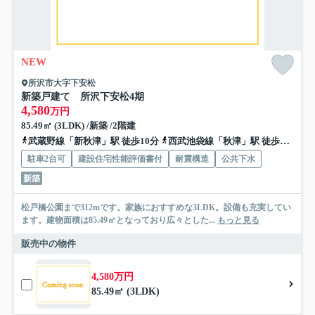
NEW
所沢市大字下安松
新築戸建て 所沢下安松4期
4,580
万円
85.49㎡ (3LDK) /新築 /2階建
武蔵野線「新秋津」駅 徒歩10分
西武池袋線「秋津」駅 徒歩12分
駐車2台可
建設住宅性能評価書付
耐震構造
公共下水
新築
松戸橋公園まで312mです。家族におすすめな3LDK。設備も充実してい
ます。建物面積は85.49㎡となっており広々とした...
もっと見る
販売中の物件
4,580万円
85.49㎡ (3LDK)