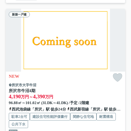
新築一戸建
NEW
所沢市大字牛沼
所沢市牛沼4期
4,190
4,390
万円～
万円
96.88㎡～101.02㎡ (3LDK～4LDK) /予定 /2階建
西武池袋線「所沢」駅 徒歩24分
西武新宿線「所沢」駅 徒歩24分
駐車2台可
建設住宅性能評価書付
閑静な住宅地
耐震構造
公共下水