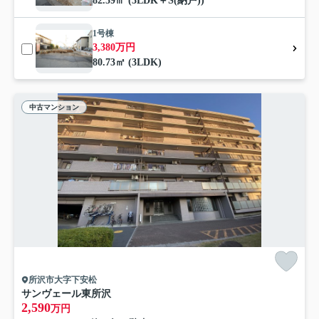
82.59㎡ (3LDK＋S(納戸))
1号棟
3,380万円
80.73㎡ (3LDK)
中古マンション
所沢市大字下安松
サンヴェール東所沢
2,590
万円