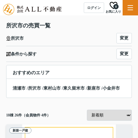
0
ログイン
お気に入り
所沢市の売買一覧
変更
所沢市
変更
条件から探す
おすすめのエリア
清瀬市
/
所沢市
/
東村山市
/
東久留米市
/
新座市
/
小金井市
18
棟
26
件（会員物件 4件）
新築一戸建