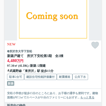
NEW
所沢市大字下安松
新築戸建て 所沢下安松第3期 全2棟
4,480
万円
97.30㎡ (4LDK) /新築 /2階建
武蔵野線「東所沢」駅 徒歩15分
駐車2台可
建設住宅性能評価書付
耐震構造
公共下水
新築
安松小学校が徒歩15分のところにあり、お子様の通学も便利です。建物
面積が97.3㎡でスペースが十分のファミリーにもおすす...
もっと見る
販売中の物件