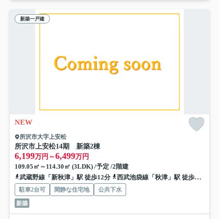
新築一戸建
NEW
所沢市大字上安松
所沢市上安松14期 新築2棟
6,199
6,499
万円～
万円
109.05㎡～114.30㎡ (3LDK) /予定 /2階建
武蔵野線「新秋津」駅 徒歩12分
西武池袋線「秋津」駅 徒歩16分
駐車2台可
閑静な住宅地
公共下水
新築