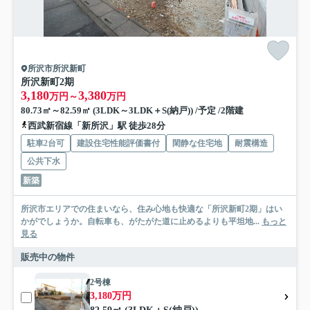
所沢市所沢新町
所沢新町2期
3,180
3,380
万円～
万円
80.73㎡～82.59㎡ (3LDK～3LDK＋S(納戸)) /予定 /2階建
西武新宿線「新所沢」駅 徒歩28分
駐車2台可
建設住宅性能評価書付
閑静な住宅地
耐震構造
公共下水
新築
所沢市エリアでの住まいなら、住み心地も快適な「所沢新町2期」はい
かがでしょうか。自転車も、がたがた道に止めるよりも平坦地...
もっと
見る
販売中の物件
2号棟
3,180万円