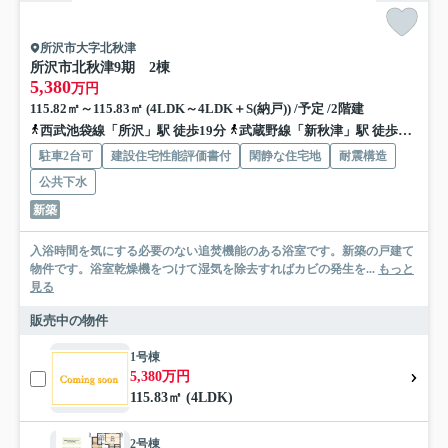
所沢市大字北秋津
所沢市北秋津9期 2棟
5,380
万円
115.82㎡～115.83㎡ (4LDK～4LDK＋S(納戸)) /予定 /2階建
西武池袋線「所沢」駅 徒歩19分
武蔵野線「新秋津」駅 徒歩15分
駐車2台可
建設住宅性能評価書付
閑静な住宅地
耐震構造
公共下水
新築
入浴時間を気にする必要のない追焚機能のある浴室です。新築の戸建て
物件です。浴室乾燥機をつけて湿気を除去すればカビの発生を...
もっと
見る
販売中の物件
1号棟
5,380万円
115.83㎡ (4LDK)
2号棟