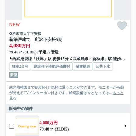
NEW
所沢市大字下安松
新築戸建て 所沢下安松5期
4,080
万円
79.48㎡ (3LDK) /予定 /2階建
西武池袋線「秋津」駅 徒歩15分
武蔵野線「新秋津」駅 徒歩22分
駐車2台可
建設住宅性能評価書付
耐震構造
公共下水
新築
慈光幼稚園まで徒歩6分と気軽に通うことができます。モニターから顔
が見えるTVインターホン付きです。給湯設備は今となっては...
もっと
見る
販売中の物件
4,080万円
79.48㎡ (3LDK)