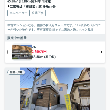
65.88㎡ (3LDK) /築34年 /8階建
武蔵野線「東所沢」駅 徒歩18分
エレベーター
公共下水
中古マンションなら、物件の購入もスムーズです。12.2平米のバルコニ
ーが付いた物件です。専有面積65.88㎡でご家族と過...
もっと見る
販売中の部屋
707
2,590万円
65.88㎡ (3LDK)
新築一戸建