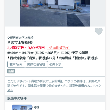
所沢市大字上安松
所沢市上安松9期
5,499
5,699
万円～
万円
7月28日 値下げ
99.06㎡～101.70㎡ (3LDK＋S(納戸)～4LDK) /予定 /2階建
西武池袋線「所沢」駅 徒歩17分
武蔵野線「新秋津」駅 徒歩18分
駐車2台可
閑静な住宅地
公共下水
新築
こだわりポイント満載の所沢市上安松9期。コチラの物件は、新築の戸
建て物件です。新生活を新築で始めませんか。浴室乾燥機のあ...
もっと
見る
販売中の物件
4号棟