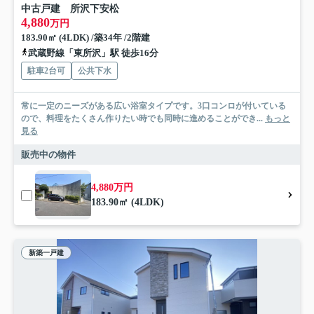
中古戸建 所沢下安松
4,880
万円
183.90㎡ (4LDK) /築34年 /2階建
武蔵野線「東所沢」駅 徒歩16分
駐車2台可
公共下水
常に一定のニーズがある広い浴室タイプです。3口コンロが付いている
ので、料理をたくさん作りたい時でも同時に進めることができ...
もっと
見る
販売中の物件
4,880万円
183.90㎡ (4LDK)
新築一戸建