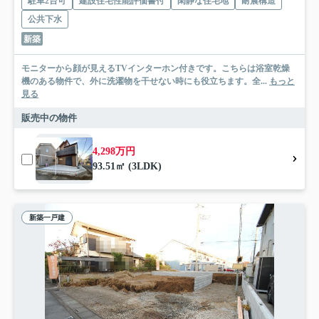
駐車2台可
建設住宅性能評価書付
閑静な住宅地
耐震構造
公共下水
新築
モニターから顔が見えるTVインターホン付きです。こちらは浴室乾燥
機のある物件で、外に洗濯物を干せない時にも役立ちます。全...
もっと
見る
販売中の物件
4,298万円
93.51㎡ (3LDK)
新築一戸建