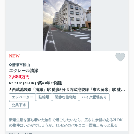
NEW
清瀬市松山
エクレール清瀬
2,680
万円
67.73㎡ (2LDK) /築43年 /7階建
西武池袋線「清瀬」駅 徒歩3分
西武池袋線「東久留米」駅 徒歩25分
エレベーター
駐輪場
閑静な住宅地
バイク置場あり
公共下水
新婚生活を落ち着いた物件で過ごしたいなら、広さに余裕のある2LDK
の物件はいかがでしょうか。13.42㎡のバルコニー面積...
もっと見る