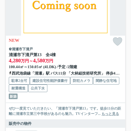
NEW
清瀬市下清戸
清瀬市下清戸第13 全4棟
4,280
4,580
万円～
万円
100.44㎡～150.05㎡ (4LDK) /予定 /2階建
西武池袋線「清瀬」駅 バス11分 「大林組技術研究所」 停歩4分
武蔵
駐車2台可
建設住宅性能評価書付
防犯カメラ
閑静な住宅地
耐震構造
公共下水
新築
ぜひ一度見ていただきたい、「清瀬市下清戸第13」です。徒歩11分の距
離に清瀬市立第三中学校があるのも魅力。TVインターフ...
もっと見る
販売中の物件