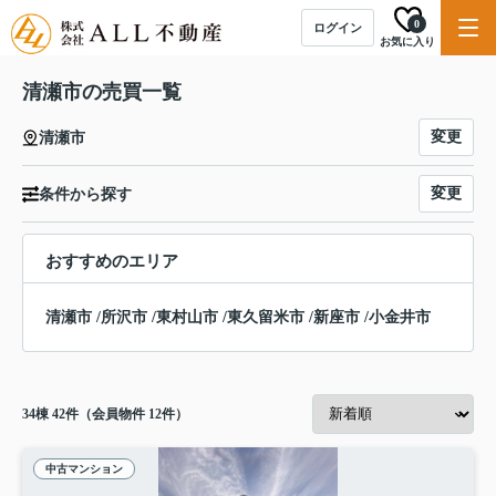
0
ログイン
お気に入り
清瀬市の売買一覧
変更
清瀬市
変更
条件から探す
おすすめのエリア
清瀬市
/
所沢市
/
東村山市
/
東久留米市
/
新座市
/
小金井市
34
棟
42
件（会員物件 12件）
中古マンション