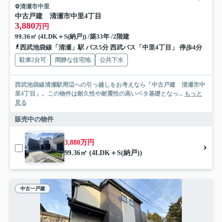
清瀬市中里
中古戸建 清瀬市中里4丁目
3,880
万円
99.36㎡ (4LDK＋S(納戸)) /築33年 /2階建
西武池袋線「清瀬」駅 バス5分 西武バス「中里4丁目」 停歩4分
駐車2台可
閑静な住宅地
公共下水
西武池袋線清瀬駅周辺への引っ越しをお考えなら「中古戸建 清瀬市中
里4丁目」。この物件は耐久性や耐震性の高いベタ基礎となっ...
もっと
見る
販売中の物件
3,880万円
99.36㎡ (4LDK＋S(納戸))
中古一戸建