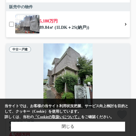
販売中の物件
5,180万円
89.84㎡ (1LDK＋2S(納戸))
中古一戸建
当サイトでは、お客様の当サイト利用状況把握、サービス向上検討を目的と
して、クッキー（Cookie）を使用しています。
詳しくは、当社の
「Cookieの取扱いについて」
をご確認ください。
清瀬市上清戸
閉じる
清瀬市上清戸 中古戸建
4,580
万円