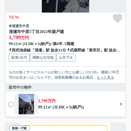
NEW
清瀬市中里
清瀬市中里5丁目2022年築戸建
3,799
万円
99.12㎡ (3LDK＋S(納戸)) /築4年 /2階建
西武池袋線「清瀬」駅 徒歩31分
武蔵野線「東所沢」駅 徒歩31分
駐車2台可
閑静な住宅地
公共下水
ものが多くサービスルームが欲しい方にも嬉しい3SLDK。価格3,780万
円のお住まいはこちらです。浴室乾燥機のあるお風呂...
もっと見る
販売中の物件
3,799万円
99.12㎡ (3LDK＋S(納戸))
新築一戸建