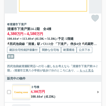
清瀬市下清戸
清瀬市下清戸第14‐2期 全4棟
4,380
4,580
万円～
万円
100.44㎡～113.40㎡ (4LDK～5LDK) /予定 /2階建
西武池袋線「清瀬」駅 バス13分 「下清戸」 停歩4分
武蔵野線「新座」駅 バス17分 「下清戸」 停歩4分
建設住宅性能評価書付
閑静な住宅地
耐震構造
公共下水
新築
西武池袋線清瀬駅周辺への引っ越しをお考えなら「清瀬市下清戸第14‐2
期」♪清瀬市立第八小学校が徒歩17分のところにあり、...
もっと見る
販売中の物件
３号棟
4,380万円
100.44㎡ (4LDK)