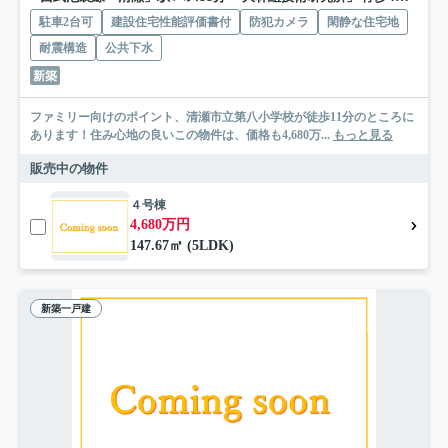
駐車2台可
建設住宅性能評価書付
防犯カメラ
閑静な住宅地
耐震構造
公共下水
新築
ファミリー向けのポイント、清瀬市立第八小学校が徒歩11分のところに
あります！住み心地の良いこの物件は、価格も4,680万...
もっと見る
販売中の物件
４号棟
4,680万円
147.67㎡ (5LDK)
新築一戸建