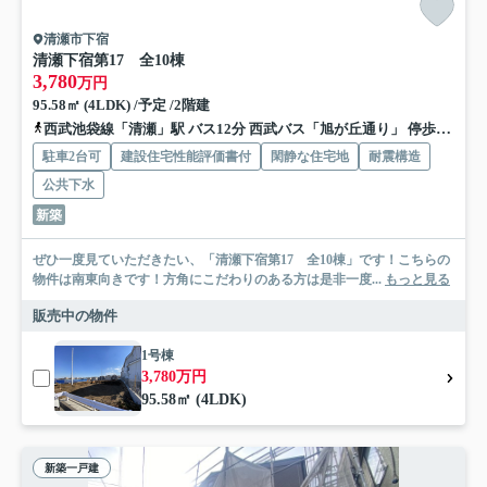
清瀬市下宿
清瀬下宿第17 全10棟
3,780
万円
95.58㎡ (4LDK) /予定 /2階建
西武池袋線「清瀬」駅 バス12分 西武バス「旭が丘通り」 停歩10分
駐車2台可
建設住宅性能評価書付
閑静な住宅地
耐震構造
公共下水
新築
ぜひ一度見ていただきたい、「清瀬下宿第17 全10棟」です！こちらの
物件は南東向きです！方角にこだわりのある方は是非一度...
もっと見る
販売中の物件
1号棟
3,780万円
95.58㎡ (4LDK)
新築一戸建