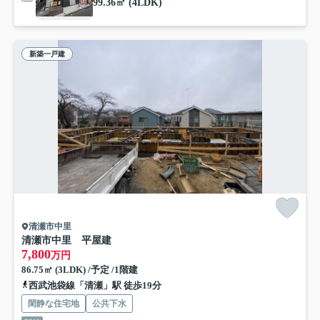
99.36㎡ (4LDK)
新築一戸建
清瀬市中里
清瀬市中里 平屋建
7,800
万円
86.75㎡ (3LDK) /予定 /1階建
西武池袋線「清瀬」駅 徒歩19分
閑静な住宅地
公共下水