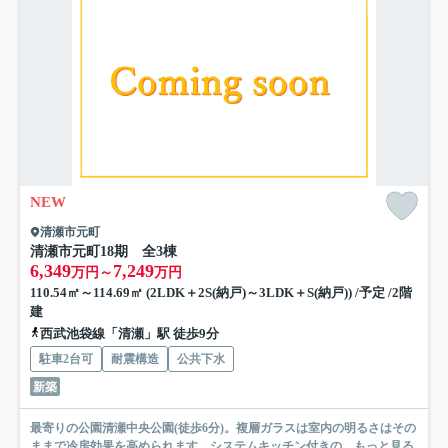
NEW
清瀬市元町
清瀬市元町18期 全3棟
6,349
7,249
万円～
万円
110.54㎡～114.69㎡ (2LDK＋2S(納戸)～3LDK＋S(納戸)) /予定 /2階
建
西武池袋線「清瀬」駅 徒歩9分
駐車2台可
耐震構造
公共下水
新築
最寄りの公園清瀬中央公園(徒歩6分)。複層ガラスは室内の明るさはその
ままで冷房効果を高められます。システムキッチン付きの...
もっと見る