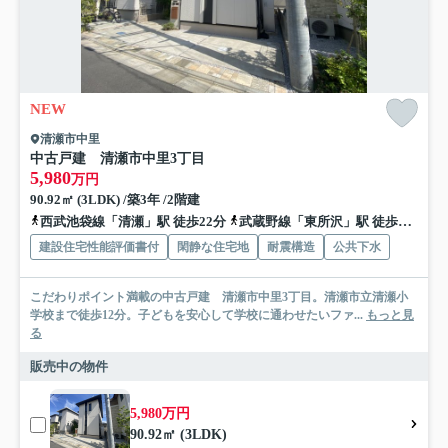
NEW
清瀬市中里
中古戸建 清瀬市中里3丁目
5,980
万円
90.92㎡ (3LDK) /築3年 /2階建
西武池袋線「清瀬」駅 徒歩22分
武蔵野線「東所沢」駅 徒歩25分
建設住宅性能評価書付
閑静な住宅地
耐震構造
公共下水
こだわりポイント満載の中古戸建 清瀬市中里3丁目。清瀬市立清瀬小
学校まで徒歩12分。子どもを安心して学校に通わせたいファ...
もっと見
る
販売中の物件
5,980万円
90.92㎡ (3LDK)