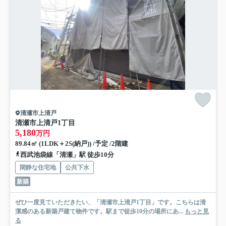
清瀬市上清戸
清瀬市上清戸1丁目
5,180
万円
89.84㎡ (1LDK＋2S(納戸)) /予定 /2階建
西武池袋線「清瀬」駅 徒歩10分
閑静な住宅地
公共下水
新築
ぜひ一度見ていただきたい、「清瀬市上清戸1丁目」です。こちらは清
潔感のある新築戸建て物件です。駅まで徒歩10分の場所にあ...
もっと見
る