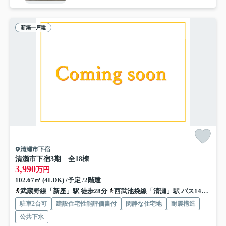
新築一戸建
清瀬市下宿
清瀬市下宿3期 全18棟
3,990
万円
102.67㎡ (4LDK) /予定 /2階建
武蔵野線「新座」駅 徒歩28分
西武池袋線「清瀬」駅 バス14分 西武バス「台田団地」 停歩8分
駐車2台可
建設住宅性能評価書付
閑静な住宅地
耐震構造
公共下水