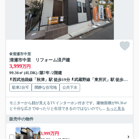
清瀬市中里
清瀬市中里 リフォーム済戸建
3,999
万円
99.36㎡ (4LDK) /築7年 /2階建
西武池袋線「秋津」駅 徒歩19分
武蔵野線「東所沢」駅 徒歩24分
駐車2台可
閑静な住宅地
公共下水
モニターから顔が見えるTVインターホン付きです。建物面積が99.36㎡
と十分な広さでゆったりと生活できるのではないのでし...
もっと見る
販売中の物件
3,999万円