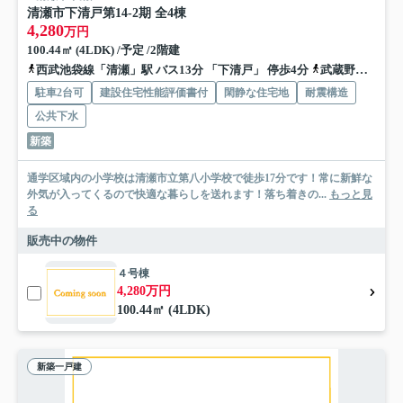
清瀬市下清戸第14‐2期 全4棟
4,280
万円
100.44㎡ (4LDK) /予定 /2階建
西武池袋線「清瀬」駅 バス13分 「下清戸」 停歩4分
武蔵野線「新座」駅 バス17分 「下清戸」 停歩4分
駐車2台可
建設住宅性能評価書付
閑静な住宅地
耐震構造
公共下水
新築
通学区域内の小学校は清瀬市立第八小学校で徒歩17分です！常に新鮮な
外気が入ってくるので快適な暮らしを送れます！落ち着きの...
もっと見
る
販売中の物件
４号棟
4,280万円
100.44㎡ (4LDK)
新築一戸建