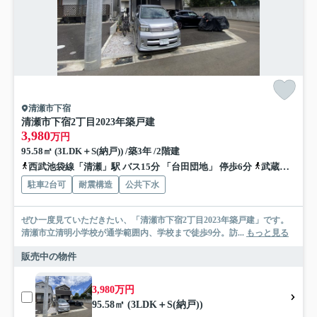
清瀬市下宿
清瀬市下宿2丁目2023年築戸建
3,980
万円
95.58㎡ (3LDK＋S(納戸)) /築3年 /2階建
西武池袋線「清瀬」駅 バス15分 「台田団地」 停歩6分
武蔵野線「新座」駅 徒歩31分
駐車2台可
耐震構造
公共下水
ぜひ一度見ていただきたい、「清瀬市下宿2丁目2023年築戸建」です。
清瀬市立清明小学校が通学範囲内、学校まで徒歩9分。訪...
もっと見る
販売中の物件
3,980万円
95.58㎡ (3LDK＋S(納戸))