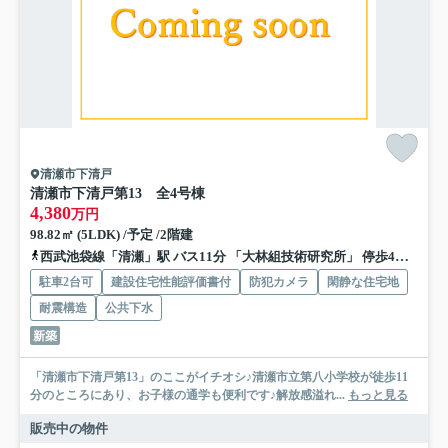
清瀬市下清戸
清瀬市下清戸第13 全4号棟
4,380
万円
98.82㎡ (5LDK) /予定 /2階建
西武池袋線「清瀬」駅 バス11分 「大林組技術研究所」 停歩4分
武蔵
駐車2台可
建設住宅性能評価書付
防犯カメラ
閑静な住宅地
耐震構造
公共下水
新築
「清瀬市下清戸第13」のここがイチオシ♪清瀬市立第八小学校が徒歩11
分のところにあり、お子様の通学も便利です♪解放感溢れ...
もっと見る
販売中の物件