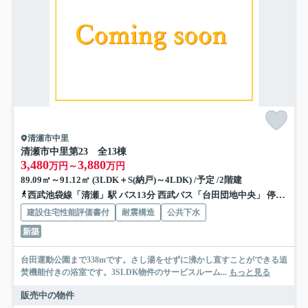
清瀬市中里
清瀬市中里第23 全13棟
3,480
3,880
万円～
万円
89.09㎡～91.12㎡ (3LDK＋S(納戸)～4LDK) /予定 /2階建
西武池袋線「清瀬」駅 バス13分 西武バス「台田団地中央」 停歩3分
建設住宅性能評価書付
耐震構造
公共下水
新築
台田運動公園まで338mです。さし湯をせずに沸かし直すことができる追
焚機能付きの浴室です。3SLDK物件のサービスルーム...
もっと見る
販売中の物件