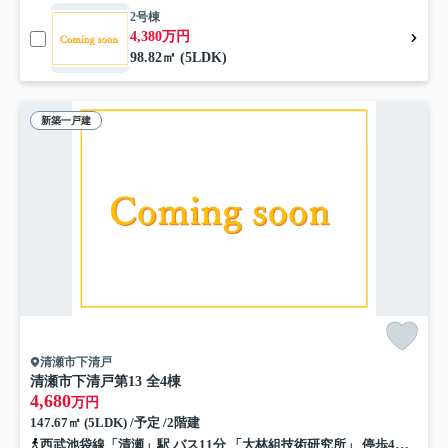
2号棟
4,380万円
98.82㎡ (5LDK)
新築一戸建
清瀬市下清戸
清瀬市下清戸第13 全4棟
4,680
万円
147.67㎡ (5LDK) /予定 /2階建
西武池袋線「清瀬」駅 バス11分 「大林組技術研究所」 停歩4分
武蔵