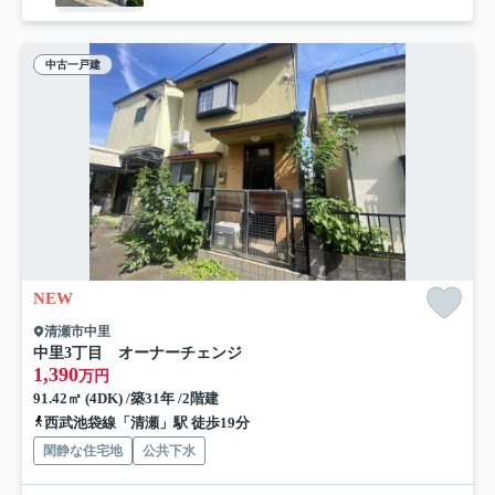
中古一戸建
NEW
清瀬市中里
中里3丁目 オーナーチェンジ
1,390
万円
91.42㎡ (4DK) /築31年 /2階建
西武池袋線「清瀬」駅 徒歩19分
閑静な住宅地
公共下水