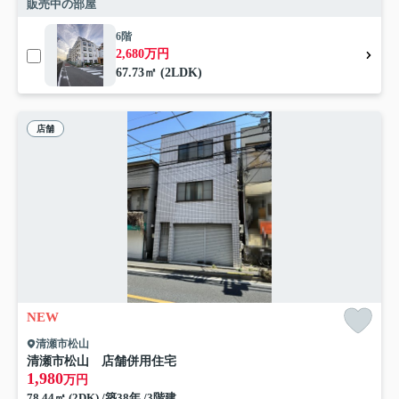
販売中の部屋
6階
2,680万円
67.73㎡ (2LDK)
店舗
NEW
清瀬市松山
清瀬市松山 店舗併用住宅
1,980
万円
78.44㎡ (2DK) /築38年 /3階建