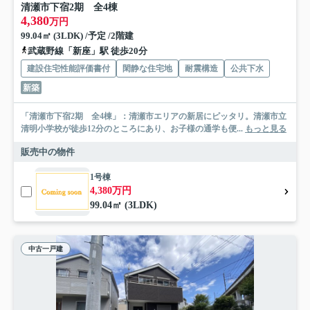
清瀬市下宿2期 全4棟
4,380
万円
99.04㎡ (3LDK) /予定 /2階建
武蔵野線「新座」駅 徒歩20分
建設住宅性能評価書付
閑静な住宅地
耐震構造
公共下水
新築
「清瀬市下宿2期 全4棟」：清瀬市エリアの新居にピッタリ。清瀬市立
清明小学校が徒歩12分のところにあり、お子様の通学も便...
もっと見る
販売中の物件
1号棟
4,380万円
99.04㎡ (3LDK)
中古一戸建