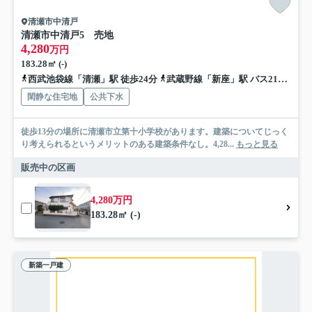
清瀬市中清戸
清瀬市中清戸5 売地
4,280
万円
183.28㎡ (-)
西武池袋線「清瀬」駅 徒歩24分
武蔵野線「新座」駅 バス21分 西武バス「グリーンタウン清戸」 停歩3分
閑静な住宅地
公共下水
徒歩13分の場所に清瀬市立第十小学校があります。建築についてじっく
り考えられるというメリットのある建築条件なし。4,28...
もっと見る
販売中の区画
4,280万円
183.28㎡ (-)
新築一戸建