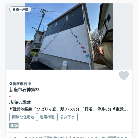
新築一戸建
新座市石神
新座市石神第23
-
/新築 /2階建
西武池袋線「ひばりヶ丘」駅 バス8分 「貝沼」 停歩6分
東武東上線「朝霞台」駅 バス24分 「道場」 停歩5分
閑静な住宅地
耐震構造
公共下水
新築