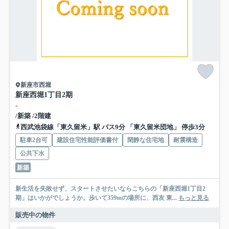
新座市西堀
新座西堀1丁目2期
-
/新築 /2階建
西武池袋線「東久留米」駅 バス9分 「東久留米団地」 停歩3分
駐車2台可
建設住宅性能評価書付
閑静な住宅地
耐震構造
公共下水
新築
新生活を失敗せず、スタートさせたいならこちらの「新座西堀1丁目2
期」はいかがでしょうか。歩いて359mの場所に、西友 東...
もっと見る
販売中の物件