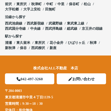
前沢
東所沢
秋津町
中町
中里
保谷町
松山
大字松郷
大字上安松
田無町
沿線から探す
西武池袋線
西武新宿線
武蔵野線
東武東上線
西武国分寺線
中央線
西武拝島線
総武線
京王井の頭線
駅から探す
清瀬
東久留米
東所沢
花小金井
ひばりヶ丘
秋津
新秋津
保谷
西武柳沢
新座
株式会社ALL不動産 本店
042-497-3260
お問い合わせ
〒204-0003
東京都清瀬市中里４丁目1139-5
営業時間：
9:30～18：30
定休日：
年中無休