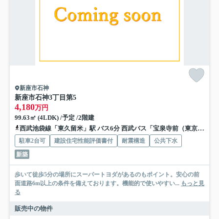
新座市石神
新座市石神3丁目第5
4,180
万円
99.63㎡ (4LDK) /予定 /2階建
西武池袋線「東久留米」駅 バス6分 西武バス「宝泉寺前（東京都）」 停歩10分
駐車2台可
建設住宅性能評価書付
耐震構造
公共下水
新築
歩いて徒歩5分の場所にスーパートヨダがあるのもポイント。安心の前
面道路6m以上の条件を備えております。機能的で使いやすい...
もっと見
る
販売中の物件