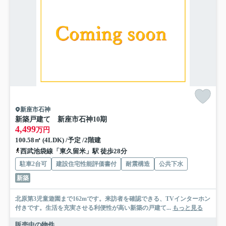
新座市石神
新築戸建て 新座市石神10期
4,499
万円
100.58㎡ (4LDK) /予定 /2階建
西武池袋線「東久留米」駅 徒歩28分
駐車2台可
建設住宅性能評価書付
耐震構造
公共下水
新築
北原第3児童遊園まで162mです。来訪者を確認できる、TVインターホン
付きです。生活を充実させる利便性が高い新築の戸建て...
もっと見る
販売中の物件