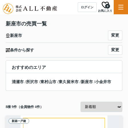
0
ログイン
お気に入り
新座市の売買一覧
変更
新座市
変更
条件から探す
おすすめのエリア
清瀬市
/
所沢市
/
東村山市
/
東久留米市
/
新座市
/
小金井市
8
棟
9
件（会員物件 4件）
新築一戸建