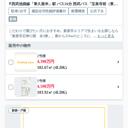
西武池袋線「東久留米」駅 バス16分 西武バス「宝泉寺前（東京都）」 停歩11分
駐車2台可
建設住宅性能評価書付
耐震構造
公共下水
新築
こだわりで選びたい方におすすめ。新座市エリアで住まいをお探しなら
「新座市石神12期 全3棟」。家から324mのところに、...
もっと見る
販売中の物件
2号棟
4,390万円
102.67㎡ (4LDK)
1号棟
4,590万円
103.92㎡ (4LDK)
新築一戸建