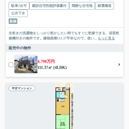
駐車2台可
建設住宅性能評価書付
閑静な住宅地
耐震構造
公共下水
新築
生乾きの洗濯物をしっかり乾かしたい時でもすぐに乾燥できる、浴室乾
燥機付きの物件です。建物面積111.37平米なので、使い...
もっと見る
販売中の物件
4,790万円
111.37㎡ (4LDK)
中古マンション