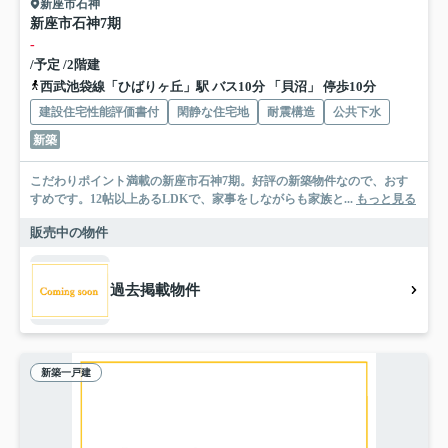
新座市石神
新座市石神7期
-
/予定 /2階建
西武池袋線「ひばりヶ丘」駅 バス10分 「貝沼」 停歩10分
建設住宅性能評価書付
閑静な住宅地
耐震構造
公共下水
新築
こだわりポイント満載の新座市石神7期。好評の新築物件なので、おす
すめです。12帖以上あるLDKで、家事をしながらも家族と...
もっと見る
販売中の物件
過去掲載物件
新築一戸建