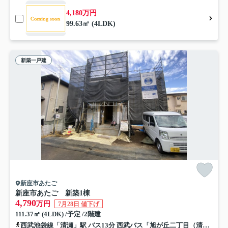
4,180万円
99.63㎡ (4LDK)
新築一戸建
新座市あたご
新座市あたご 新築1棟
4,790
万円
7月28日 値下げ
111.37㎡ (4LDK) /予定 /2階建
西武池袋線「清瀬」駅 バス13分 西武バス「旭が丘二丁目（清瀬市）」 停歩2分