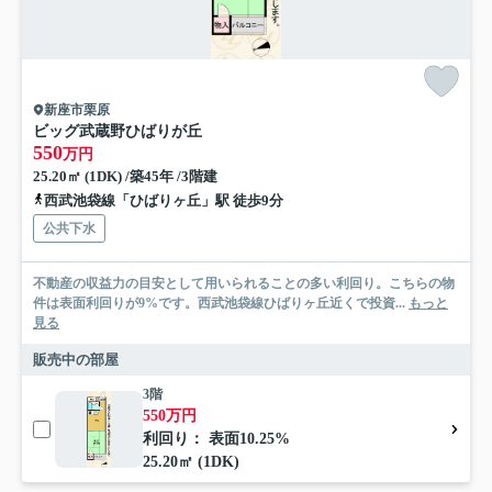
新座市栗原
ビッグ武蔵野ひばりが丘
550
万円
25.20㎡ (1DK) /築45年 /3階建
西武池袋線「ひばりヶ丘」駅 徒歩9分
公共下水
不動産の収益力の目安として用いられることの多い利回り。こちらの物
件は表面利回りが9%です。西武池袋線ひばりヶ丘近くで投資...
もっと
見る
販売中の部屋
3階
550万円
利回り： 表面10.25%
25.20㎡ (1DK)