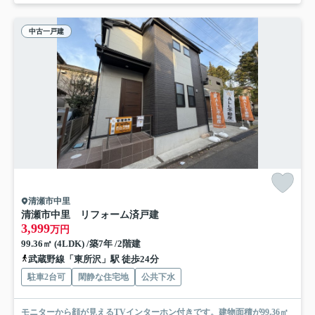
中古一戸建
清瀬市中里
清瀬市中里 リフォーム済戸建
3,999
万円
99.36㎡ (4LDK) /築7年 /2階建
武蔵野線「東所沢」駅 徒歩24分
駐車2台可
閑静な住宅地
公共下水
モニターから顔が見えるTVインターホン付きです。建物面積が99.36㎡