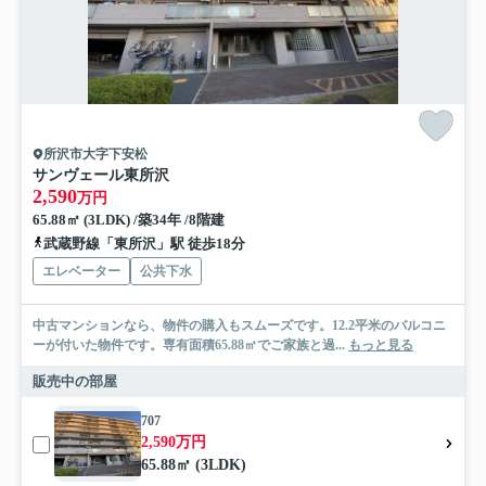
所沢市大字下安松
サンヴェール東所沢
2,590
万円
65.88㎡ (3LDK) /築34年 /8階建
武蔵野線「東所沢」駅 徒歩18分
エレベーター
公共下水
中古マンションなら、物件の購入もスムーズです。12.2平米のバルコニ
ーが付いた物件です。専有面積65.88㎡でご家族と過...
もっと見る
販売中の部屋
707
2,590万円
65.88㎡ (3LDK)