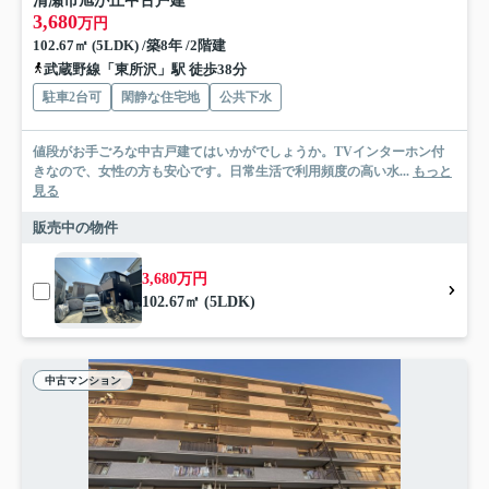
清瀬市旭が丘中古戸建
3,680
万円
102.67㎡ (5LDK) /築8年 /2階建
武蔵野線「東所沢」駅 徒歩38分
駐車2台可
閑静な住宅地
公共下水
値段がお手ごろな中古戸建てはいかがでしょうか。TVインターホン付
きなので、女性の方も安心です。日常生活で利用頻度の高い水...
もっと
見る
販売中の物件
3,680万円
102.67㎡ (5LDK)
中古マンション