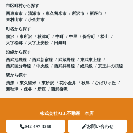
市区町村から探す
西東京市
清瀬市
東久留米市
所沢市
新座市
東村山市
小金井市
町名から探す
前沢
東所沢
秋津町
中町
中里
保谷町
松山
大字松郷
大字上安松
田無町
沿線から探す
西武池袋線
西武新宿線
武蔵野線
東武東上線
西武国分寺線
中央線
西武拝島線
総武線
京王井の頭線
駅から探す
清瀬
東久留米
東所沢
花小金井
秋津
ひばりヶ丘
新秋津
保谷
新座
西武柳沢
株式会社ALL不動産 本店
042-497-3260
お問い合わせ