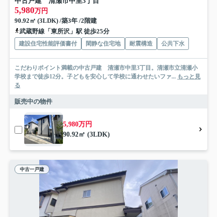
中古戸建 清瀬市中里3丁目
5,980
万円
90.92㎡ (3LDK) /築3年 /2階建
武蔵野線「東所沢」駅 徒歩25分
建設住宅性能評価書付
閑静な住宅地
耐震構造
公共下水
こだわりポイント満載の中古戸建 清瀬市中里3丁目。清瀬市立清瀬小
学校まで徒歩12分。子どもを安心して学校に通わせたいファ...
もっと見
る
販売中の物件
5,980万円
90.92㎡ (3LDK)
中古一戸建