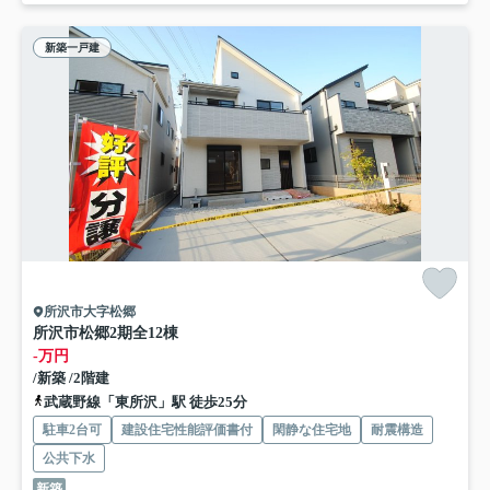
新築一戸建
所沢市大字松郷
所沢市松郷2期全12棟
-万円
/新築 /2階建
武蔵野線「東所沢」駅 徒歩25分
駐車2台可
建設住宅性能評価書付
閑静な住宅地
耐震構造
公共下水
新築