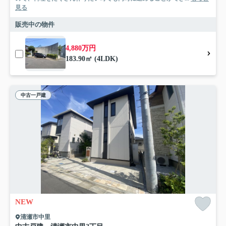
見る
販売中の物件
4,880万円
183.90㎡ (4LDK)
中古一戸建
NEW
清瀬市中里