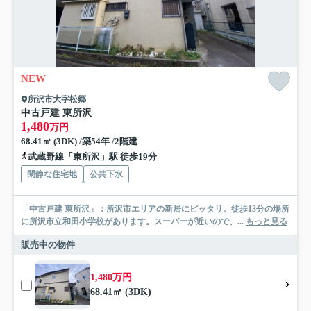
NEW
所沢市大字松郷
中古戸建 東所沢
1,480
万円
68.41㎡ (3DK) /築54年 /2階建
武蔵野線「東所沢」駅 徒歩19分
閑静な住宅地
公共下水
「中古戸建 東所沢」：所沢市エリアの新居にピッタリ。徒歩13分の場所
に所沢市立和田小学校があります。スーパーが近いので、...
もっと見る
販売中の物件
1,480万円
68.41㎡ (3DK)