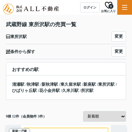
0
ログイン
お気に入り
武蔵野線 東所沢駅の売買一覧
変更
東所沢駅
変更
条件から探す
おすすめの駅
清瀬駅
/
秋津駅
/
新秋津駅
/
東久留米駅
/
新座駅
/
東所沢駅
/
ひばりヶ丘駅
/
花小金井駅
/
久米川駅
/
所沢駅
9
棟
12
件（会員物件 3件）
新築一戸建