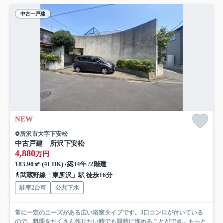
中古一戸建
NEW
所沢市大字下安松
中古戸建 所沢下安松
4,880
万円
183.90㎡ (4LDK) /築34年 /2階建
武蔵野線「東所沢」駅 徒歩16分
駐車2台可
公共下水
常に一定のニーズがある広い浴室タイプです。3口コンロが付いている
ので、料理をたくさん作りたい時でも同時に進めることができ...
もっと