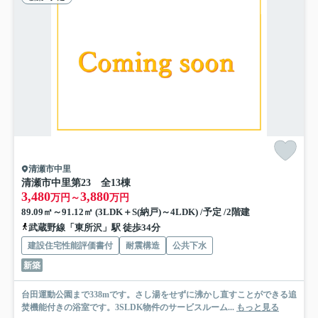
清瀬市中里
清瀬市中里第23 全13棟
3,480
3,880
万円～
万円
89.09㎡～91.12㎡ (3LDK＋S(納戸)～4LDK) /予定 /2階建
武蔵野線「東所沢」駅 徒歩34分
建設住宅性能評価書付
耐震構造
公共下水
新築
台田運動公園まで338mです。さし湯をせずに沸かし直すことができる追
焚機能付きの浴室です。3SLDK物件のサービスルーム...
もっと見る