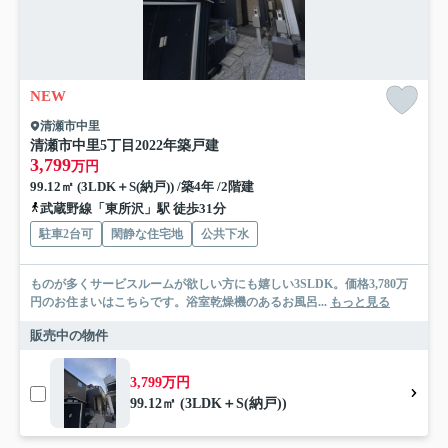
NEW
清瀬市中里
清瀬市中里5丁目2022年築戸建
3,799
万円
99.12㎡ (3LDK＋S(納戸)) /築4年 /2階建
武蔵野線「東所沢」駅 徒歩31分
駐車2台可
閑静な住宅地
公共下水
ものが多くサービスルームが欲しい方にも嬉しい3SLDK。価格3,780万
円のお住まいはこちらです。浴室乾燥機のあるお風呂...
もっと見る
販売中の物件
3,799万円
99.12㎡ (3LDK＋S(納戸))