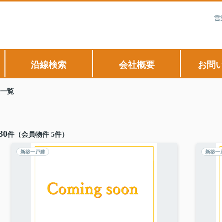
営
沿線検索
会社概要
お問
一覧
30
件（会員物件 5件）
新築一戸建
新築一