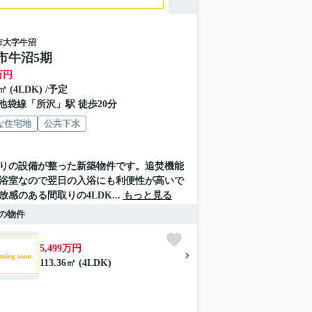
市
大字牛沼
市牛沼5期
万円
6㎡ (4LDK) /予定
池袋線
「
所沢
」駅 徒歩20分
な住宅地
公共下水
りの設備が整った新築物件です。追焚機能
浴室なので翌日の入浴にも利便性が高いで
放感のある間取りの4LDK...
もっと見る
の物件
5,499万円
113.36㎡ (4LDK)