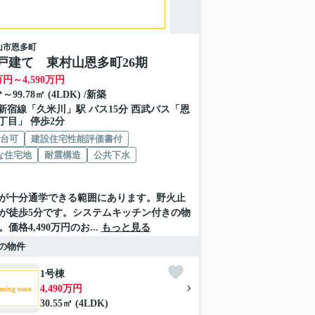
山市
恩多町
戸建て 東村山恩多町26期
万円～
4,590
万円
㎡～99.78㎡ (4LDK) /新築
新宿線
「
久米川
」駅 バス15分 西武バス「恩
丁目」 停歩2分
2台可
建設住宅性能評価書付
な住宅地
耐震構造
公共下水
が十分通学できる範囲にあります。野火止
が徒歩5分です。システムキッチン付きの物
価格4,490万円のお...
もっと見る
の物件
1号棟
4,490万円
30.55㎡ (4LDK)