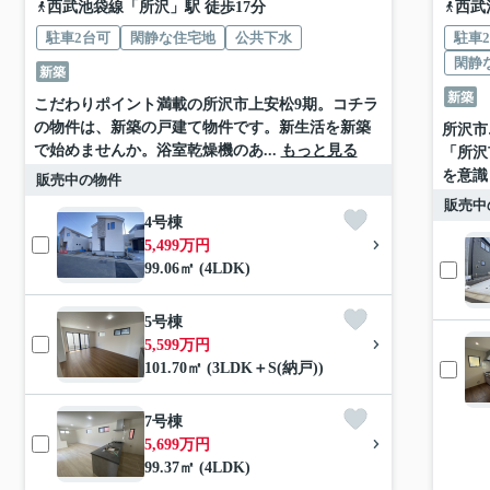
西武池袋線
「
所沢
」駅 徒歩17分
西武
駐車2台可
閑静な住宅地
公共下水
駐車
閑静
新築
新築
こだわりポイント満載の所沢市上安松9期。コチラ
の物件は、新築の戸建て物件です。新生活を新築
所沢市
で始めませんか。浴室乾燥機のあ...
もっと見る
「所沢
を意識
販売中の物件
販売中
4号棟
5,499万円
99.06㎡ (4LDK)
5号棟
5,599万円
101.70㎡ (3LDK＋S(納戸))
7号棟
5,699万円
99.37㎡ (4LDK)