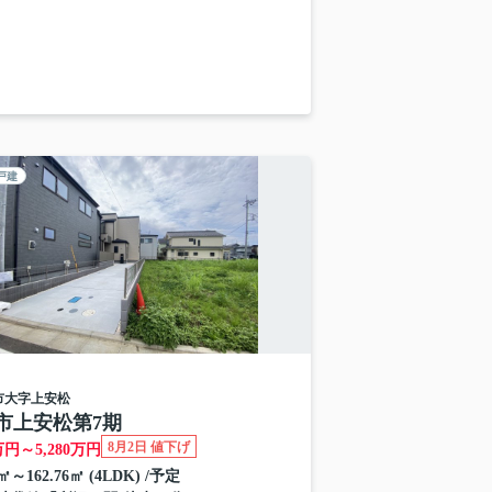
戸建
市
大字上安松
市上安松第7期
8月2日 値下げ
万円～
5,280
万円
6㎡～162.76㎡ (4LDK) /予定