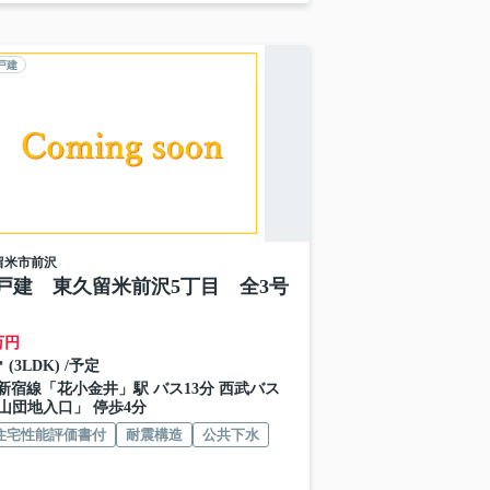
戸建
留米市
前沢
戸建 東久留米前沢5丁目 全3号
万円
㎡ (3LDK) /予定
新宿線
「
花小金井
」駅 バス13分 西武バス
山団地入口」 停歩4分
住宅性能評価書付
耐震構造
公共下水