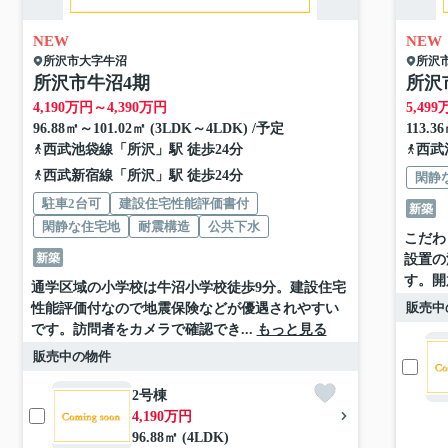
NEW
NEW
所沢市
大字牛沼
所沢
所沢市牛沼4期
所沢
4,190
万円～
4,390
万円
5,499
96.88㎡～101.02㎡ (3LDK～4LDK) /予定
113.3
西武池袋線
「
所沢
」駅 徒歩24分
西武
西武新宿線
「
所沢
」駅 徒歩24分
閑静
駐車2台可
建設住宅性能評価書付
新築
閑静な住宅地
耐震構造
公共下水
こだわ
新築
設置の
す。開
通学区域の小学校は牛沼小学校徒歩9分。建設住宅
販売中
性能評価付なので地震保険などが優遇されやすい
です。訪問者をカメラで確認でき...
もっと見る
販売中の物件
2号棟
4,190万円
96.88㎡ (4LDK)