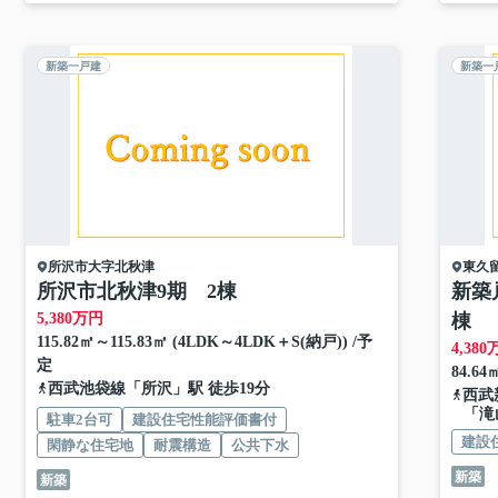
新築一戸建
新築一
所沢市
大字北秋津
東久
所沢市北秋津9期 2棟
新築
5,380
万円
棟
115.82㎡～115.83㎡ (4LDK～4LDK＋S(納戸)) /予
4,380
定
84.64
西武池袋線
「
所沢
」駅 徒歩19分
西武
「滝
駐車2台可
建設住宅性能評価書付
建設
閑静な住宅地
耐震構造
公共下水
新築
新築