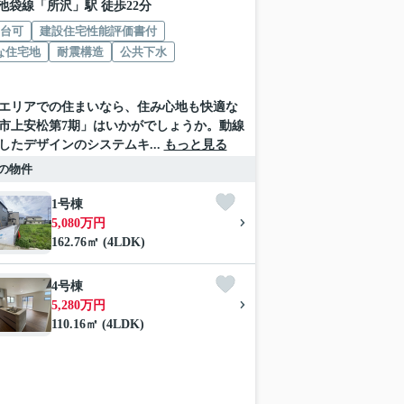
池袋線
「
所沢
」駅 徒歩22分
2台可
建設住宅性能評価書付
な住宅地
耐震構造
公共下水
エリアでの住まいなら、住み心地も快適な
市上安松第7期」はいかがでしょうか。動線
したデザインのシステムキ...
もっと見る
の物件
1号棟
5,080万円
162.76㎡ (4LDK)
4号棟
5,280万円
110.16㎡ (4LDK)