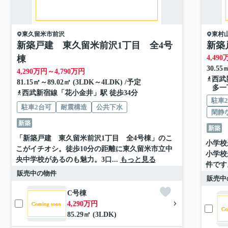
東久留米市
前沢
東村
新築戸建 東久留米前沢1丁目 全4号
新築
棟
4,490
30.55
4,290
万円～
4,790
万円
西武
81.15㎡～89.02㎡ (3LDK～4LDK) /予定
多一
西武新宿線
「
花小金井
」駅 徒歩34分
駐車
駐車2台可
耐震構造
公共下水
閑静
新築
新築
「新築戸建 東久留米前沢1丁目 全4号棟」のこ
小学校
こがイチオシ。徒歩10分の距離に東久留米市立中
小学校
央中学校があるのも魅力。3口...
もっと見る
件です。
販売中の物件
販売中
C号棟
4,290万円
85.29㎡ (3LDK)