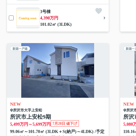
3号棟
4,390万円
101.02㎡ (3LDK)
新築一戸建
新築一
NEW
NEW
所沢市
大字上安松
所沢
所沢市上安松9期
所沢
7月28日 値下げ
5,499
万円～
5,699
万円
5,080
99.06㎡～101.70㎡ (3LDK＋S(納戸)～4LDK) /予定
110.1