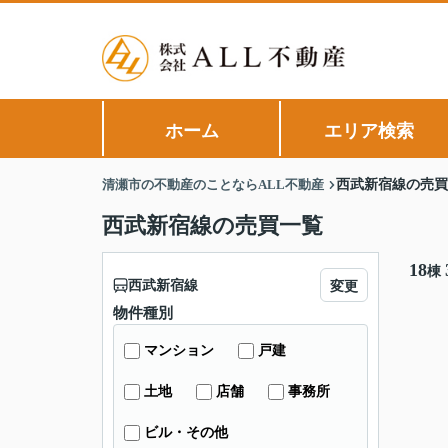
ホーム
エリア検索
清瀬市の不動産のことならALL不動産
西武新宿線の売買
西武新宿線の売買一覧
18
棟
西武新宿線
変更
物件種別
マンション
戸建
土地
店舗
事務所
ビル・その他