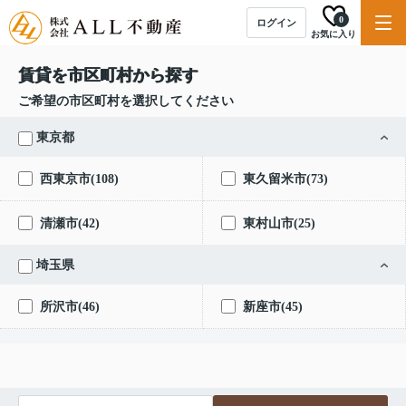
0
ログイン
お気に入り
賃貸を市区町村から探す
ご希望の市区町村を選択してください
東京都
西東京市(108)
東久留米市(73)
清瀬市(42)
東村山市(25)
埼玉県
所沢市(46)
新座市(45)