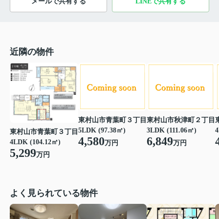
メールで共有する
LINEで共有する
近隣の物件
東村山市青葉町３丁目
東村山市秋津町２丁目
5LDK (97.38㎡)
3LDK (111.06㎡)
4
東村山市青葉町３丁目
4,580
6,849
4LDK (104.12㎡)
万円
万円
5,299
万円
よく見られている物件