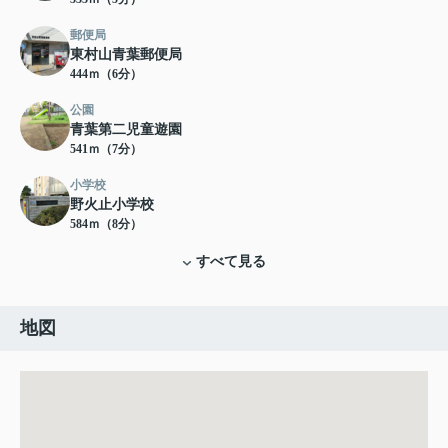
郵便局
東村山青葉郵便局
444ｍ（6分）
公園
青葉第二児童遊園
541ｍ（7分）
小学校
野火止小学校
584ｍ（8分）
すべて見る
地図