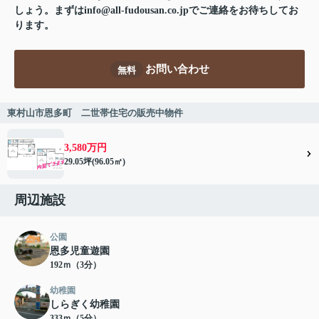
しょう。まずはinfo@all-fudousan.co.jpでご連絡をお待ちしてお
ります。
お問い合わせ
無料
東村山市恩多町 二世帯住宅の販売中物件
3,580万円
29.05坪(96.05㎡)
周辺施設
公園
恩多児童遊園
192ｍ（3分）
幼稚園
しらぎく幼稚園
333ｍ（5分）