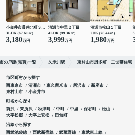
小金井市貫井北町３丁目
清瀬市中里２丁目
清瀬市松山１丁目
3LDK (67.61㎡)
4LDK (99.36㎡)
2DK (78.44㎡)
5
3,180
3,999
1,980
万円
万円
万円
市の戸建(売買)一覧
久米川駅
東村山市恩多町 二世帯住宅
市区町村から探す
西東京市
清瀬市
東久留米市
所沢市
新座市
東村山市
小金井市
町名から探す
前沢
東所沢
秋津町
中町
中里
保谷町
松山
大字松郷
大字上安松
田無町
沿線から探す
西武池袋線
西武新宿線
武蔵野線
東武東上線