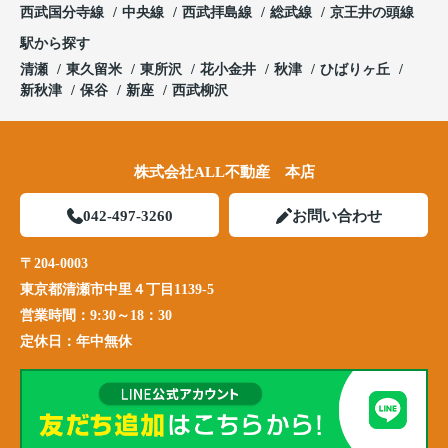
西武国分寺線
中央線
西武拝島線
総武線
京王井の頭線
駅から探す
清瀬
東久留米
東所沢
花小金井
秋津
ひばりヶ丘
新秋津
保谷
新座
西武柳沢
株式会社ALL不動産 本店
042-497-3260
お問い合わせ
〒204-0003
東京都清瀬市中里４丁目1139-5
営業時間：
9:30～18：30
定休日：
年中無休