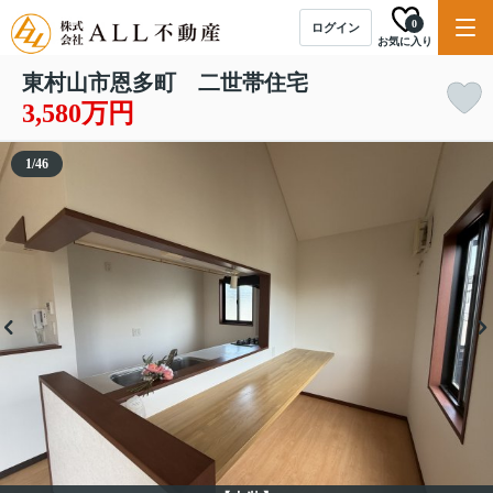
0
ログイン
お気に入り
東村山市恩多町 二世帯住宅
3,580万円
1
/
46