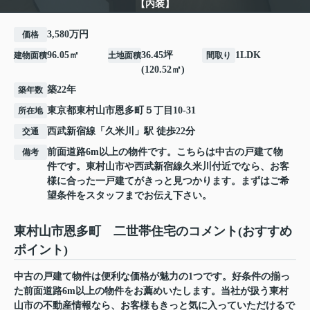
【内装】
3,580万円
価格
96.05㎡
36.45坪
1LDK
建物面積
土地面積
間取り
(120.52㎡)
築22年
築年数
東京都
東村山市
恩多町
５丁目10-31
所在地
西武新宿線
「
久米川
」駅 徒歩22分
交通
前面道路6m以上の物件です。こちらは中古の戸建て物
備考
件です。東村山市や西武新宿線久米川付近でなら、お客
様に合った一戸建てがきっと見つかります。まずはご希
望条件をスタッフまでお伝え下さい。
東村山市恩多町 二世帯住宅のコメント(おすすめ
ポイント)
中古の戸建て物件は便利な価格が魅力の1つです。好条件の揃っ
た前面道路6m以上の物件をお薦めいたします。当社が扱う東村
山市の不動産情報なら、お客様もきっと気に入っていただけるで