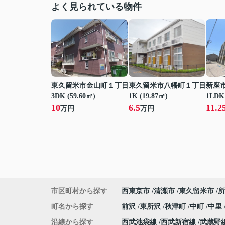
よく見られている物件
東久留米市金山町１丁目
東久留米市八幡町１丁目
新座
3DK (59.60㎡)
1K (19.87㎡)
1LDK 
10
6.5
11.2
万円
万円
市区町村から探す
西東京市
清瀬市
東久留米市
所
町名から探す
前沢
東所沢
秋津町
中町
中里
沿線から探す
西武池袋線
西武新宿線
武蔵野