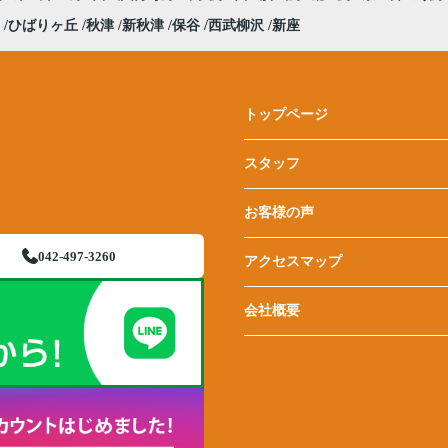
ひばりヶ丘
秋津
新秋津
保谷
西武柳沢
新座
トップページ
スタッフ
お客様の声
042-497-3260
アクセスマップ
会社概要