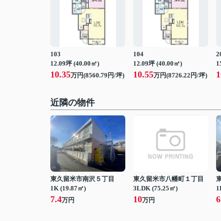
103
104
2
12.09坪 (40.00㎡)
12.09坪 (40.00㎡)
1
10.35
10.55
1
万円(8560.79円/坪)
万円(8726.22円/坪)
近隣の物件
東久留米市南沢５丁目
東久留米市八幡町１丁目
1K (19.87㎡)
3LDK (75.25㎡)
1
7.4
10
6
万円
万円