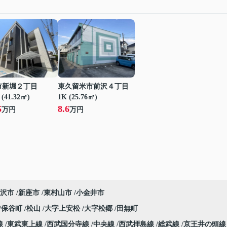
市新堀２丁目
東久留米市前沢４丁目
(41.32㎡)
1K (25.76㎡)
5
8.6
万円
万円
沢市
新座市
東村山市
小金井市
保谷町
松山
大字上安松
大字松郷
田無町
線
東武東上線
西武国分寺線
中央線
西武拝島線
総武線
京王井の頭線