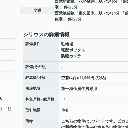
西武新宿線
「
花小金井
」駅 バス6分 「
宅」 停歩7分
交通
西武池袋線
「
東久留米
」駅 バス14分 「
住宅」 停歩7分
シリウスの詳細情報
設備条件
駐輪場
宅配ボックス
防犯カメラ
設備(その他)
-
駐車場/月額
空有(4台)/11,000円 (税込)
用途地域
第一種低層住居専用
６
募集戸数 / 総戸数
- / -
分 「前
取引態様
仲介
備考
4
こちらの物件はアパートです。ピカ
の新築物件で住み心地も良い物件で