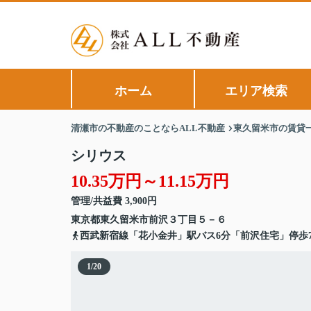
ホーム
エリア検索
清瀬市の不動産のことならALL不動産
東久留米市の賃貸
シリウス
10.35万円～11.15万円
管理/共益費 3,900円
東京都
東久留米市
前沢
３丁目５－６
西武新宿線「花小金井」駅バス6分「前沢住宅」停歩
1
/
20