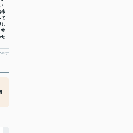
い
留米
って
越し
。物
わせ
の見方
、
機