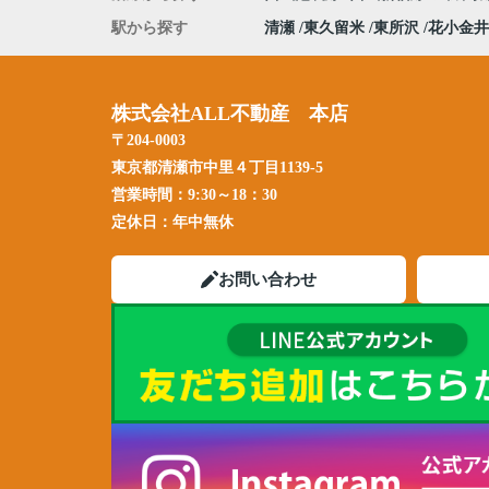
駅から探す
清瀬
東久留米
東所沢
花小金井
株式会社ALL不動産 本店
〒204-0003
東京都清瀬市中里４丁目1139-5
営業時間：
9:30～18：30
定休日：
年中無休
お問い合わせ