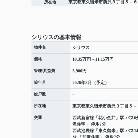
所在地
東京都
東久留米市
前沢
３丁目５－６
シリウスの基本情報
物件名
シリウス
価格
10.35万円～11.15万円
管理/共益費
3,900円
築年月
2026年8月（予定）
総戸数
-
所在地
東京都
東久留米市
前沢
３丁目５－
交通
西武新宿線
「
花小金井
」駅 バス6
沢住宅」 停歩7分
西武池袋線
「
東久留米
」駅 バス1
分 「前沢住宅」 停歩7分