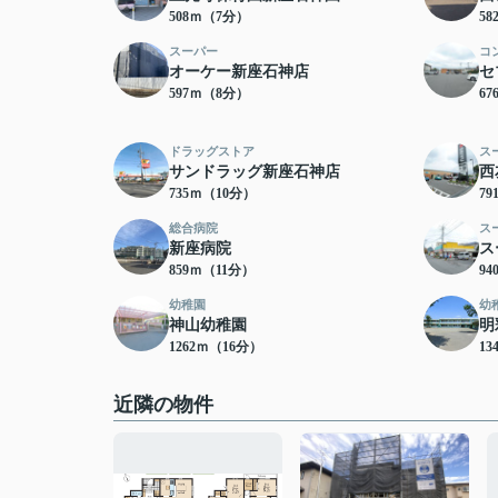
508ｍ（7分）
5
スーパー
コ
オーケー新座石神店
セ
597ｍ（8分）
6
ドラッグストア
ス
サンドラッグ新座石神店
西
735ｍ（10分）
7
総合病院
ス
新座病院
ス
859ｍ（11分）
9
幼稚園
幼
神山幼稚園
明
1262ｍ（16分）
13
近隣の物件