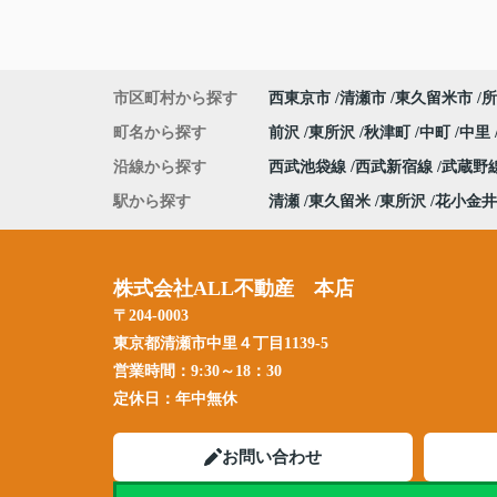
市区町村から探す
西東京市
清瀬市
東久留米市
所
町名から探す
前沢
東所沢
秋津町
中町
中里
沿線から探す
西武池袋線
西武新宿線
武蔵野
駅から探す
清瀬
東久留米
東所沢
花小金井
株式会社ALL不動産 本店
〒204-0003
東京都清瀬市中里４丁目1139-5
営業時間：
9:30～18：30
定休日：
年中無休
お問い合わせ