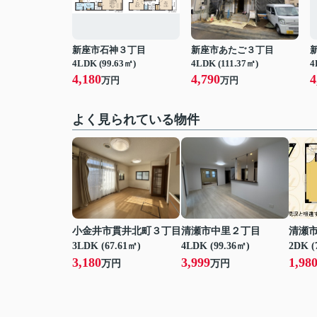
新座市石神３丁目
新座市あたご３丁目
4LDK (99.63㎡)
4LDK (111.37㎡)
4
4,180
4,790
4
万円
万円
よく見られている物件
小金井市貫井北町３丁目
清瀬市中里２丁目
清瀬
3LDK (67.61㎡)
4LDK (99.36㎡)
2DK (
3,180
3,999
1,98
万円
万円