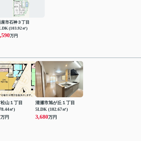
新座市石神３丁目
LDK (103.92㎡)
,590
万円
市松山１丁目
清瀬市旭が丘１丁目
78.44㎡)
5LDK (102.67㎡)
0
3,680
万円
万円