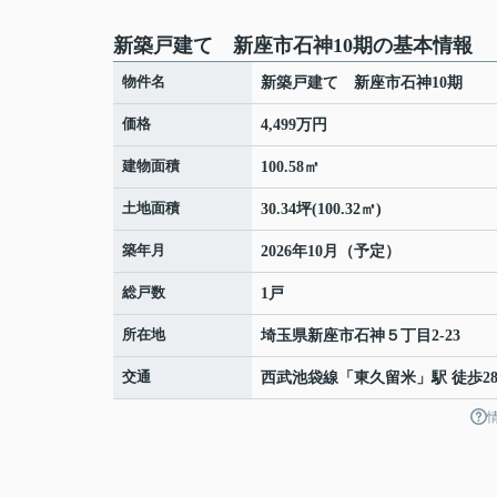
新築戸建て 新座市石神10期の基本情報
物件名
新築戸建て 新座市石神10期
価格
4,499万円
建物面積
100.58㎡
土地面積
30.34坪(100.32㎡)
築年月
2026年10月（予定）
総戸数
1戸
所在地
埼玉県
新座市
石神
５丁目2-23
交通
西武池袋線
「
東久留米
」駅 徒歩2