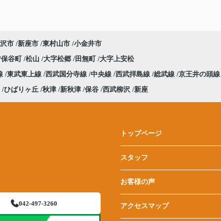
沢市
新座市
東村山市
小金井市
保谷町
松山
大字松郷
田無町
大字上安松
線
東武東上線
西武国分寺線
中央線
西武拝島線
総武線
京王井の頭線
ひばりヶ丘
秋津
新秋津
保谷
西武柳沢
新座
トップページ
スタッフ
お客様の声
042-497-3260
アクセスマップ