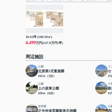
30.42坪 (100.58㎡)
4,499
万円(147.9万円/坪)
周辺施設
公園
コ
北原第3児童遊園
セ
162ｍ（3分）
3
公園
小
上の原東公園
新
428ｍ（6分）
4
保育園
公
正光寺保育園新座石神園
西