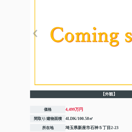
【外観】
価格
4,499万円
間取り/建物面積
4LDK/100.58㎡
所在地
埼玉県
新座市
石神
５丁目2-23