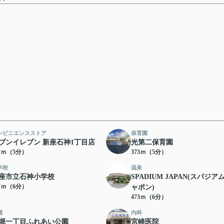
ンビニエンスストア
保育園
ブンイレブン 新座石神1丁目店
光第二保育園
52ｍ（5分）
373ｍ（5分）
学校
温泉
座市立石神小学校
SPADIUM JAPAN(スパジア
37ｍ（6分）
ャポン)
473ｍ（6分）
園
内科
堀一丁目ふれあい公園
宮崎医院