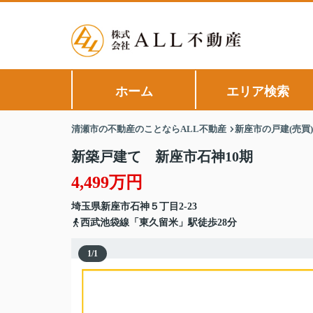
ホーム
エリア検索
清瀬市の不動産のことならALL不動産
新座市の戸建(売買
新築戸建て 新座市石神10期
4,499万円
埼玉県
新座市
石神
５丁目2-23
西武池袋線「東久留米」駅徒歩28分
1
/
1