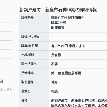
新築戸建て 新座市石神10期の詳細情報
設備条件
建設住宅性能評価書付
駐車2台可
耐震構造
設備(その他)
-
駐車場/月額
有(2台)/0円 車種による
土地権利
所有権
国土法届出
不要
用途地域
第一種低層住居専用
8分
取引態様
仲介
情報の見方
引渡し
相談
備考
新築戸建て 新座市石神10期：西武
線東久留米駅にも近くて便利。上の