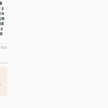
避
りま
日当
武池
種多
0ま
気軽
の見方
お
。
し