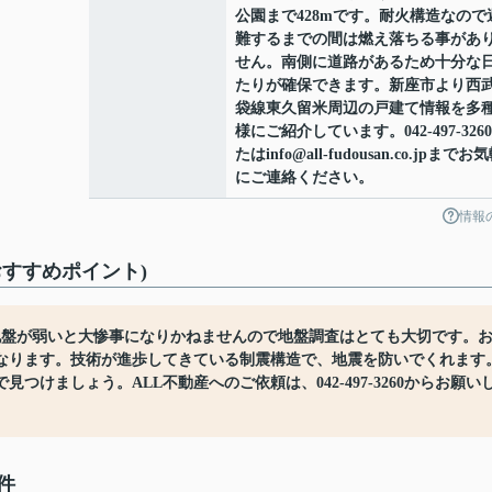
公園まで428mです。耐火構造なので
難するまでの間は燃え落ちる事があ
せん。南側に道路があるため十分な
たりが確保できます。新座市より西
袋線東久留米周辺の戸建て情報を多
様にご紹介しています。042-497-326
たはinfo@all-fudousan.co.jpまでお
にご連絡ください。
情報
おすすめポイント)
地盤が弱いと大惨事になりかねませんので地盤調査はとても大切です。
なります。技術が進歩してきている制震構造で、地震を防いでくれます
けましょう。ALL不動産へのご依頼は、042-497-3260からお願い
件