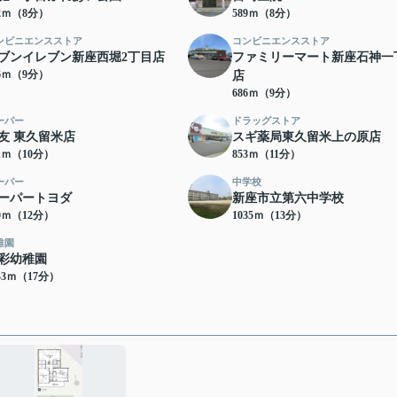
82ｍ（8分）
589ｍ（8分）
ンビニエンスストア
コンビニエンスストア
ブンイレブン新座西堀2丁目店
ファミリーマート新座石神一
76ｍ（9分）
店
686ｍ（9分）
ーパー
ドラッグストア
友 東久留米店
スギ薬局東久留米上の原店
91ｍ（10分）
853ｍ（11分）
ーパー
中学校
ーパートヨダ
新座市立第六中学校
40ｍ（12分）
1035ｍ（13分）
稚園
彩幼稚園
43ｍ（17分）