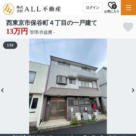
0
ログイン
お気に入り
西東京市保谷町４丁目の一戸建て
13万円
管理/共益費 -
1
/
16