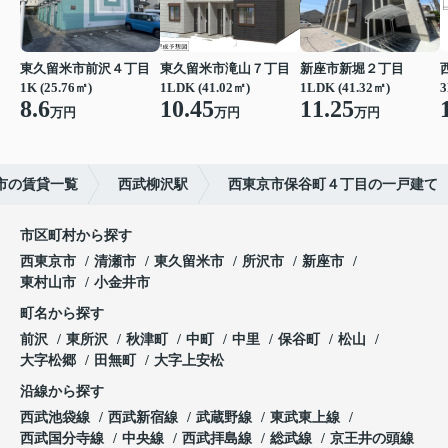
東久留米市前沢４丁目
東久留米市滝山７丁目
新座市新堀２丁目
1K (25.76㎡)
1LDK (41.02㎡)
1LDK (41.32㎡)
3
8.6
10.45
11.25
万円
万円
万円
市の賃貸一覧
西武柳沢駅
西東京市保谷町４丁目の一戸建て
市区町村から探す
西東京市
清瀬市
東久留米市
所沢市
新座市
東村山市
小金井市
町名から探す
前沢
東所沢
秋津町
中町
中里
保谷町
松山
大字松郷
田無町
大字上安松
沿線から探す
西武池袋線
西武新宿線
武蔵野線
東武東上線
西武国分寺線
中央線
西武拝島線
総武線
京王井の頭線