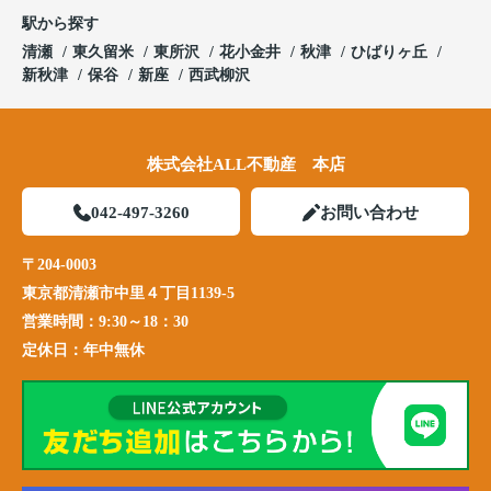
駅から探す
清瀬
東久留米
東所沢
花小金井
秋津
ひばりヶ丘
新秋津
保谷
新座
西武柳沢
株式会社ALL不動産 本店
042-497-3260
お問い合わせ
〒204-0003
東京都清瀬市中里４丁目1139-5
営業時間：
9:30～18：30
定休日：
年中無休