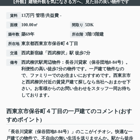
【外観】建物外観を気になさる方へ、見た目の良い物件です
13万円 管理/共益費 -
賃料
100.00㎡
5DK
面積
間取り
築69年
3階/3階建
築年数
所在階
東京都
西東京市
保谷町
４丁目
所在地
西武新宿線
「
西武柳沢
」駅 徒歩7分
交通
西武柳沢駅周辺物件：長谷川貸家（保谷団地8-84号）。
備考
利便性の高い徒歩7分の物件です。一戸建て物件なの
で、ファミリーでのお住まいにおすすめです。西東京市
と西武柳沢付近の賃貸戸建て探しなら当社へおまかせ下
さい。お客様からのお問い合わせをスタッフ一同お待ち
しております。
西東京市保谷町４丁目の一戸建てのコメント(おす
すめポイント)
「長谷川貸家（保谷団地8-84号）」のここがイチオシ。快適な一
戸建ての物件で、不自由の無い生活を送りませんか。駅から徒歩