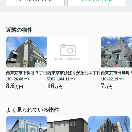
近隣の物件
西東京市下保谷３丁目
西東京市ひばりが丘北４丁目
西東京市田無町
1K (26.08㎡)
5DK (104.11㎡)
1K (22.19㎡)
8.6
16
7
万円
万円
万円
よく見られている物件