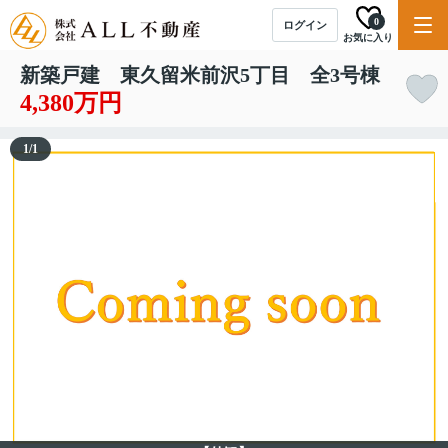
0
ログイン
お気に入り
新築戸建 東久留米前沢5丁目 全3号棟
4,380万円
1
/
1