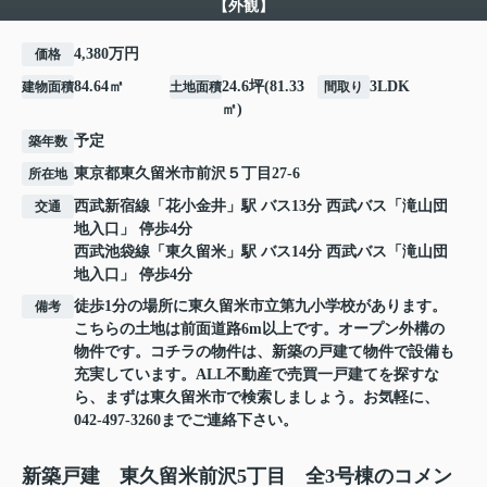
【外観】
4,380万円
価格
84.64㎡
24.6坪(81.33
3LDK
建物面積
土地面積
間取り
㎡)
予定
築年数
東京都
東久留米市
前沢
５丁目27-6
所在地
西武新宿線
「
花小金井
」駅 バス13分 西武バス「滝山団
交通
地入口」 停歩4分
西武池袋線
「
東久留米
」駅 バス14分 西武バス「滝山団
地入口」 停歩4分
徒歩1分の場所に東久留米市立第九小学校があります。
備考
こちらの土地は前面道路6m以上です。オープン外構の
物件です。コチラの物件は、新築の戸建て物件で設備も
充実しています。ALL不動産で売買一戸建てを探すな
ら、まずは東久留米市で検索しましょう。お気軽に、
042-497-3260までご連絡下さい。
新築戸建 東久留米前沢5丁目 全3号棟のコメン