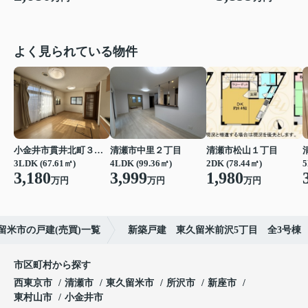
よく見られている物件
小金井市貫井北町３丁目
清瀬市中里２丁目
清瀬市松山１丁目
3LDK (67.61㎡)
4LDK (99.36㎡)
2DK (78.44㎡)
5
3,180
3,999
1,980
万円
万円
万円
留米市の戸建(売買)一覧
新築戸建 東久留米前沢5丁目 全3号棟
市区町村から探す
西東京市
清瀬市
東久留米市
所沢市
新座市
東村山市
小金井市