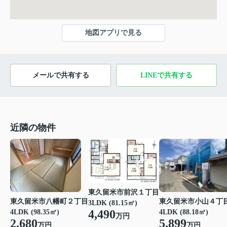
地図アプリで見る
メールで共有する
LINEで共有する
近隣の物件
東久留米市前沢１丁目
東久留米市八幡町２丁目
東久留米市小山４丁
3LDK (81.15㎡)
4,490
4LDK (98.35㎡)
4LDK (88.18㎡)
万円
2,680
5,899
万円
万円