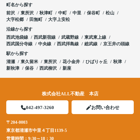
町名から探す
前沢
東所沢
秋津町
中町
中里
保谷町
松山
大字松郷
田無町
大字上安松
沿線から探す
西武池袋線
西武新宿線
武蔵野線
東武東上線
西武国分寺線
中央線
西武拝島線
総武線
京王井の頭線
駅から探す
清瀬
東久留米
東所沢
花小金井
ひばりヶ丘
秋津
新秋津
保谷
西武柳沢
新座
株式会社ALL不動産 本店
042-497-3260
お問い合わせ
〒204-0003
東京都清瀬市中里４丁目1139-5
営業時間：
9:30～18：30