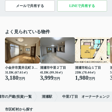
メールで共有する
LINEで共有する
よく見られている物件
小金井市貫井北町３丁目
清瀬市中里２丁目
清瀬市松山１丁目
3LDK (67.61㎡)
4LDK (99.36㎡)
2DK (78.44㎡)
5
3,180
3,999
1,980
万円
万円
万円
瀬市の戸建(投資)一覧
清瀬駅
中里3丁目 オーナーチェンジ
市区町村から探す