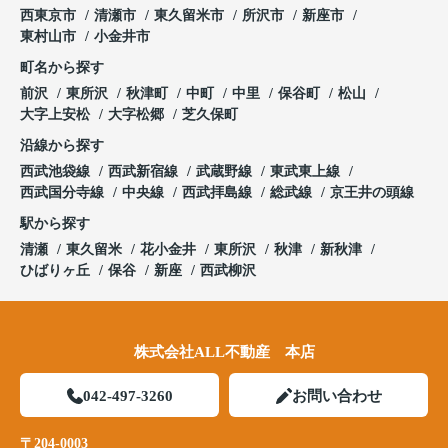
西東京市
清瀬市
東久留米市
所沢市
新座市
東村山市
小金井市
町名から探す
前沢
東所沢
秋津町
中町
中里
保谷町
松山
大字上安松
大字松郷
芝久保町
沿線から探す
西武池袋線
西武新宿線
武蔵野線
東武東上線
西武国分寺線
中央線
西武拝島線
総武線
京王井の頭線
駅から探す
清瀬
東久留米
花小金井
東所沢
秋津
新秋津
ひばりヶ丘
保谷
新座
西武柳沢
株式会社ALL不動産 本店
042-497-3260
お問い合わせ
〒204-0003