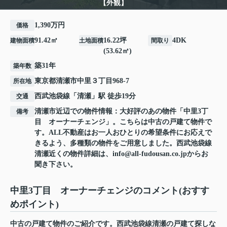
【外観】
1,390万円
価格
91.42㎡
16.22坪
4DK
建物面積
土地面積
間取り
(53.62㎡)
築31年
築年数
東京都
清瀬市
中里
３丁目968-7
所在地
西武池袋線
「
清瀬
」駅 徒歩19分
交通
清瀬市近辺での物件情報：大好評のあの物件「中里3丁
備考
目 オーナーチェンジ」。こちらは中古の戸建て物件で
す。ALL不動産はお一人おひとりの希望条件にお応えで
きるよう、多種類の物件をご用意しました。西武池袋線
清瀬近くの物件詳細は、info@all-fudousan.co.jpからお
聞き下さい。
中里3丁目 オーナーチェンジのコメント(おすす
めポイント)
中古の戸建て物件のご紹介です。西武池袋線清瀬の戸建て探しな