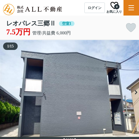
0
ログイン
お気に入り
レオパレス三郷Ⅱ
空室1
7.5万円
管理/共益費 6,000円
1
/
15