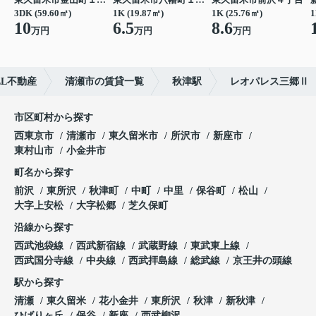
3DK (59.60㎡)
1K (19.87㎡)
1K (25.76㎡)
1
10
6.5
8.6
万円
万円
万円
L不動産
清瀬市の賃貸一覧
秋津駅
レオパレス三郷Ⅱ
市区町村から探す
西東京市
清瀬市
東久留米市
所沢市
新座市
東村山市
小金井市
町名から探す
前沢
東所沢
秋津町
中町
中里
保谷町
松山
大字上安松
大字松郷
芝久保町
沿線から探す
西武池袋線
西武新宿線
武蔵野線
東武東上線
西武国分寺線
中央線
西武拝島線
総武線
京王井の頭線
駅から探す
清瀬
東久留米
花小金井
東所沢
秋津
新秋津
ひばりヶ丘
保谷
新座
西武柳沢