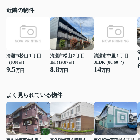
近隣の物件
清瀬市松山２丁目
清瀬市松山１丁目
清瀬市中里１丁目
1
1K (19.87㎡)
- (0.00㎡)
3LDK (80.68㎡)
8.8
9.5
14
万円
万円
万円
よく見られている物件
東久留米市金山町１丁目
東久留米市八幡町１丁目
東久留米市前沢４丁目