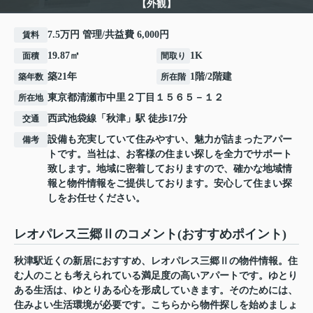
【外観】
7.5万円 管理/共益費 6,000円
賃料
19.87㎡
1K
面積
間取り
築21年
1階/2階建
築年数
所在階
東京都
清瀬市
中里
２丁目１５６５－１２
所在地
西武池袋線
「
秋津
」駅 徒歩17分
交通
設備も充実していて住みやすい、魅力が詰まったアパー
備考
トです。当社は、お客様の住まい探しを全力でサポート
致します。地域に密着しておりますので、確かな地域情
報と物件情報をご提供しております。安心して住まい探
しをお任せください。
レオパレス三郷Ⅱのコメント(おすすめポイント)
秋津駅近くの新居におすすめ、レオパレス三郷Ⅱの物件情報。住
む人のことも考えられている満足度の高いアパートです。ゆとり
ある生活は、ゆとりある心を形成していきます。そのためには、
住みよい生活環境が必要です。こちらから物件探しを始めましょ