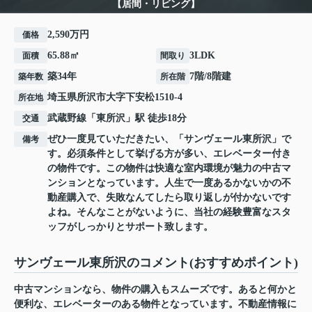
【居間・リビング】
2,590万円
価格
65.88㎡
3LDK
面積
間取り
築34年
7階/8階建
築年数
所在階
埼玉県
所沢市
大字下安松
1510-4
所在地
武蔵野線
「
東所沢
」駅 徒歩18分
交通
ぜひ一度見ていただきたい、「サンヴェール東所沢」で
備考
す。必須条件として挙げる方が多い、エレベーター付き
の物件です。この物件は快適な室内環境が魅力の中古マ
ンションとなっています。人生で一度あるかないかの不
動産購入で、失敗なんてしたら取り返しが付かないです
よね。そんなことがないように、当社の経験豊富なスタ
ッフがしっかりとサポート致します。
サンヴェール東所沢のコメント(おすすめポイント)
中古マンションなら、物件の購入もスムーズです。あると何かと
便利な、エレベーターのある物件となっています。不動産情報に