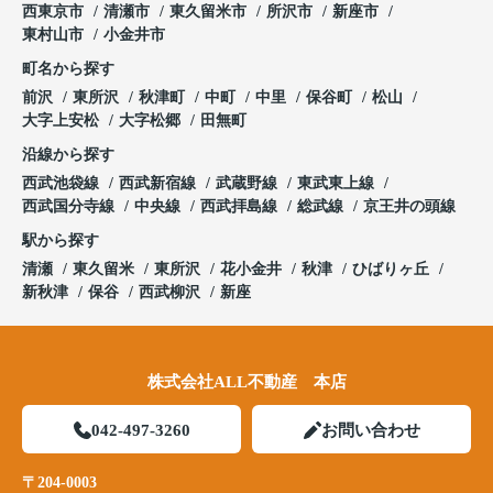
西東京市
清瀬市
東久留米市
所沢市
新座市
東村山市
小金井市
町名から探す
前沢
東所沢
秋津町
中町
中里
保谷町
松山
大字上安松
大字松郷
田無町
沿線から探す
西武池袋線
西武新宿線
武蔵野線
東武東上線
西武国分寺線
中央線
西武拝島線
総武線
京王井の頭線
駅から探す
清瀬
東久留米
東所沢
花小金井
秋津
ひばりヶ丘
新秋津
保谷
西武柳沢
新座
株式会社ALL不動産 本店
042-497-3260
お問い合わせ
〒204-0003