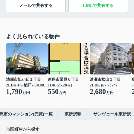
メールで共有する
LINEで共有する
よく見られている物件
清瀬市旭が丘１丁目
新座市栗原６丁目
清瀬市松山１丁目
2LDK＋S(納戸) (58.88㎡)
1DK (25.20㎡)
2LDK (67.73㎡)
3
1,790
550
2,680
万円
万円
万円
沢市のマンション(売買)一覧
東所沢駅
サンヴェール東所沢
市区町村から探す