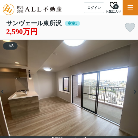
0
ログイン
お気に入り
サンヴェール東所沢
空室1
2,590万円
1
/
45