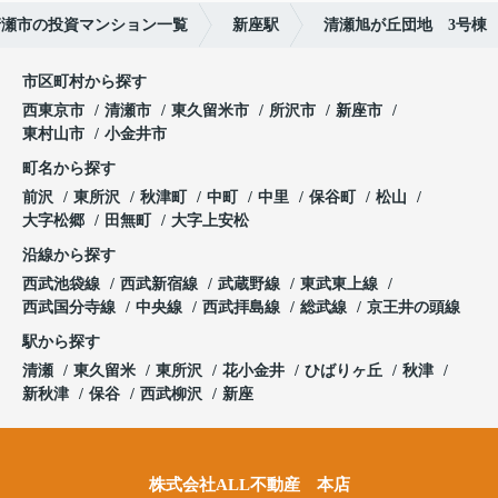
清瀬市の投資マンション一覧
新座駅
清瀬旭が丘団地 3号棟
市区町村から探す
西東京市
清瀬市
東久留米市
所沢市
新座市
東村山市
小金井市
町名から探す
前沢
東所沢
秋津町
中町
中里
保谷町
松山
大字松郷
田無町
大字上安松
沿線から探す
西武池袋線
西武新宿線
武蔵野線
東武東上線
西武国分寺線
中央線
西武拝島線
総武線
京王井の頭線
駅から探す
清瀬
東久留米
東所沢
花小金井
ひばりヶ丘
秋津
新秋津
保谷
西武柳沢
新座
株式会社ALL不動産 本店