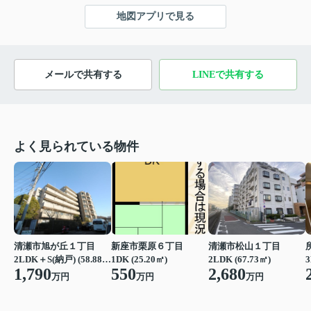
地図アプリで見る
メールで共有する
LINEで共有する
よく見られている物件
清瀬市旭が丘１丁目
新座市栗原６丁目
清瀬市松山１丁目
2LDK＋S(納戸) (58.88㎡)
1DK (25.20㎡)
2LDK (67.73㎡)
3
1,790
550
2,680
万円
万円
万円