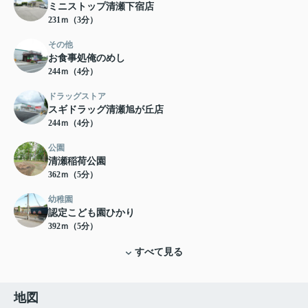
ミニストップ清瀬下宿店
231ｍ（3分）
その他
お食事処俺のめし
244ｍ（4分）
ドラッグストア
スギドラッグ清瀬旭が丘店
244ｍ（4分）
公園
清瀬稲荷公園
362ｍ（5分）
幼稚園
認定こども園ひかり
392ｍ（5分）
すべて見る
地図