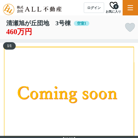
0
ログイン
お気に入り
清瀬旭が丘団地 3号棟
空室1
460万円
1
/
1