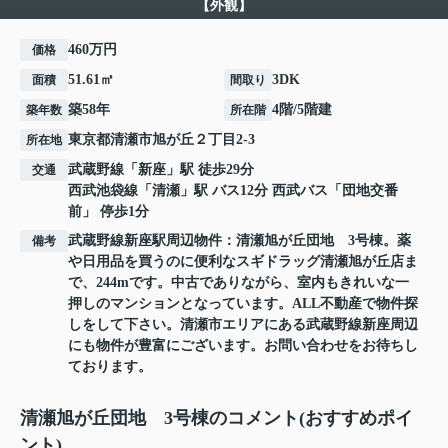
【外観】
460万円
価格
51.61㎡
3DK
面積
間取り
築58年
4階/5階建
築年数
所在階
東京都
清瀬市
旭が丘
２丁目2-3
所在地
武蔵野線
「
新座
」駅 徒歩29分
交通
西武池袋線
「
清瀬
」駅 バス12分 西武バス「団地交番
前」 停歩1分
武蔵野線新座駅周辺物件：清瀬旭が丘団地 3号棟。薬
備考
や日用品を買うのに便利なスギドラッグ清瀬旭が丘店ま
で、244mです。中古でありながら、室内もきれいな一
押しのマンションとなっています。ALL不動産で物件探
しをして下さい。清瀬市エリアにある武蔵野線新座周辺
にも物件が豊富にございます。お問い合わせをお待ちし
ております。
清瀬旭が丘団地 3号棟のコメント(おすすめポイ
ント)