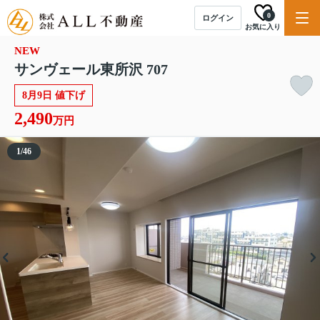
0
ログイン
お気に入り
NEW
サンヴェール東所沢 707
8月9日 値下げ
2,490
万円
1
/
46