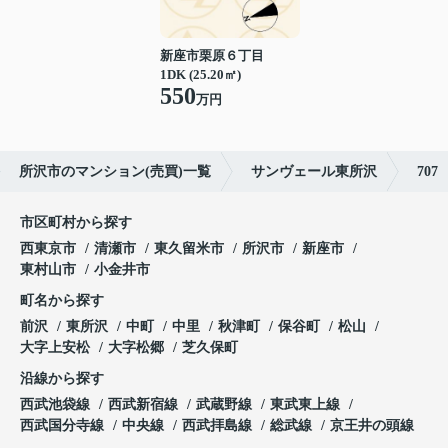
新座市栗原６丁目
1DK (25.20㎡)
550
万円
所沢市のマンション(売買)一覧
サンヴェール東所沢
707
市区町村から探す
西東京市
清瀬市
東久留米市
所沢市
新座市
東村山市
小金井市
町名から探す
前沢
東所沢
中町
中里
秋津町
保谷町
松山
大字上安松
大字松郷
芝久保町
沿線から探す
西武池袋線
西武新宿線
武蔵野線
東武東上線
西武国分寺線
中央線
西武拝島線
総武線
京王井の頭線