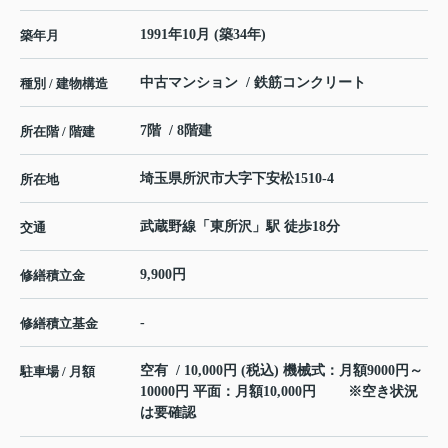
1991年10月 (築34年)
築年月
中古マンション / 鉄筋コンクリート
種別 / 建物構造
7階 / 8階建
所在階 / 階建
埼玉県
所沢市
大字下安松
1510-4
所在地
武蔵野線
「
東所沢
」駅 徒歩18分
交通
9,900円
修繕積立金
-
修繕積立基金
空有 / 10,000円 (税込) 機械式：月額9000円～
駐車場 / 月額
10000円 平面：月額10,000円 ※空き状況
は要確認