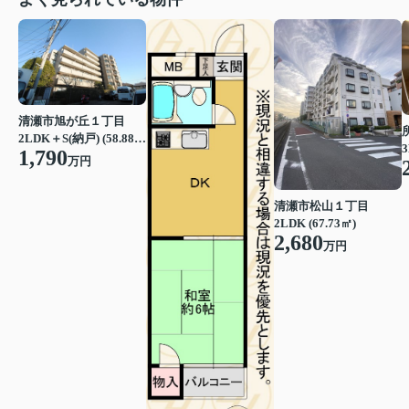
清瀬市旭が丘１丁目
2LDK＋S(納戸) (58.88㎡)
3
1,790
万円
清瀬市松山１丁目
2LDK (67.73㎡)
2,680
万円