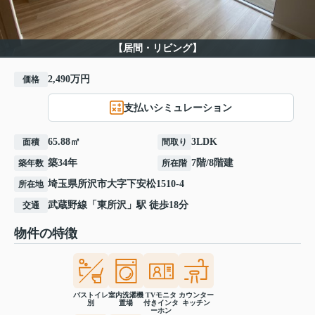
【居間・リビング】
2,490万円
価格
支払いシミュレーション
65.88㎡
3LDK
面積
間取り
築34年
7階/8階建
築年数
所在階
埼玉県
所沢市
大字下安松
1510-4
所在地
武蔵野線
「
東所沢
」駅 徒歩18分
交通
物件の特徴
バストイレ
室内洗濯機
TVモニタ
カウンター
別
置場
付きインタ
キッチン
ーホン