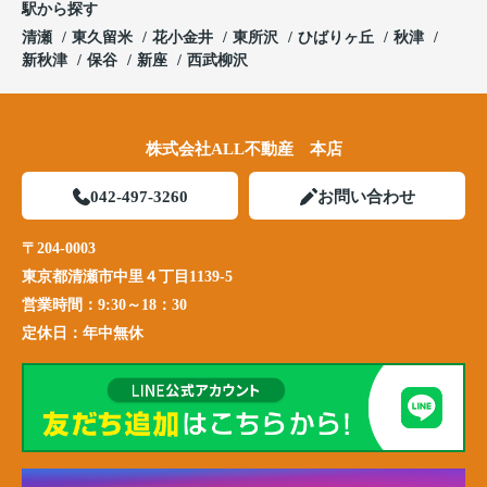
駅から探す
清瀬
東久留米
花小金井
東所沢
ひばりヶ丘
秋津
新秋津
保谷
新座
西武柳沢
株式会社ALL不動産 本店
042-497-3260
お問い合わせ
〒204-0003
東京都清瀬市中里４丁目1139-5
営業時間：
9:30～18：30
定休日：
年中無休