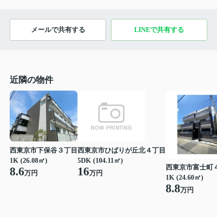
メールで共有する
LINEで共有する
近隣の物件
西東京市下保谷３丁目
西東京市ひばりが丘北４丁目
1K (26.08㎡)
5DK (104.11㎡)
西東京市富士町
8.6
16
万円
万円
1K (24.60㎡)
8.8
万円