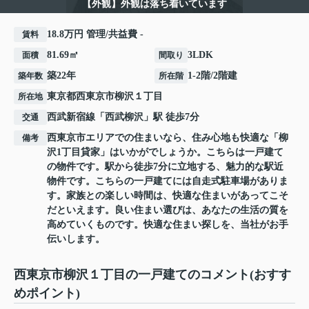
【外観】外観は落ち着いています
18.8万円 管理/共益費 -
賃料
81.69㎡
3LDK
面積
間取り
築22年
1-2階/2階建
築年数
所在階
東京都
西東京市
柳沢
１丁目
所在地
西武新宿線
「
西武柳沢
」駅 徒歩7分
交通
西東京市エリアでの住まいなら、住み心地も快適な「柳
備考
沢1丁目貸家」はいかがでしょうか。こちらは一戸建て
の物件です。駅から徒歩7分に立地する、魅力的な駅近
物件です。こちらの一戸建てには自走式駐車場がありま
す。家族との楽しい時間は、快適な住まいがあってこそ
だといえます。良い住まい選びは、あなたの生活の質を
高めていくものです。快適な住まい探しを、当社がお手
伝いします。
西東京市柳沢１丁目の一戸建てのコメント(おすす
めポイント)