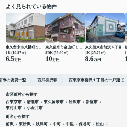
よく見られている物件
東久留米市八幡町１丁目
東久留米市金山町１丁目
東久留米市前沢４丁目
1K (19.87㎡)
3DK (59.60㎡)
1K (25.76㎡)
1
6.5
10
8.6
万円
万円
万円
京市の賃貸一覧
西武柳沢駅
西東京市柳沢１丁目の一戸建て
市区町村から探す
西東京市
清瀬市
東久留米市
所沢市
新座市
東村山市
小金井市
町名から探す
前沢
東所沢
秋津町
中町
中里
保谷町
松山