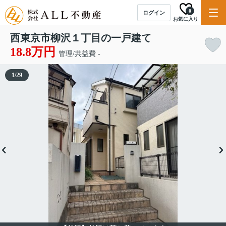
0
ログイン
お気に入り
西東京市柳沢１丁目の一戸建て
18.8万円
管理/共益費 -
1
/
29