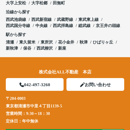
大字上安松
大字松郷
田無町
沿線から探す
西武池袋線
西武新宿線
武蔵野線
東武東上線
西武国分寺線
中央線
西武拝島線
総武線
京王井の頭線
駅から探す
清瀬
東久留米
東所沢
花小金井
秋津
ひばりヶ丘
新秋津
保谷
西武柳沢
新座
株式会社ALL不動産 本店
042-497-3260
お問い合わせ
〒204-0003
東京都清瀬市中里４丁目1139-5
営業時間：
9:30～18：30
定休日：
年中無休