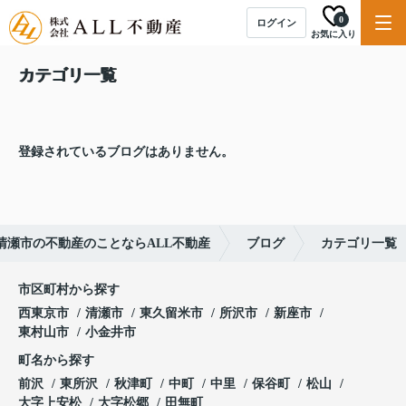
0
ログイン
お気に入り
カテゴリ一覧
登録されているブログはありません。
清瀬市の不動産のことならALL不動産
ブログ
カテゴリ一覧
市区町村から探す
西東京市
清瀬市
東久留米市
所沢市
新座市
東村山市
小金井市
町名から探す
前沢
東所沢
秋津町
中町
中里
保谷町
松山
大字上安松
大字松郷
田無町