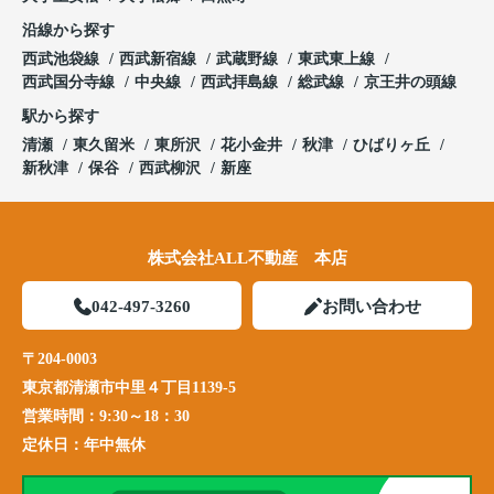
沿線から探す
西武池袋線
西武新宿線
武蔵野線
東武東上線
西武国分寺線
中央線
西武拝島線
総武線
京王井の頭線
駅から探す
清瀬
東久留米
東所沢
花小金井
秋津
ひばりヶ丘
新秋津
保谷
西武柳沢
新座
株式会社ALL不動産 本店
042-497-3260
お問い合わせ
〒204-0003
東京都清瀬市中里４丁目1139-5
営業時間：
9:30～18：30
定休日：
年中無休