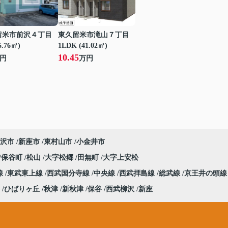
留米市前沢４丁目
東久留米市滝山７丁目
5.76㎡)
1LDK (41.02㎡)
10.45
円
万円
沢市
新座市
東村山市
小金井市
保谷町
松山
大字松郷
田無町
大字上安松
線
東武東上線
西武国分寺線
中央線
西武拝島線
総武線
京王井の頭線
ひばりヶ丘
秋津
新秋津
保谷
西武柳沢
新座