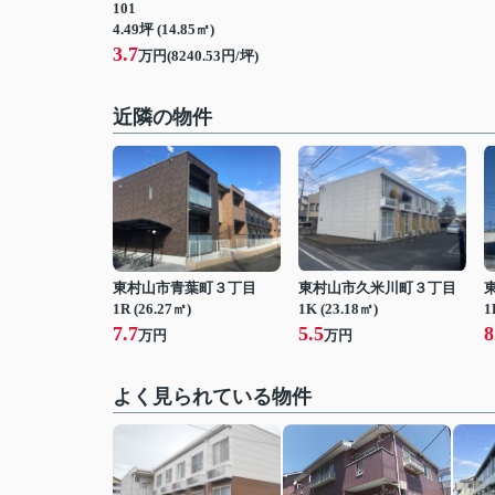
101
4.49坪 (14.85㎡)
3.7
万円(8240.53円/坪)
近隣の物件
東村山市青葉町３丁目
東村山市久米川町３丁目
1R (26.27㎡)
1K (23.18㎡)
1
7.7
5.5
8
万円
万円
よく見られている物件