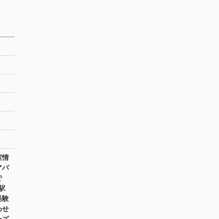
室情
アパ
で
駅
経験
わせ