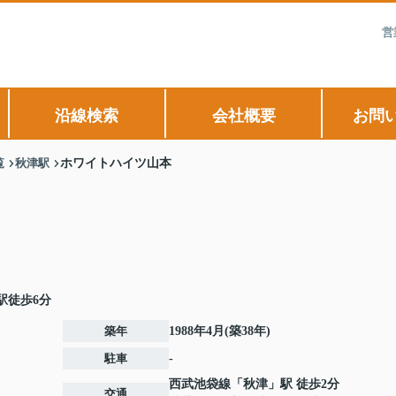
営
沿線検索
会社概要
お問
覧
秋津駅
ホワイトハイツ山本
駅徒歩6分
築年
1988年4月(築38年)
駐車
-
西武池袋線
「
秋津
」駅 徒歩2分
交通