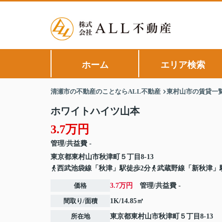
ホーム
エリア検索
清瀬市の不動産のことならALL不動産
東村山市の賃貸一
ホワイトハイツ山本
3.7万円
管理/共益費 -
東京都
東村山市
秋津町
５丁目8-13
西武池袋線「秋津」駅徒歩2分
武蔵野線「新秋津」
価格
3.7万円
管理/共益費
-
間取り/面積
1K/14.85㎡
所在地
東京都
東村山市
秋津町
５丁目8-13