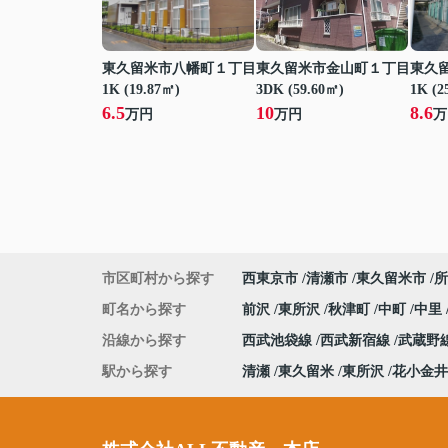
東久留米市八幡町１丁目
東久留米市金山町１丁目
東久
1K (19.87㎡)
3DK (59.60㎡)
1K (2
6.5
10
8.6
万円
万円
万
市区町村から探す
西東京市
清瀬市
東久留米市
所
町名から探す
前沢
東所沢
秋津町
中町
中里
沿線から探す
西武池袋線
西武新宿線
武蔵野
駅から探す
清瀬
東久留米
東所沢
花小金井