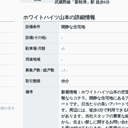
武蔵野線
「
新秋津
」駅 徒歩6分
ホワイトハイツ山本の詳細情報
設備条件
閑静な住宅地
設備(その他)
-
駐車場/月額
-/-
用途地域
-
募集戸数 / 総戸数
- / -
取引態様
仲介
備考
新着情報：ホワイトハイツ山本の空
報ならコチラ。閑静な住宅地にある
ートです。日当たりの良いアパート
情報の見方
す。周辺には、徒歩2分で利用できる
があります。当社スタッフの豊富な
から、住まい探しに関するお問い合