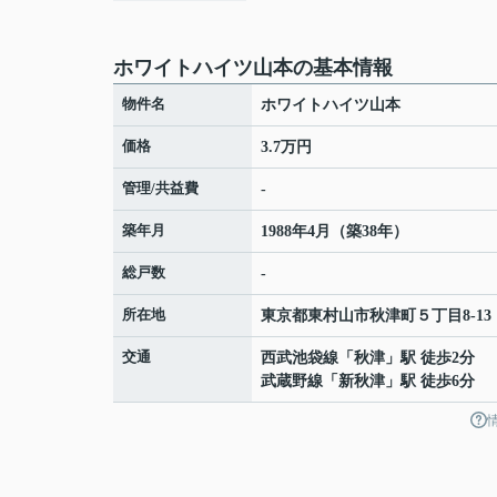
ホワイトハイツ山本の基本情報
物件名
ホワイトハイツ山本
価格
3.7万円
管理/共益費
-
築年月
1988年4月（築38年）
総戸数
-
所在地
東京都
東村山市
秋津町
５丁目8-13
交通
西武池袋線
「
秋津
」駅 徒歩2分
武蔵野線
「
新秋津
」駅 徒歩6分