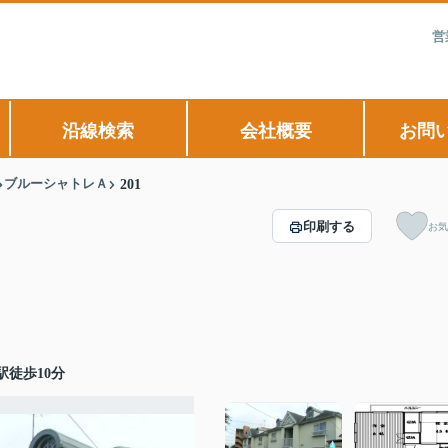
営
沿線検索
会社概要
お問
ブルーシャトレＡ
201
印刷する
お気
徒歩10分