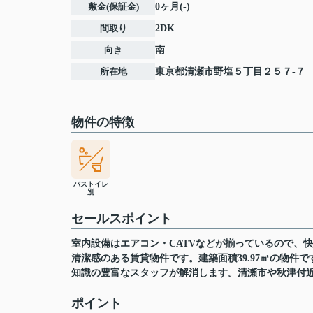
敷金(保証金)
0ヶ月(-)
間取り
2DK
向き
南
所在地
東京都
清瀬市
野塩
５丁目２５７-７
物件の特徴
バストイレ
別
セールスポイント
室内設備はエアコン・CATVなどが揃っているので、
清潔感のある賃貸物件です。建築面積39.97㎡の物
知識の豊富なスタッフが解消します。清瀬市や秋津付
ポイント