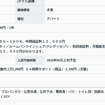
(テラス)面積
建物構造
木造
種別
アパート
円 / 2年
５０～１００％、年間保証料１２，０００円
ティ／ルームバンクインシュア/クレディセゾン：初回保証料：月額総
１２，０００円がかかります。
入居可能時期
2026年09月上旬予定
換代:2万2,000円 ２４時間サポート（税込）:1,100円（月額）
 プロパンガス / 公営水道 / 公共下水 / 電気有 / バス・トイレ別 / 洗面台 
 CATV