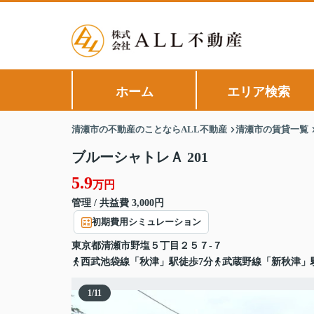
ホーム
エリア検索
清瀬市の不動産のことならALL不動産
清瀬市の賃貸一覧
ブルーシャトレＡ 201
5.9
万円
管理 / 共益費 3,000円
初期費用シミュレーション
東京都
清瀬市
野塩
５丁目２５７-７
西武池袋線「秋津」駅徒歩7分
武蔵野線「新秋津」駅
1
/
11