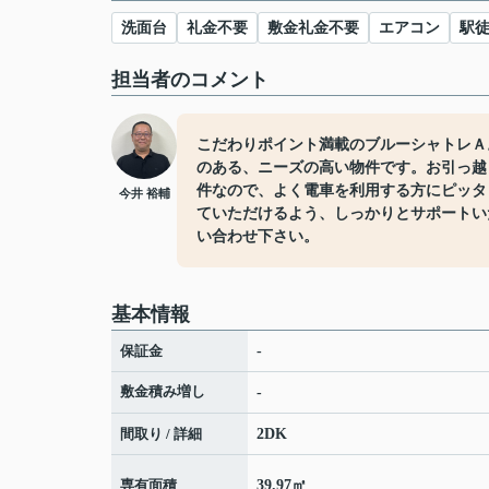
洗面台
礼金不要
敷金礼金不要
エアコン
駅徒
担当者のコメント
こだわりポイント満載のブルーシャトレＡ
のある、ニーズの高い物件です。お引っ越
件なので、よく電車を利用する方にピッタ
今井 裕輔
ていただけるよう、しっかりとサポートい
い合わせ下さい。
基本情報
保証金
-
敷金積み増し
-
間取り / 詳細
2DK
専有面積
39.97㎡