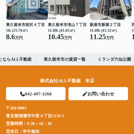
東久留米市前沢４丁目
東久留米市滝山７丁目
新座市新堀２丁目
1K (25.76㎡)
1LDK (41.02㎡)
1LDK (41.32㎡)
3
8.6
10.45
11.25
万円
万円
万円
とならALL不動産
東久留米市の賃貸一覧
ミランダ六仙公園
株式会社ALL不動産 本店
042-497-3260
お問い合わせ
〒204-0003
東京都清瀬市中里４丁目1139-5
営業時間：
9:30～18：30
定休日：
年中無休