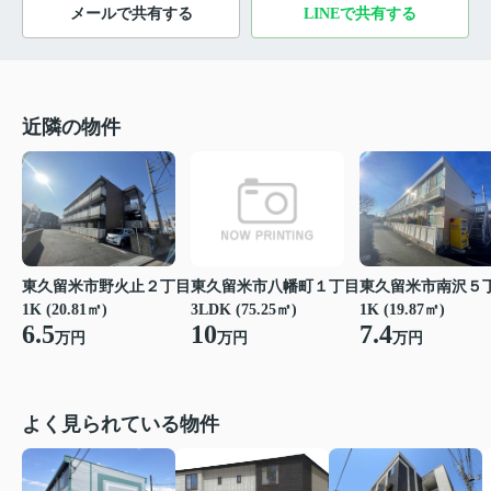
メールで共有する
LINEで共有する
近隣の物件
東久留米市野火止２丁目
東久留米市八幡町１丁目
東久留米市南沢５
1K (20.81㎡)
3LDK (75.25㎡)
1K (19.87㎡)
6.5
10
7.4
万円
万円
万円
よく見られている物件