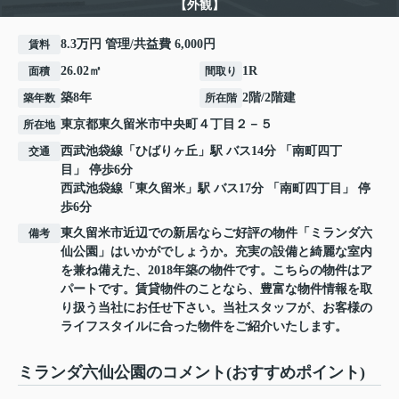
【外観】
8.3万円 管理/共益費 6,000円
賃料
26.02㎡
1R
面積
間取り
築8年
2階/2階建
築年数
所在階
東京都
東久留米市
中央町
４丁目２－５
所在地
西武池袋線
「
ひばりヶ丘
」駅 バス14分 「南町四丁
交通
目」 停歩6分
西武池袋線
「
東久留米
」駅 バス17分 「南町四丁目」 停
歩6分
東久留米市近辺での新居ならご好評の物件「ミランダ六
備考
仙公園」はいかがでしょうか。充実の設備と綺麗な室内
を兼ね備えた、2018年築の物件です。こちらの物件はア
パートです。賃貸物件のことなら、豊富な物件情報を取
り扱う当社にお任せ下さい。当社スタッフが、お客様の
ライフスタイルに合った物件をご紹介いたします。
ミランダ六仙公園のコメント(おすすめポイント)