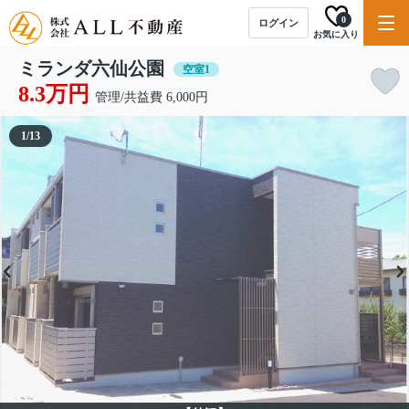
0
ログイン
お気に入り
ミランダ六仙公園
空室1
8.3万円
管理/共益費 6,000円
1
/
13