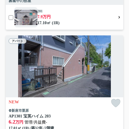
募集中の部屋
201
7.9万円
17.10㎡ (1R)
アパート
NEW
新座市栗原
AP1301 宝英ハイム 203
6.2
万円
管理/共益費-
17.01㎡ (1R) /築32年 /2階建