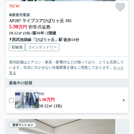
NEW
新座市栗原
AP287 ライブコアひばりヶ丘 102
5.98
万円
管理/共益費-
10.12㎡ (1R) /築36年 /2階建
西武池袋線「ひばりヶ丘」駅 徒歩14分
駐輪場
コインランドリー
室内設備はエアコン・家具・家電付などが揃っており、とても充実して
います。生活に欠かせない冷蔵庫置き場もご用意しております...
もっと
見る
募集中の部屋
102
5.98万円
10.12㎡ (1R)
賃貸マンション