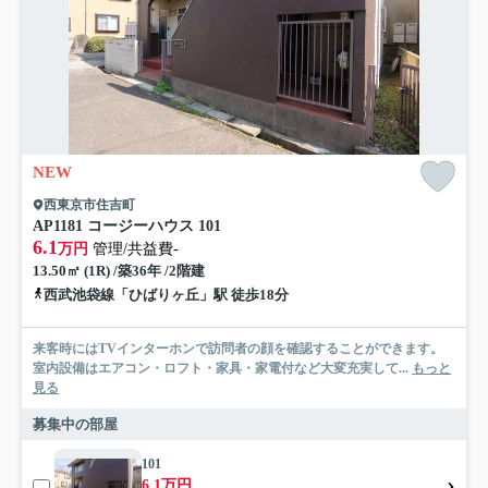
NEW
西東京市住吉町
AP1181 コージーハウス 101
6.1
万円
管理/共益費-
13.50㎡ (1R) /築36年 /2階建
西武池袋線「ひばりヶ丘」駅 徒歩18分
来客時にはTVインターホンで訪問者の顔を確認することができます。
室内設備はエアコン・ロフト・家具・家電付など大変充実して...
もっと
見る
募集中の部屋
101
6.1万円