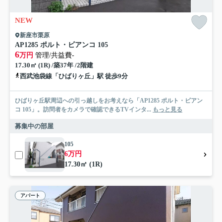
NEW
新座市栗原
AP1285 ポルト・ビアンコ 105
6
万円
管理/共益費-
17.30㎡ (1R) /築37年 /2階建
西武池袋線「ひばりヶ丘」駅 徒歩9分
ひばりヶ丘駅周辺への引っ越しをお考えなら「AP1285 ポルト・ビアン
コ 105」。訪問者をカメラで確認できるTVインタ...
もっと見る
募集中の部屋
105
6万円
17.30㎡ (1R)
アパート