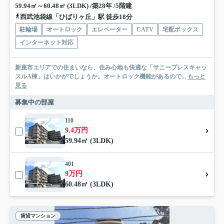
59.94㎡～60.48㎡ (3LDK) /築28年 /5階建
西武池袋線「ひばりヶ丘」駅 徒歩18分
駐輪場
オートロック
エレベーター
CATV
宅配ボックス
インターネット対応
新座市エリアでの住まいなら、住み心地も快適な「サニープレスキャッ
スルA棟」はいかがでしょうか。オートロック機能があるので...
もっと
見る
募集中の部屋
110
9.4万円
59.94㎡ (3LDK)
401
9万円
60.48㎡ (3LDK)
賃貸マンション