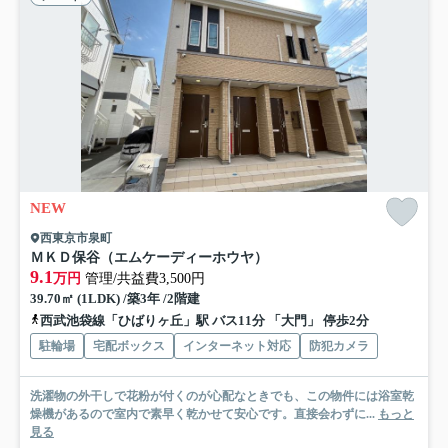
NEW
西東京市泉町
ＭＫＤ保谷（エムケーディーホウヤ）
9.1
万円
管理/共益費3,500円
39.70㎡ (1LDK) /築3年 /2階建
西武池袋線「ひばりヶ丘」駅 バス11分 「大門」 停歩2分
駐輪場
宅配ボックス
インターネット対応
防犯カメラ
洗濯物の外干しで花粉が付くのが心配なときでも、この物件には浴室乾
燥機があるので室内で素早く乾かせて安心です。直接会わずに...
もっと
見る