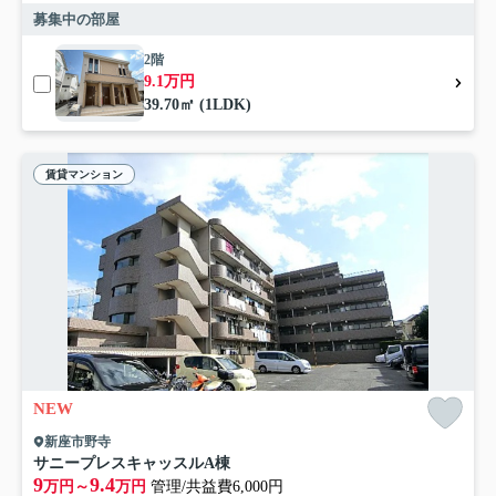
募集中の部屋
2階
9.1万円
39.70㎡ (1LDK)
賃貸マンション
NEW
新座市野寺
サニープレスキャッスルA棟
9
9.4
万円～
万円
管理/共益費6,000円