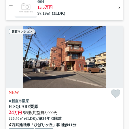
0001
15.5万円
97.19㎡ (3LDK)
賃貸マンション
NEW
新座市栗原
H-SQUARE栗原
24
万円
管理/共益費5,000円
220.40㎡ (6LDK) /築34年 /3階建
西武池袋線「ひばりヶ丘」駅 徒歩11分