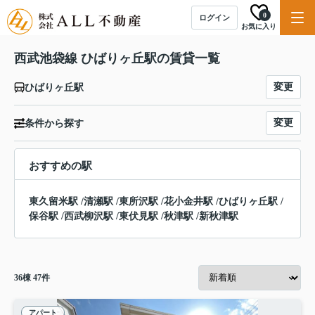
0
ログイン
お気に入り
西武池袋線 ひばりヶ丘駅の賃貸一覧
変更
ひばりヶ丘駅
変更
条件から探す
おすすめの駅
東久留米駅
/
清瀬駅
/
東所沢駅
/
花小金井駅
/
ひばりヶ丘駅
/
保谷駅
/
西武柳沢駅
/
東伏見駅
/
秋津駅
/
新秋津駅
36
棟
47
件
アパート