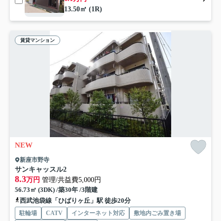
13.50㎡ (1R)
賃貸マンション
NEW
新座市野寺
サンキャッスル2
8.3
万円
管理/共益費5,000円
56.73㎡ (3DK) /築30年 /3階建
西武池袋線「ひばりヶ丘」駅 徒歩20分
駐輪場
CATV
インターネット対応
敷地内ごみ置き場