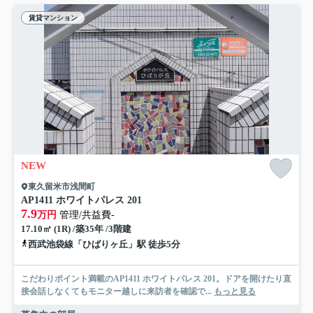
賃貸マンション
NEW
東久留米市浅間町
AP1411 ホワイトパレス 201
7.9
万円
管理/共益費-
17.10㎡ (1R) /築35年 /3階建
西武池袋線「ひばりヶ丘」駅 徒歩5分
こだわりポイント満載のAP1411 ホワイトパレス 201。ドアを開けたり直
接会話しなくてもモニター越しに来訪者を確認で...
もっと見る