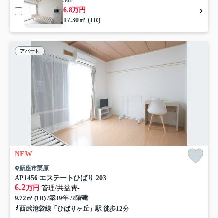
302
6.8万円
17.30㎡ (1R)
アパート
NEW
新座市栗原
AP1456 エステートひばり 203
6.2
万円
管理/共益費-
9.72㎡ (1R) /築39年 /2階建
西武池袋線「ひばりヶ丘」駅 徒歩12分