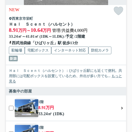
NEW
西東京市栄町
Ｈａｌ Ｓｃｅｎｔ（ハルセント）
8.91
10.64
万円～
万円
管理/共益費4,000円
33.24㎡～41.01㎡ (1DK～1LDK) /予定 /2階建
西武池袋線「ひばりヶ丘」駅 徒歩13分
駐輪場
宅配ボックス
インターネット対応
防犯カメラ
新築
Ｈａｌ Ｓｃｅｎｔ（ハルセント）：ひばりヶ丘駅にも近くて便利。共
用部には宅配ボックスを設置しているため、外出が多い方でも...
もっと
見る
募集中の部屋
1階
8.91万円
33.24㎡ (1DK)
1階