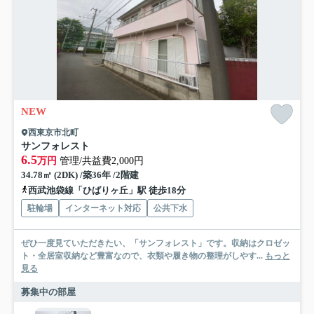
NEW
西東京市北町
サンフォレスト
6.5
万円
管理/共益費2,000円
34.78㎡ (2DK) /築36年 /2階建
西武池袋線「ひばりヶ丘」駅 徒歩18分
駐輪場
インターネット対応
公共下水
ぜひ一度見ていただきたい、「サンフォレスト」です。収納はクロゼッ
ト・全居室収納など豊富なので、衣類や履き物の整理がしやす...
もっと
見る
募集中の部屋