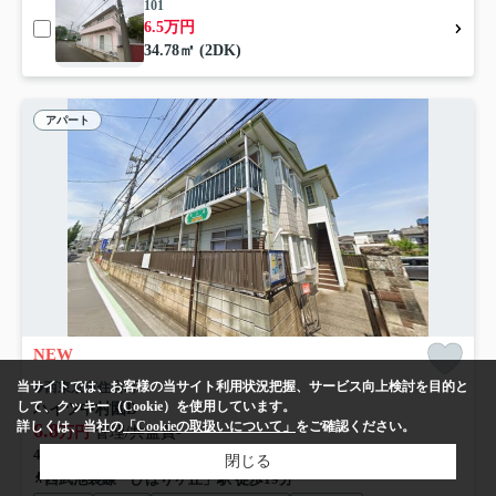
101
6.5万円
34.78㎡ (2DK)
アパート
NEW
当サイトでは、お客様の当サイト利用状況把握、サービス向上検討を目的と
西東京市住吉町
して、クッキー（Cookie）を使用しています。
ハイツ中村園B
詳しくは、当社の
「Cookieの取扱いについて」
をご確認ください。
6.8
万円
管理/共益費-
45.00㎡ (3K) /築39年 /2階建
閉じる
西武池袋線「ひばりヶ丘」駅 徒歩19分