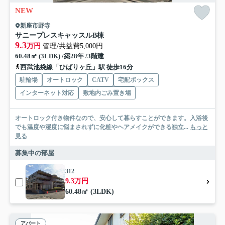
NEW
新座市野寺
サニープレスキャッスルB棟
9.3
万円
管理/共益費5,000円
60.48㎡ (3LDK) /築28年 /3階建
西武池袋線「ひばりヶ丘」駅 徒歩16分
駐輪場
オートロック
CATV
宅配ボックス
インターネット対応
敷地内ごみ置き場
オートロック付き物件なので、安心して暮らすことができます。入浴後
でも温度や湿度に悩まされずに化粧やヘアメイクができる独立...
もっと
見る
募集中の部屋
312
9.3万円
60.48㎡ (3LDK)
アパート