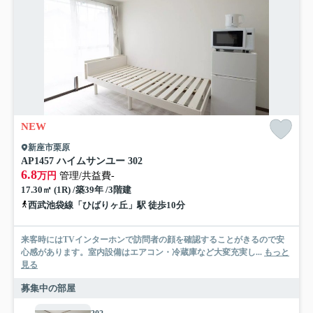
NEW
新座市栗原
AP1457 ハイムサンユー 302
6.8
万円
管理/共益費-
17.30㎡ (1R) /築39年 /3階建
西武池袋線「ひばりヶ丘」駅 徒歩10分
来客時にはTVインターホンで訪問者の顔を確認することがきるので安
心感があります。室内設備はエアコン・冷蔵庫など大変充実し...
もっと
見る
募集中の部屋