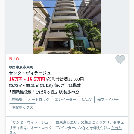
NEW
西東京市東町
サンタ・ヴィラージュ
16
16.5
万円～
万円
管理/共益費15,000円
85.75㎡～88.11㎡ (3LDK) /築27年 /11階建
西武池袋線「ひばりヶ丘」駅 徒歩29分
駐輪場
オートロック
エレベーター
CATV
光ファイバー
宅配ボックス
「サンタ・ヴィラージュ」：西東京市エリアの新居にピッタリ。セキュ
リティ面は、オートロック・TVインターホンなどを備え付け...
もっと
見る