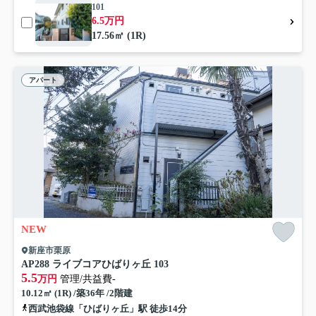
101
6.5万円
17.56㎡ (1R)
アパート
NEW
新座市栗原
AP288 ライブコアひばりヶ丘 103
5.5
万円
管理/共益費-
10.12㎡ (1R) /築36年 /2階建
西武池袋線「ひばりヶ丘」駅 徒歩14分