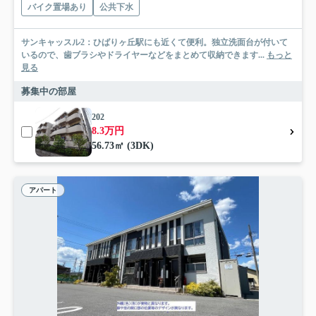
バイク置場あり
公共下水
サンキャッスル2：ひばりヶ丘駅にも近くて便利。独立洗面台が付いて
いるので、歯ブラシやドライヤーなどをまとめて収納できます...
もっと
見る
募集中の部屋
202
8.3万円
56.73㎡ (3DK)
アパート