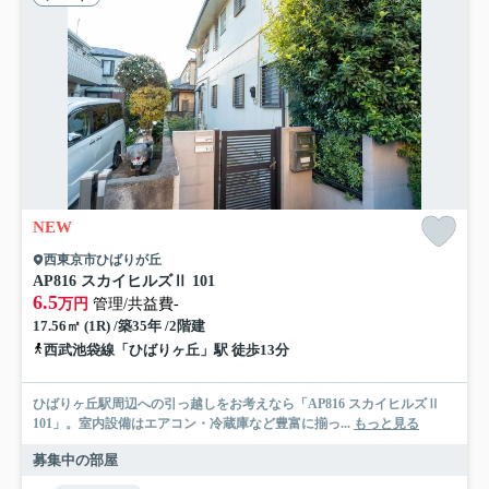
NEW
西東京市ひばりが丘
AP816 スカイヒルズⅡ 101
6.5
万円
管理/共益費-
17.56㎡ (1R) /築35年 /2階建
西武池袋線「ひばりヶ丘」駅 徒歩13分
ひばりヶ丘駅周辺への引っ越しをお考えなら「AP816 スカイヒルズⅡ
101」。室内設備はエアコン・冷蔵庫など豊富に揃っ...
もっと見る
募集中の部屋