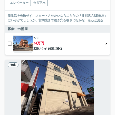
エレベーター
公共下水
新生活を失敗せず、スタートさせたいならこちらの「H-SQUARE栗原」
はいかがでしょうか。玄関先まで覗き穴を覗きに行かな...
もっと見る
募集中の部屋
2-3F
24万円
220.40㎡ (6SLDK)
倉庫