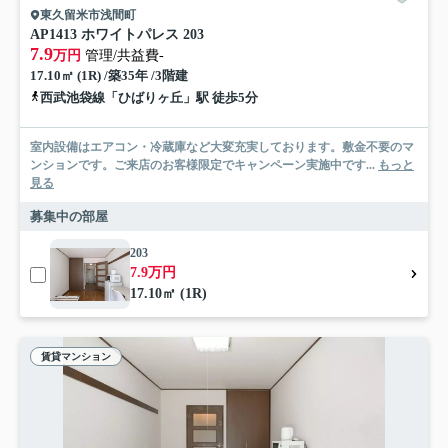
東久留米市浅間町
AP1413 ホワイトパレス 203
7.9
万円
管理/共益費-
17.10㎡ (1R) /築35年 /3階建
西武池袋線「ひばりヶ丘」駅 徒歩5分
室内設備はエアコン・冷蔵庫など大変充実しております。敷金不要のマ
ンションです。ご来店のお客様限定でキャンペーン実施中です...
もっと
見る
募集中の部屋
203
7.9万円
17.10㎡ (1R)
賃貸マンション