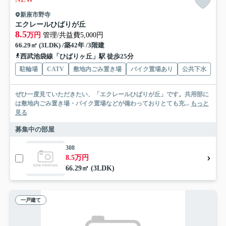
新座市野寺
エクレールひばりが丘
8.5
万円
管理/共益費5,000円
66.29㎡ (3LDK) /築42年 /3階建
西武池袋線「ひばりヶ丘」駅 徒歩25分
駐輪場
CATV
敷地内ごみ置き場
バイク置場あり
公共下水
ぜひ一度見ていただきたい、「エクレールひばりが丘」です。共用部に
は敷地内ごみ置き場・バイク置場などが備わっておりとても充...
もっと
見る
募集中の部屋
308
8.5万円
66.29㎡ (3LDK)
一戸建て