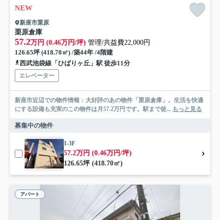
NEW
新座市栗原
栗原倉庫
57.2
万円 (0.46万円/坪)
管理/共益費22,000円
126.65坪 (418.70㎡) /築44年 /4階建
西武池袋線「ひばりヶ丘」駅 徒歩11分
エレベーター
新座市近辺での物件情報：大好評のあの物件「栗原倉庫」。生活を快適
にする設備も充実のこの物件は月57.2万円です。駅まで徒...
もっと見る
募集中の物件
1-3F
57.2万円 (0.46万円/坪)
126.65坪 (418.70㎡)
アパート