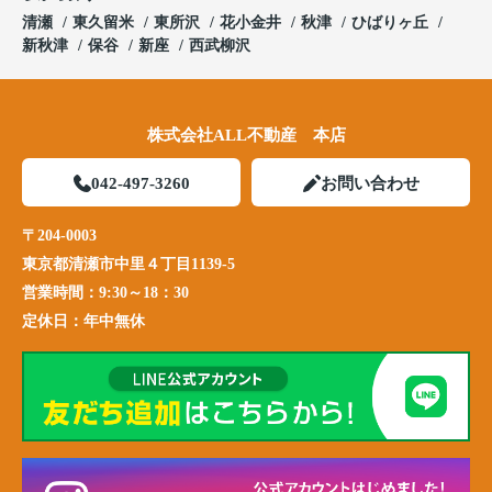
清瀬
東久留米
東所沢
花小金井
秋津
ひばりヶ丘
新秋津
保谷
新座
西武柳沢
株式会社ALL不動産 本店
042-497-3260
お問い合わせ
〒204-0003
東京都清瀬市中里４丁目1139-5
営業時間：
9:30～18：30
定休日：
年中無休