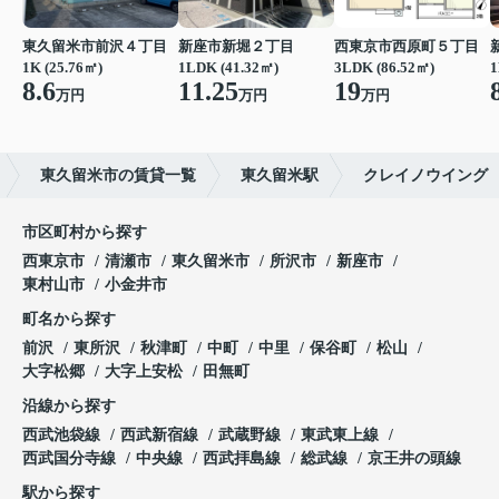
東久留米市前沢４丁目
新座市新堀２丁目
西東京市西原町５丁目
1K (25.76㎡)
1LDK (41.32㎡)
3LDK (86.52㎡)
1
8.6
11.25
19
万円
万円
万円
東久留米市の賃貸一覧
東久留米駅
クレイノウイング
市区町村から探す
西東京市
清瀬市
東久留米市
所沢市
新座市
東村山市
小金井市
町名から探す
前沢
東所沢
秋津町
中町
中里
保谷町
松山
大字松郷
大字上安松
田無町
沿線から探す
西武池袋線
西武新宿線
武蔵野線
東武東上線
西武国分寺線
中央線
西武拝島線
総武線
京王井の頭線
駅から探す