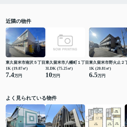
近隣の物件
東久留米市南沢５丁目
東久留米市八幡町１丁目
東久留米市野火止２
1K (19.87㎡)
3LDK (75.25㎡)
1K (20.81㎡)
7.4
10
6.5
万円
万円
万円
よく見られている物件