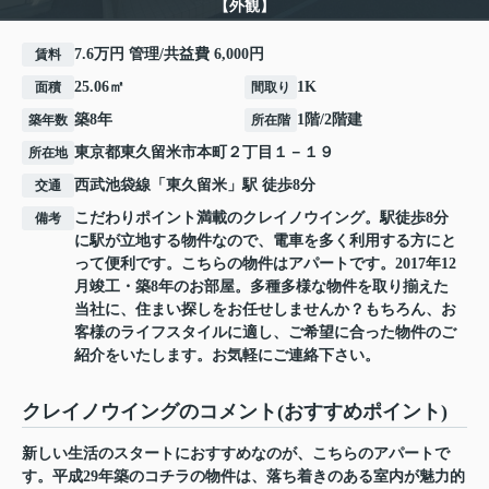
【外観】
7.6万円 管理/共益費 6,000円
賃料
25.06㎡
1K
面積
間取り
築8年
1階/2階建
築年数
所在階
東京都
東久留米市
本町
２丁目１－１９
所在地
西武池袋線
「
東久留米
」駅 徒歩8分
交通
こだわりポイント満載のクレイノウイング。駅徒歩8分
備考
に駅が立地する物件なので、電車を多く利用する方にと
って便利です。こちらの物件はアパートです。2017年12
月竣工・築8年のお部屋。多種多様な物件を取り揃えた
当社に、住まい探しをお任せしませんか？もちろん、お
客様のライフスタイルに適し、ご希望に合った物件のご
紹介をいたします。お気軽にご連絡下さい。
クレイノウイングのコメント(おすすめポイント)
新しい生活のスタートにおすすめなのが、こちらのアパートで
す。平成29年築のコチラの物件は、落ち着きのある室内が魅力的