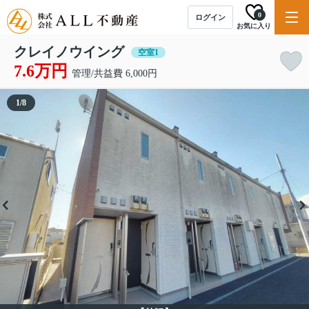
0
ログイン
お気に入り
クレイノウイング
空室1
7.6万円
管理/共益費 6,000円
1
/
8