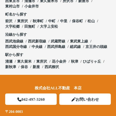
西東京市
清瀬市
東久留米市
所沢市
新座市
東村山市
小金井市
町名から探す
前沢
東所沢
秋津町
中町
中里
保谷町
松山
大字松郷
田無町
大字上安松
沿線から探す
西武池袋線
西武新宿線
武蔵野線
東武東上線
西武国分寺線
中央線
西武拝島線
総武線
京王井の頭線
駅から探す
清瀬
東久留米
東所沢
花小金井
秋津
ひばりヶ丘
新秋津
保谷
新座
西武柳沢
株式会社ALL不動産 本店
042-497-3260
お問い合わせ
〒204-0003