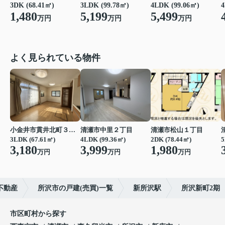
3DK (68.41㎡)
3LDK (99.78㎡)
4LDK (99.06㎡)
4
1,480
5,199
5,499
万円
万円
万円
よく見られている物件
小金井市貫井北町３丁目
清瀬市中里２丁目
清瀬市松山１丁目
3LDK (67.61㎡)
4LDK (99.36㎡)
2DK (78.44㎡)
5
3,180
3,999
1,980
万円
万円
万円
不動産
所沢市の戸建(売買)一覧
新所沢駅
所沢新町2期
市区町村から探す