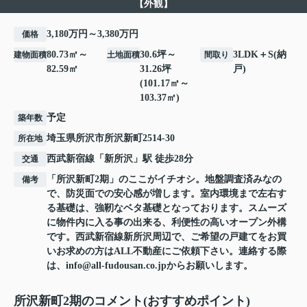
【外観】
3,180万円～3,380万円
価格
80.73㎡～
30.6坪～
3LDK＋S(納
建物面積
土地面積
間取り
82.59㎡
31.26坪
戸)
(101.17㎡～
103.37㎡)
予定
築年数
埼玉県
所沢市
所沢新町
2514-30
所在地
西武新宿線
「
新所沢
」駅 徒歩28分
交通
「所沢新町2期」のここがイチオシ。地盤調査済みなの
備考
で、防災面での安心感が増します。室内環境まで左右す
る基礎は、強靭なベタ基礎となっております。スムーズ
に物件内に入る事の出来る、利便性の高いオープン外構
です。西武新宿線新所沢周辺で、ご希望の戸建てをお買
いお求めの方はALL不動産にご依頼下さい。連絡する際
は、info@all-fudousan.co.jpからお願いします。
所沢新町2期のコメント(おすすめポイント)