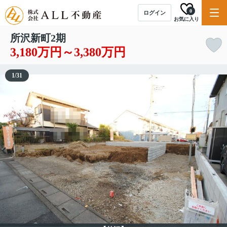
0
ログイン
お気に入り
所沢新町2期
3,180万円～3,380万円
1
/
31