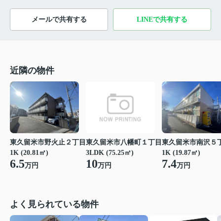
メールで共有する
LINEで共有する
近隣の物件
東久留米市野火止２丁目
東久留米市八幡町１丁目
東久留米市南沢５
1K (20.81㎡)
3LDK (75.25㎡)
1K (19.87㎡)
6.5
10
7.4
万円
万円
万円
よく見られている物件