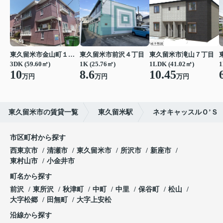
東久留米市金山町１丁目
東久留米市前沢４丁目
東久留米市滝山７丁目
3DK (59.60㎡)
1K (25.76㎡)
1LDK (41.02㎡)
1
10
8.6
10.45
万円
万円
万円
東久留米市の賃貸一覧
東久留米駅
ネオキャッスルＯ’Ｓ
市区町村から探す
西東京市
清瀬市
東久留米市
所沢市
新座市
東村山市
小金井市
町名から探す
前沢
東所沢
秋津町
中町
中里
保谷町
松山
大字松郷
田無町
大字上安松
沿線から探す