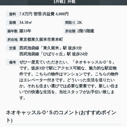
【外観】外観
7.8万円 管理/共益費 4,000円
賃料
34.30㎡
2K
面積
間取り
築33年
2階/5階建
築年数
所在階
東京都
東久留米市
東本町
所在地
西武池袋線
「
東久留米
」駅 徒歩3分
交通
西武池袋線
「
ひばりヶ丘
」駅 徒歩24分
ぜひ一度見ていただきたい、「ネオキャッスルＯ’Ｓ」
備考
です。徒歩3分で駅にアクセス可能な、魅力的な駅近物
件です。こちらの物件はマンションです。こちらの物件
はエレベーター付きです。どういった生活を送りたい
か。それも住まい選びでは必要な要素です。新しい住ま
いでの快適な生活を、当社スタッフがお手伝い致しま
す。
ネオキャッスルＯ’Ｓのコメント(おすすめポイン
ト)