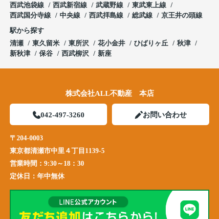
西武池袋線
西武新宿線
武蔵野線
東武東上線
西武国分寺線
中央線
西武拝島線
総武線
京王井の頭線
駅から探す
清瀬
東久留米
東所沢
花小金井
ひばりヶ丘
秋津
新秋津
保谷
西武柳沢
新座
株式会社ALL不動産 本店
042-497-3260
お問い合わせ
〒204-0003
東京都清瀬市中里４丁目1139-5
営業時間：
9:30～18：30
定休日：
年中無休