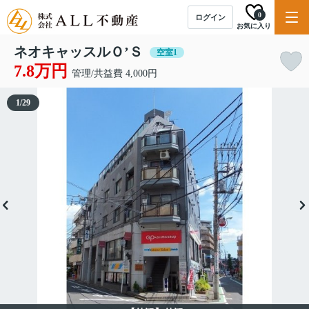
0
ログイン
お気に入り
ネオキャッスルＯ’Ｓ
空室1
7.8万円
管理/共益費 4,000円
1
/
29