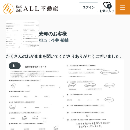
0
ログイン
お気に入り
売却のお客様
担当：今井 裕輔
たくさんのわがままを聞いてくださりありがとうございました。
1
/
1