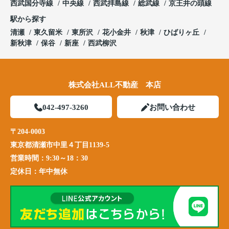
西武国分寺線
中央線
西武拝島線
総武線
京王井の頭線
駅から探す
清瀬
東久留米
東所沢
花小金井
秋津
ひばりヶ丘
新秋津
保谷
新座
西武柳沢
株式会社ALL不動産 本店
042-497-3260
お問い合わせ
〒204-0003
東京都清瀬市中里４丁目1139-5
営業時間：
9:30～18：30
定休日：
年中無休