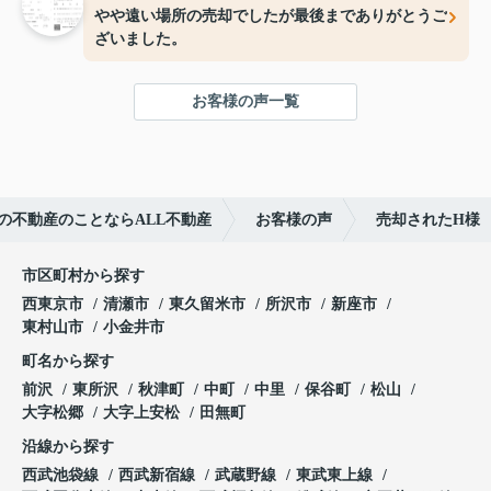
やや遠い場所の売却でしたが最後までありがとうご
ざいました。
お客様の声一覧
の不動産のことならALL不動産
お客様の声
売却されたH様
市区町村から探す
西東京市
清瀬市
東久留米市
所沢市
新座市
東村山市
小金井市
町名から探す
前沢
東所沢
秋津町
中町
中里
保谷町
松山
大字松郷
大字上安松
田無町
沿線から探す
西武池袋線
西武新宿線
武蔵野線
東武東上線