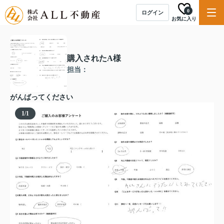
0
ログイン
お気に入り
購入されたA様
担当：
がんばってください
1
/
1