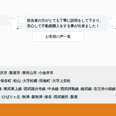
担当者の方がとても丁寧に説明をして下さり、
安心して不動産購入をする事が出来ました！
お客様の声一覧
沢市
新座市
東村山市
小金井市
保谷町
松山
大字松郷
田無町
大字上安松
線
東武東上線
西武国分寺線
中央線
西武拝島線
総武線
京王井の頭線
ひばりヶ丘
秋津
新秋津
保谷
西武柳沢
新座