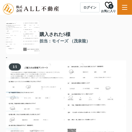
0
ログイン
お気に入り
購入されたS様
担当：モイーズ （茂泉龍）
-
1
/
1