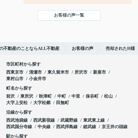
お客様の声一覧
の不動産のことならALL不動産
お客様の声
売却されたH様
市区町村から探す
西東京市
清瀬市
東久留米市
所沢市
新座市
東村山市
小金井市
町名から探す
前沢
東所沢
秋津町
中町
中里
保谷町
松山
大字上安松
大字松郷
田無町
沿線から探す
西武池袋線
西武新宿線
武蔵野線
東武東上線
西武国分寺線
中央線
西武拝島線
総武線
京王井の頭線
駅から探す