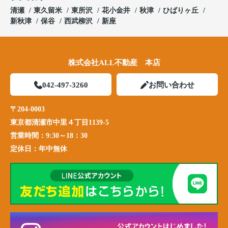
清瀬
東久留米
東所沢
花小金井
秋津
ひばりヶ丘
新秋津
保谷
西武柳沢
新座
株式会社ALL不動産 本店
042-497-3260
お問い合わせ
〒204-0003
東京都清瀬市中里４丁目1139-5
営業時間：
9:30～18：30
定休日：
年中無休