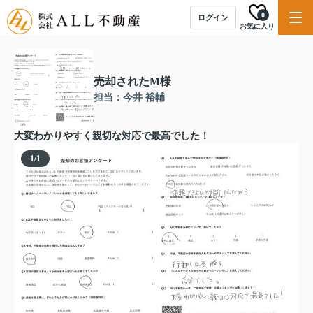
0
ログイン
お気に入り
売却されたM様
担当：今井 裕輔
大変わかりやすく親切な対応で最高でした！
1
/
1