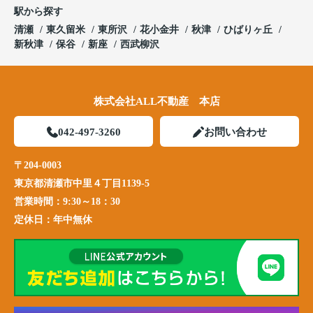
駅から探す
清瀬
東久留米
東所沢
花小金井
秋津
ひばりヶ丘
新秋津
保谷
新座
西武柳沢
株式会社ALL不動産 本店
042-497-3260
お問い合わせ
〒204-0003
東京都清瀬市中里４丁目1139-5
営業時間：
9:30～18：30
定休日：
年中無休