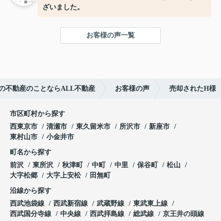
ざいました。
お客様の声一覧
の不動産のことならALL不動産
お客様の声
売却されたH様
市区町村から探す
西東京市
清瀬市
東久留米市
所沢市
新座市
東村山市
小金井市
町名から探す
前沢
東所沢
秋津町
中町
中里
保谷町
松山
大字松郷
大字上安松
田無町
沿線から探す
西武池袋線
西武新宿線
武蔵野線
東武東上線
西武国分寺線
中央線
西武拝島線
総武線
京王井の頭線