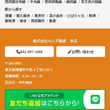
西武国分寺線
中央線
西武拝島線
総武線
京王井の頭線
駅から探す
清瀬
東久留米
東所沢
花小金井
ひばりヶ丘
秋津
新秋津
保谷
西武柳沢
新座
株式会社ALL不動産 本店
042-497-3260
お問い合わせ
〒204-0003
東京都清瀬市中里４丁目1139-5
営業時間：
9:30～18：30
定休日：
年中無休