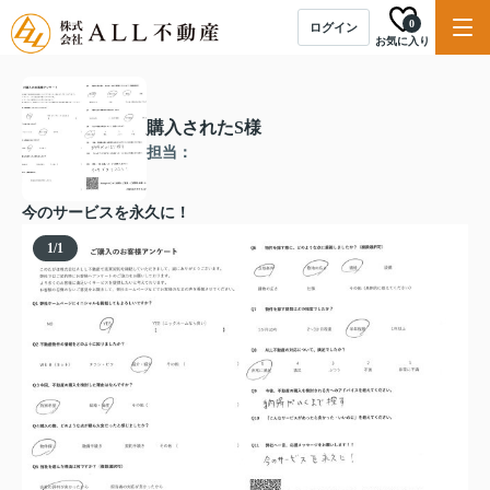
0
ログイン
お気に入り
購入されたS様
担当：
今のサービスを永久に！
1
/
1