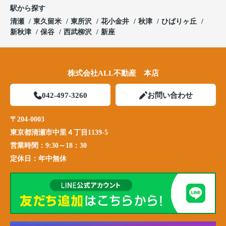
駅から探す
清瀬
東久留米
東所沢
花小金井
秋津
ひばりヶ丘
新秋津
保谷
西武柳沢
新座
株式会社ALL不動産 本店
042-497-3260
お問い合わせ
〒204-0003
東京都清瀬市中里４丁目1139-5
営業時間：
9:30～18：30
定休日：
年中無休