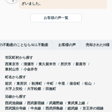
ざいました。
お客様の声一覧
の不動産のことならALL不動産
お客様の声
売却されたH様
市区町村から探す
西東京市
清瀬市
東久留米市
所沢市
新座市
東村山市
小金井市
町名から探す
前沢
東所沢
秋津町
中町
中里
保谷町
松山
大字上安松
大字松郷
田無町
沿線から探す
西武池袋線
西武新宿線
武蔵野線
東武東上線
西武国分寺線
中央線
西武拝島線
総武線
京王井の頭線