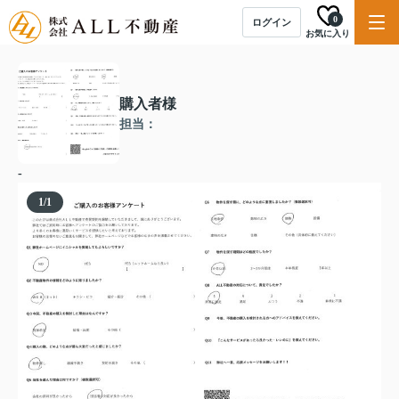
0
ログイン
お気に入り
購入者様
担当：
-
1
/
1