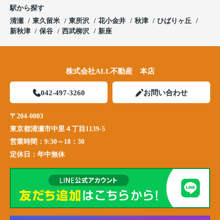
駅から探す
清瀬
東久留米
東所沢
花小金井
秋津
ひばりヶ丘
新秋津
保谷
西武柳沢
新座
株式会社ALL不動産 本店
042-497-3260
お問い合わせ
〒204-0003
東京都清瀬市中里４丁目1139-5
営業時間：
9:30～18：30
定休日：
年中無休