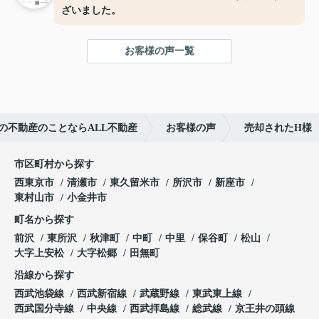
ざいました。
お客様の声一覧
の不動産のことならALL不動産
お客様の声
売却されたH様
市区町村から探す
西東京市
清瀬市
東久留米市
所沢市
新座市
東村山市
小金井市
町名から探す
前沢
東所沢
秋津町
中町
中里
保谷町
松山
大字上安松
大字松郷
田無町
沿線から探す
西武池袋線
西武新宿線
武蔵野線
東武東上線
西武国分寺線
中央線
西武拝島線
総武線
京王井の頭線