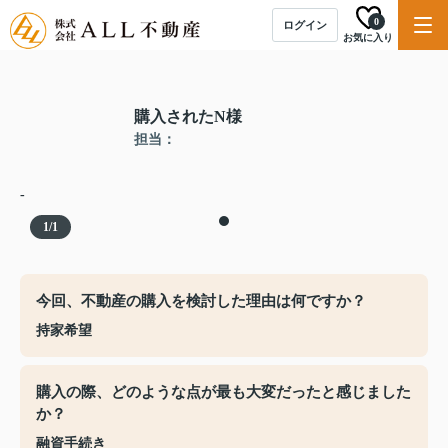
0
ログイン
お気に入り
購入されたN様
担当：
-
1
/
1
今回、不動産の購入を検討した理由は何ですか？
持家希望
購入の際、どのような点が最も大変だったと感じました
か？
融資手続き