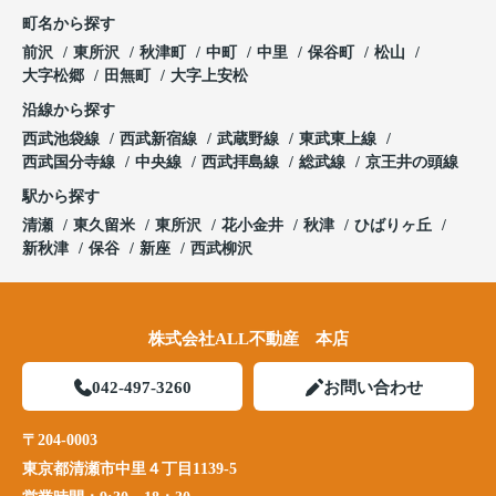
町名から探す
前沢
東所沢
秋津町
中町
中里
保谷町
松山
大字松郷
田無町
大字上安松
沿線から探す
西武池袋線
西武新宿線
武蔵野線
東武東上線
西武国分寺線
中央線
西武拝島線
総武線
京王井の頭線
駅から探す
清瀬
東久留米
東所沢
花小金井
秋津
ひばりヶ丘
新秋津
保谷
新座
西武柳沢
株式会社ALL不動産 本店
042-497-3260
お問い合わせ
〒204-0003
東京都清瀬市中里４丁目1139-5