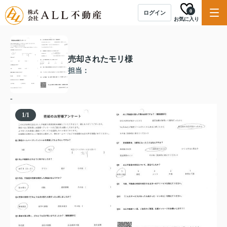
0
ログイン
お気に入り
売却されたモリ様
担当：
-
1
/
1