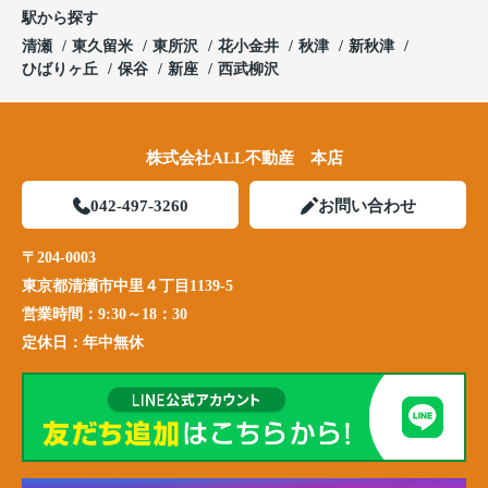
駅から探す
清瀬
東久留米
東所沢
花小金井
秋津
新秋津
ひばりヶ丘
保谷
新座
西武柳沢
株式会社ALL不動産 本店
042-497-3260
お問い合わせ
〒204-0003
東京都清瀬市中里４丁目1139-5
営業時間：
9:30～18：30
定休日：
年中無休