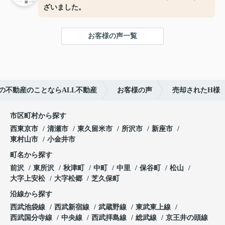
ざいました。
お客様の声一覧
の不動産のことならALL不動産
お客様の声
売却されたH様
市区町村から探す
西東京市
清瀬市
東久留米市
所沢市
新座市
東村山市
小金井市
町名から探す
前沢
東所沢
秋津町
中町
中里
保谷町
松山
大字上安松
大字松郷
芝久保町
沿線から探す
西武池袋線
西武新宿線
武蔵野線
東武東上線
西武国分寺線
中央線
西武拝島線
総武線
京王井の頭線