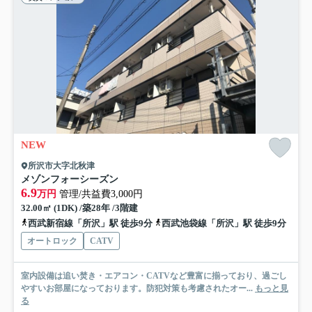
NEW
所沢市大字北秋津
メゾンフォーシーズン
6.9
万円
管理/共益費3,000円
32.00㎡ (1DK) /築28年 /3階建
西武新宿線「所沢」駅 徒歩9分
西武池袋線「所沢」駅 徒歩9分
オートロック
CATV
室内設備は追い焚き・エアコン・CATVなど豊富に揃っており、過ごし
やすいお部屋になっております。防犯対策も考慮されたオー...
もっと見
る