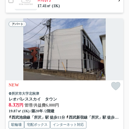
17.41㎡ (1K)
アパート
NEW
所沢市大字北秋津
レオパレススカイ タウン
8.3
万円
管理/共益費6,000円
19.87㎡ (1K) /築20年 /2階建
西武池袋線「所沢」駅 徒歩11分
西武新宿線「所沢」駅 徒歩11分
駐輪場
宅配ボックス
インターネット対応