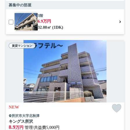
募集中の部屋
3階
6.9万円
32.00㎡ (1DK)
賃貸マンション
NEW
所沢市大字北秋津
キングス所沢
8.9
万円
管理/共益費5,000円