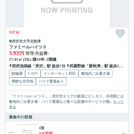
NEW
所沢市大字北秋津
ファミールハイツⅡ
3.9
万円
管理/共益費-
17.41㎡ (1K) /築34年 /2階建
西武池袋線「所沢」駅 徒歩7分
武蔵野線「新秋津」駅 徒歩26分
西
駐輪場
CATV
インターネット対応
敷地内ごみ置き場
閑静な住宅地
バイク置場あり
「ファミールハイツⅡ」：所沢市エリアの新居にピッタリ。共用部には
敷地内ごみ置き場・バイク置場など様々な設備やサービスが揃...
もっと
見る
募集中の部屋
1階
3.9万円