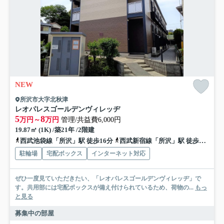
NEW
所沢市大字北秋津
レオパレスゴールデンヴィレッヂ
5
8
万円～
万円
管理/共益費6,000円
19.87㎡ (1K) /築21年 /2階建
西武池袋線「所沢」駅 徒歩16分
西武新宿線「所沢」駅 徒歩16分
駐輪場
宅配ボックス
インターネット対応
ぜひ一度見ていただきたい、「レオパレスゴールデンヴィレッヂ」で
す。共用部には宅配ボックスが備え付けられているため、荷物の...
もっ
と見る
募集中の部屋