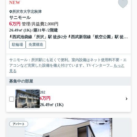
NEW
所沢市大字北秋津
サニモール
6
万円
管理/共益費2,000円
26.49㎡ (1K) /築31年 /2階建
西武池袋線「所沢」駅 徒歩2分
西武新宿線「航空公園」駅 徒歩25分
駐輪場
免震構造
サニモール：所沢駅にも近くて便利。室内設備はネット使用料不要・エ
アコンなど充実した設備を備え付けています。TVインターフ...
もっと
見る
募集中の部屋
202
6万円
26.49㎡ (1K)
アパート