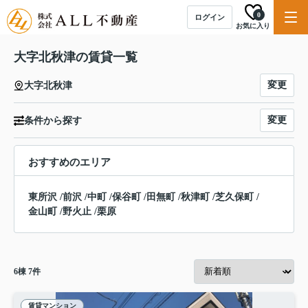
0
ログイン
お気に入り
大字北秋津の賃貸一覧
変更
大字北秋津
変更
条件から探す
おすすめのエリア
東所沢
/
前沢
/
中町
/
保谷町
/
田無町
/
秋津町
/
芝久保町
/
金山町
/
野火止
/
栗原
6
棟
7
件
賃貸マンション