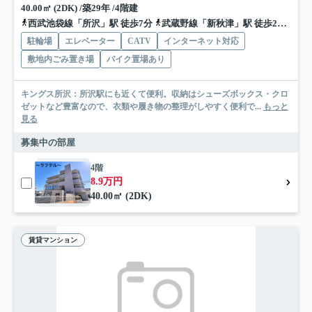
40.00㎡ (2DK) /築29年 /4階建
西武池袋線「所沢」駅 徒歩7分
武蔵野線「新秋津」駅 徒歩27分
西
駐輪場
エレベーター
CATV
インターネット対応
敷地内ごみ置き場
バイク置場あり
キングス所沢：所沢駅にも近くて便利。収納はシューズボックス・クロ
ゼットなど豊富なので、衣類や履き物の整理がしやすく便利で...
もっと
見る
募集中の部屋
4階
8.9万円
40.00㎡ (2DK)
賃貸マンション