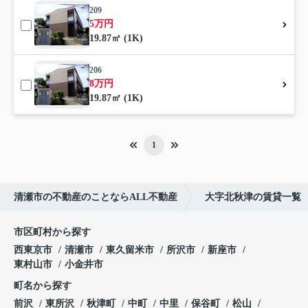
209
5万円
19.87㎡ (1K)
206
8万円
19.87㎡ (1K)
1
清瀬市の不動産のことならALL不動産
大字北秋津の賃貸一覧
市区町村から探す
西東京市
清瀬市
東久留米市
所沢市
新座市
東村山市
小金井市
町名から探す
前沢
東所沢
秋津町
中町
中里
保谷町
松山