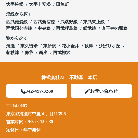
大字松郷
大字上安松
田無町
沿線から探す
西武池袋線
西武新宿線
武蔵野線
東武東上線
西武国分寺線
中央線
西武拝島線
総武線
京王井の頭線
駅から探す
清瀬
東久留米
東所沢
花小金井
秋津
ひばりヶ丘
新秋津
保谷
新座
西武柳沢
株式会社ALL不動産 本店
042-497-3260
お問い合わせ
〒204-0003
東京都清瀬市中里４丁目1139-5
営業時間：
9:30～18：30
定休日：
年中無休