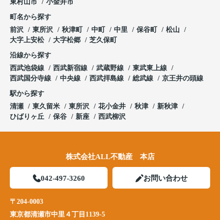
東村山市
小金井市
町名から探す
前沢
東所沢
秋津町
中町
中里
保谷町
松山
大字上安松
大字松郷
芝久保町
沿線から探す
西武池袋線
西武新宿線
武蔵野線
東武東上線
西武国分寺線
中央線
西武拝島線
総武線
京王井の頭線
駅から探す
清瀬
東久留米
東所沢
花小金井
秋津
新秋津
ひばりヶ丘
保谷
新座
西武柳沢
株式会社ALL不動産 本店
042-497-3260
お問い合わせ
〒204-0003
東京都清瀬市中里４丁目1139-5