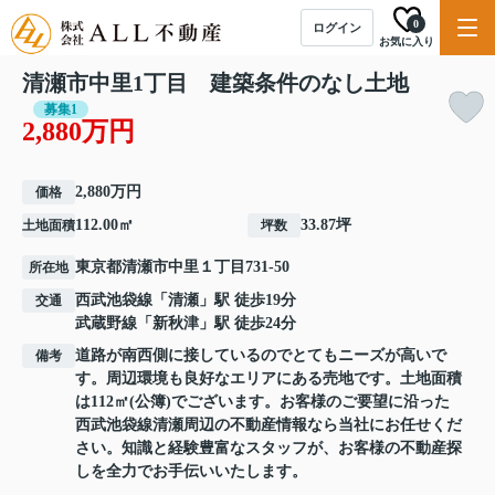
0
ログイン
お気に入り
清瀬市中里1丁目 建築条件のなし土地
募集1
2,880万円
2,880万円
価格
112.00㎡
33.87坪
土地面積
坪数
東京都
清瀬市
中里
１丁目731-50
所在地
西武池袋線
「
清瀬
」駅 徒歩19分
交通
武蔵野線
「
新秋津
」駅 徒歩24分
道路が南西側に接しているのでとてもニーズが高いで
備考
す。周辺環境も良好なエリアにある売地です。土地面積
は112㎡(公簿)でございます。お客様のご要望に沿った
西武池袋線清瀬周辺の不動産情報なら当社にお任せくだ
さい。知識と経験豊富なスタッフが、お客様の不動産探
しを全力でお手伝いいたします。