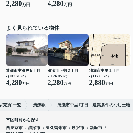
2,280
4,280
万円
万円
よく見られている物件
清瀬市中清戸５丁目
清瀬市下宿２丁目
清瀬市中里１丁目
- (183.28㎡)
- (126.85㎡)
- (112.00㎡)
4,280
2,280
2,880
万円
万円
万円
(売買)一覧
清瀬駅
清瀬市中里1丁目 建築条件のなし土地
市区町村から探す
西東京市
清瀬市
東久留米市
所沢市
新座市