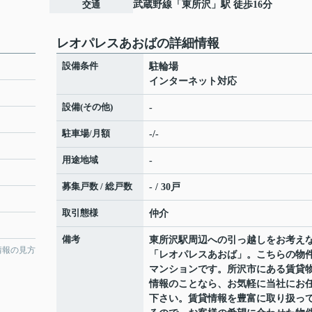
交通
武蔵野線
「
東所沢
」駅 徒歩16分
レオパレスあおばの詳細情報
設備条件
駐輪場
インターネット対応
設備(その他)
-
駐車場/月額
-/-
用途地域
-
募集戸数 / 総戸数
- / 30戸
取引態様
仲介
備考
東所沢駅周辺への引っ越しをお考え
情報の見方
「レオパレスあおば」。こちらの物
マンションです。所沢市にある賃貸
情報のことなら、お気軽に当社にお
下さい。賃貸情報を豊富に取り扱っ