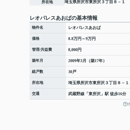
所在地
埼玉県
所沢市
東所沢
３丁目８－１
レオパレスあおばの基本情報
物件名
レオパレスあおば
価格
8.8万円～9万円
管理/共益費
8,000円
築年月
2009年3月（築17年）
総戸数
30戸
所在地
埼玉県
所沢市
東所沢
３丁目８－１
交通
武蔵野線
「
東所沢
」駅 徒歩16分