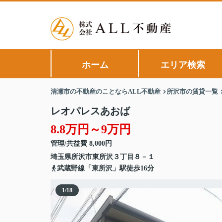
ホーム
エリア検索
清瀬市の不動産のことならALL不動産
所沢市の賃貸一覧
レオパレスあおば
8.8万円～9万円
管理/共益費 8,000円
埼玉県
所沢市
東所沢
３丁目８－１
武蔵野線「東所沢」駅徒歩16分
1
/
18