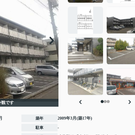
外観です
円
築年
2009年3月(築17年)
駐車
-