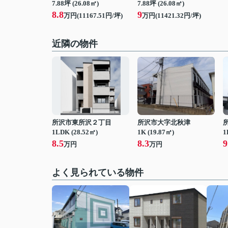
7.88坪 (26.08㎡)
7.88坪 (26.08㎡)
8.8
9
万円(11167.51円/坪)
万円(11421.32円/坪)
近隣の物件
所沢市東所沢２丁目
所沢市大字北秋津
1LDK (28.52㎡)
1K (19.87㎡)
1
8.5
8.3
9
万円
万円
よく見られている物件