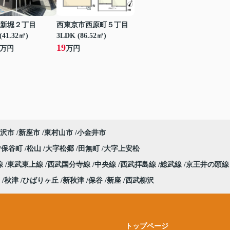
新堀２丁目
西東京市西原町５丁目
(41.32㎡)
3LDK (86.52㎡)
19
万円
万円
沢市
新座市
東村山市
小金井市
保谷町
松山
大字松郷
田無町
大字上安松
線
東武東上線
西武国分寺線
中央線
西武拝島線
総武線
京王井の頭線
秋津
ひばりヶ丘
新秋津
保谷
新座
西武柳沢
トップページ