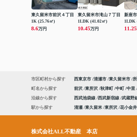
東久留米市前沢４丁目
東久留米市滝山７丁目
新座市
1K (25.76㎡)
1LDK (41.02㎡)
1LDK 
8.6
10.45
11.25
万円
万円
市区町村から探す
西東京市
清瀬市
東久留米市
所
町名から探す
前沢
東所沢
秋津町
中町
中里
沿線から探す
西武池袋線
西武新宿線
武蔵野
駅から探す
清瀬
東久留米
東所沢
花小金井
株式会社ALL不動産 本店