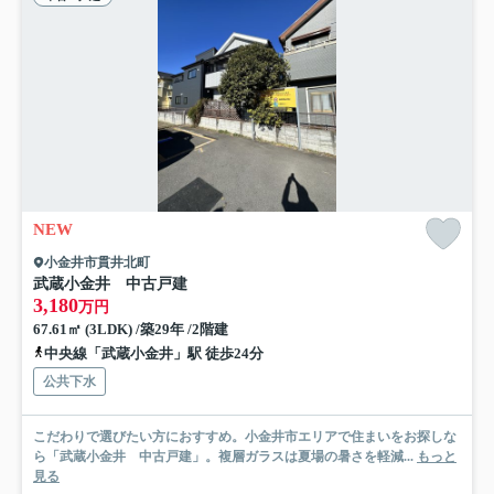
NEW
小金井市貫井北町
武蔵小金井 中古戸建
3,180
万円
67.61㎡ (3LDK) /築29年 /2階建
中央線「武蔵小金井」駅 徒歩24分
公共下水
こだわりで選びたい方におすすめ。小金井市エリアで住まいをお探しな
ら「武蔵小金井 中古戸建」。複層ガラスは夏場の暑さを軽減...
もっと
見る