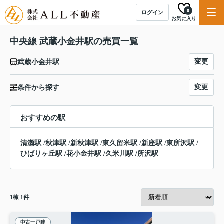
0
ログイン
お気に入り
中央線 武蔵小金井駅の売買一覧
変更
武蔵小金井駅
変更
条件から探す
おすすめの駅
清瀬駅
/
秋津駅
/
新秋津駅
/
東久留米駅
/
新座駅
/
東所沢駅
/
ひばりヶ丘駅
/
花小金井駅
/
久米川駅
/
所沢駅
1
棟
1
件
中古一戸建