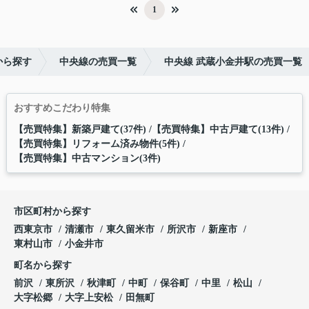
1
から探す
中央線の売買一覧
中央線 武蔵小金井駅の売買一覧
おすすめこだわり特集
【売買特集】新築戸建て(37件)
【売買特集】中古戸建て(13件)
【売買特集】リフォーム済み物件(5件)
【売買特集】中古マンション(3件)
市区町村から探す
西東京市
清瀬市
東久留米市
所沢市
新座市
東村山市
小金井市
町名から探す
前沢
東所沢
秋津町
中町
保谷町
中里
松山
大字松郷
大字上安松
田無町