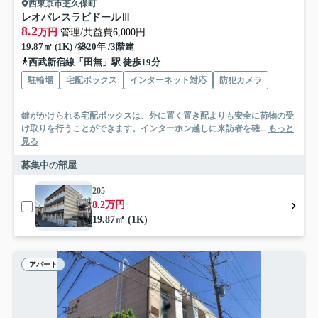
西東京市芝久保町
レオパレスラビドールⅢ
8.2
万円
管理/共益費6,000円
19.87㎡ (1K) /築20年 /3階建
西武新宿線「田無」駅 徒歩19分
駐輪場
宅配ボックス
インターネット対応
防犯カメラ
鍵がかけられる宅配ボックスは、外に置く置き配よりも安全に荷物の受
け取りを行うことができます。インターホン越しに来訪者を確...
もっと
見る
募集中の部屋
205
8.2万円
19.87㎡ (1K)
アパート