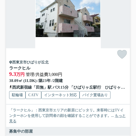
西東京市ひばりが丘北
ラークヒル
9.3
万円
管理/共益費3,000円
38.09㎡ (1LDK) /築23年 /2階建
西武新宿線「田無」駅 バス15分 「ひばりヶ丘駅行 ひばりヶ丘駅」 停歩6分
駐輪場
CATV
インターネット対応
バイク置場あり
「ラークヒル」：西東京市エリアの新居にピッタリ。来客時にはTVイ
ンターホンを使用して訪問者の顔を確認することができます。...
もっと
見る
募集中の部屋