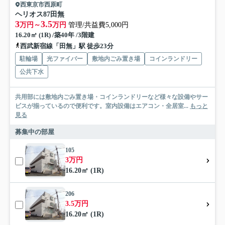
西東京市西原町
ヘリオス87田無
3
3.5
万円～
万円
管理/共益費5,000円
16.20㎡ (1R) /築40年 /3階建
西武新宿線「田無」駅 徒歩23分
駐輪場
光ファイバー
敷地内ごみ置き場
コインランドリー
公共下水
共用部には敷地内ごみ置き場・コインランドリーなど様々な設備やサー
ビスが揃っているので便利です。室内設備はエアコン・全居室...
もっと
見る
募集中の部屋
105
3万円
16.20㎡ (1R)
206
3.5万円
16.20㎡ (1R)