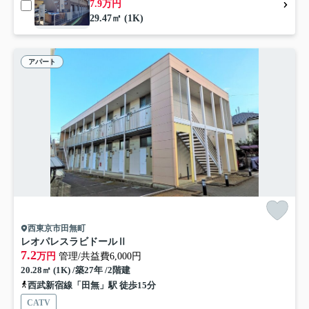
7.9万円
29.47㎡ (1K)
アパート
西東京市田無町
レオパレスラビドールⅡ
7.2
万円
管理/共益費6,000円
20.28㎡ (1K) /築27年 /2階建
西武新宿線「田無」駅 徒歩15分
CATV