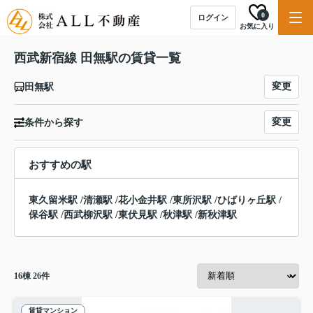
0
ログイン
お気に入り
西武新宿線 田無駅の賃貸一覧
変更
田無駅
変更
条件から探す
おすすめの駅
東久留米駅
/
清瀬駅
/
花小金井駅
/
東所沢駅
/
ひばりヶ丘駅
/
保谷駅
/
西武柳沢駅
/
東伏見駅
/
秋津駅
/
新秋津駅
16
棟
26
件
賃貸マンション