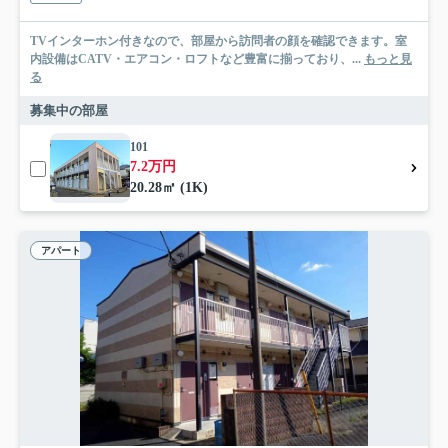
TVインターホン付きなので、部屋から訪問者の顔を確認できます。室
内設備はCATV・エアコン・ロフトなど豊富に揃っており、...
もっと見
る
募集中の部屋
101
7.2万円
20.28㎡ (1K)
アパート