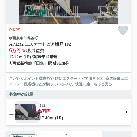
NEW
西東京市保谷町
AP1232 エステートピア瀬戸 102
6
万円
管理/共益費-
17.40㎡ (1R) /築39年 /2階建
西武新宿線「田無」駅 徒歩20分
こだわりポイント満載のAP1232 エステートピア瀬戸 102。室内設備はエ
アコン・洗濯機などが揃っているので、快適に過...
もっと見る
募集中の部屋
102
6万円
17.40㎡ (1R)