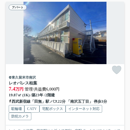
アパート
東久留米市南沢
レオパレス柏葉
7.4
万円
管理/共益費6,000円
19.87㎡ (1K) /築23年 /2階建
西武新宿線「田無」駅 バス22分 「南沢五丁目」 停歩3分
駐輪場
CATV
宅配ボックス
インターネット対応
防犯カメラ