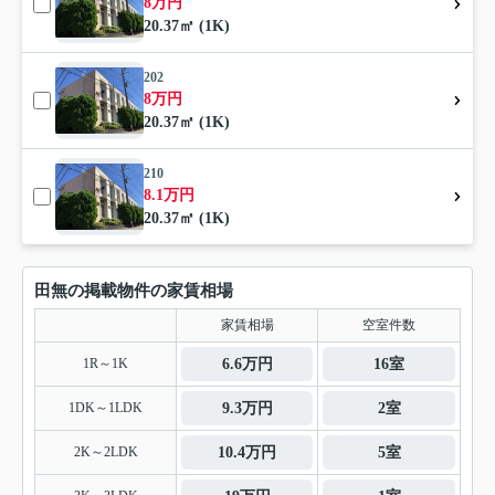
8万円
20.37㎡ (1K)
202
8万円
20.37㎡ (1K)
210
8.1万円
20.37㎡ (1K)
田無の掲載物件の家賃相場
家賃相場
空室件数
1R～1K
6.6万円
16室
1DK～1LDK
9.3万円
2室
2K～2LDK
10.4万円
5室