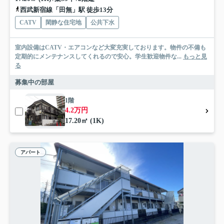
西武新宿線「田無」駅 徒歩13分
CATV
閑静な住宅地
公共下水
室内設備はCATV・エアコンなど大変充実しております。物件の不備も
定期的にメンテナンスしてくれるので安心。学生歓迎物件な...
もっと見
る
募集中の部屋
1階
4.2万円
17.20㎡ (1K)
アパート