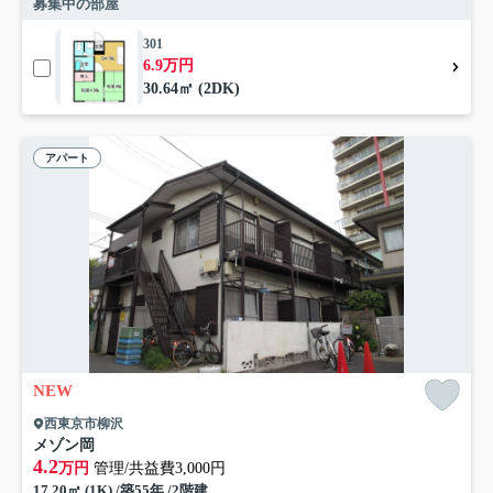
募集中の部屋
301
6.9万円
30.64㎡ (2DK)
アパート
NEW
西東京市柳沢
メゾン岡
4.2
万円
管理/共益費3,000円
17.20㎡ (1K) /築55年 /2階建