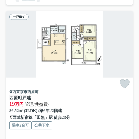
一戸建て
西東京市西原町
西原町戸建
19
万円
管理/共益費-
86.52㎡ (3LDK) /築6年 /2階建
西武新宿線「田無」駅 徒歩23分
駐車2台可
公共下水