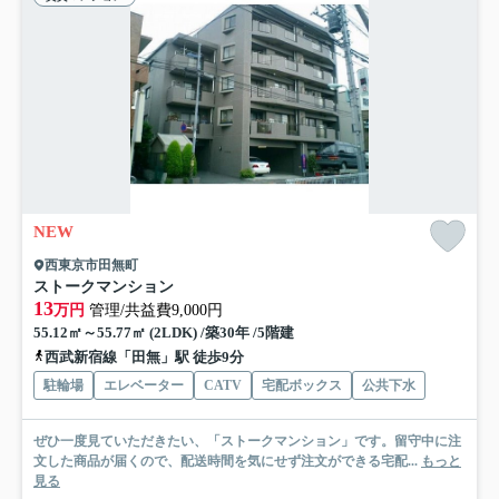
NEW
西東京市田無町
ストークマンション
13
万円
管理/共益費9,000円
55.12㎡～55.77㎡ (2LDK) /築30年 /5階建
西武新宿線「田無」駅 徒歩9分
駐輪場
エレベーター
CATV
宅配ボックス
公共下水
ぜひ一度見ていただきたい、「ストークマンション」です。留守中に注
文した商品が届くので、配送時間を気にせず注文ができる宅配...
もっと
見る