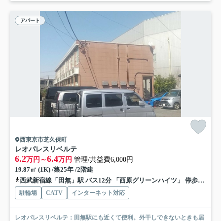
アパート
西東京市芝久保町
レオパレスリベルテ
6.2
6.4
万円～
万円
管理/共益費6,000円
19.87㎡ (1K) /築25年 /2階建
西武新宿線「田無」駅 バス12分 「西原グリーンハイツ」 停歩5分
駐輪場
CATV
インターネット対応
レオパレスリベルテ：田無駅にも近くて便利。外干しできないときも居