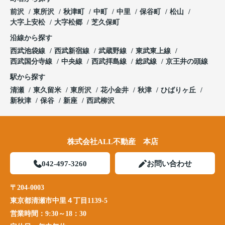
前沢
東所沢
秋津町
中町
中里
保谷町
松山
大字上安松
大字松郷
芝久保町
沿線から探す
西武池袋線
西武新宿線
武蔵野線
東武東上線
西武国分寺線
中央線
西武拝島線
総武線
京王井の頭線
駅から探す
清瀬
東久留米
東所沢
花小金井
秋津
ひばりヶ丘
新秋津
保谷
新座
西武柳沢
株式会社ALL不動産 本店
042-497-3260
お問い合わせ
〒204-0003
東京都清瀬市中里４丁目1139-5
営業時間：
9:30～18：30