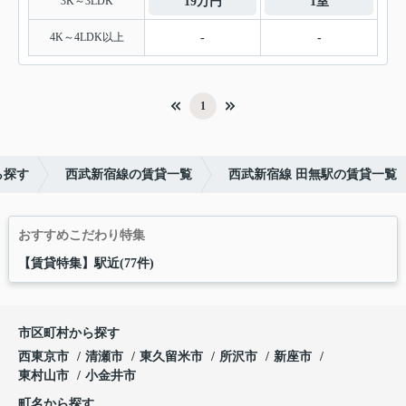
3K～3LDK
19万円
1室
4K～4LDK以上
-
-
1
ら探す
西武新宿線の賃貸一覧
西武新宿線 田無駅の賃貸一覧
おすすめこだわり特集
【賃貸特集】駅近(77件)
市区町村から探す
西東京市
清瀬市
東久留米市
所沢市
新座市
東村山市
小金井市
町名から探す