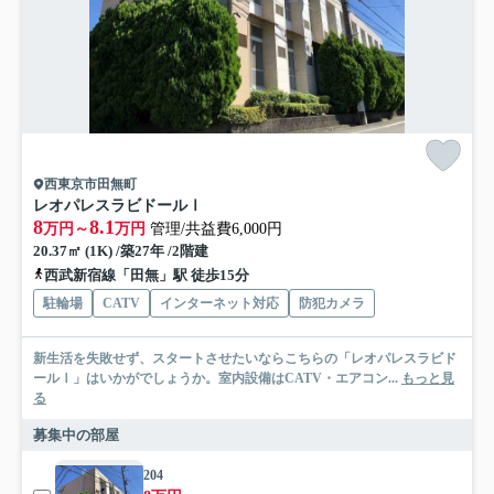
西東京市田無町
レオパレスラビドールⅠ
8
8.1
万円～
万円
管理/共益費6,000円
20.37㎡ (1K) /築27年 /2階建
西武新宿線「田無」駅 徒歩15分
駐輪場
CATV
インターネット対応
防犯カメラ
新生活を失敗せず、スタートさせたいならこちらの「レオパレスラビド
ールⅠ」はいかがでしょうか。室内設備はCATV・エアコン...
もっと見
る
募集中の部屋
204