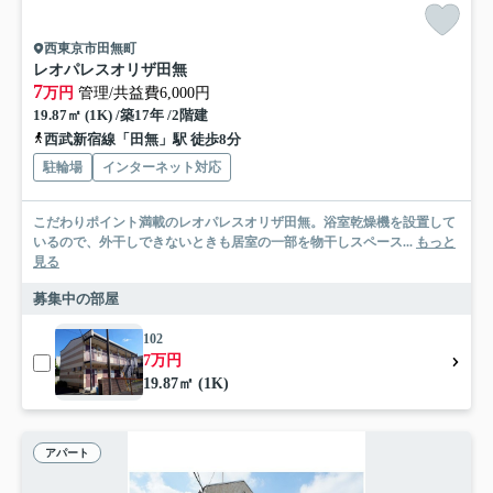
西東京市田無町
レオパレスオリザ田無
7
万円
管理/共益費6,000円
19.87㎡ (1K) /築17年 /2階建
西武新宿線「田無」駅 徒歩8分
駐輪場
インターネット対応
こだわりポイント満載のレオパレスオリザ田無。浴室乾燥機を設置して
いるので、外干しできないときも居室の一部を物干しスペース...
もっと
見る
募集中の部屋
102
7万円
19.87㎡ (1K)
アパート