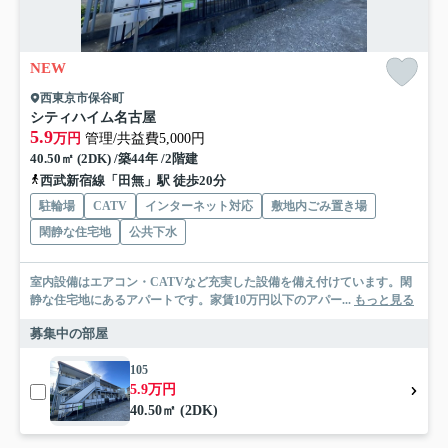
NEW
西東京市保谷町
シティハイム名古屋
5.9
万円
管理/共益費5,000円
40.50㎡ (2DK) /築44年 /2階建
西武新宿線「田無」駅 徒歩20分
駐輪場
CATV
インターネット対応
敷地内ごみ置き場
閑静な住宅地
公共下水
室内設備はエアコン・CATVなど充実した設備を備え付けています。閑
静な住宅地にあるアパートです。家賃10万円以下のアパー...
もっと見る
募集中の部屋
105
5.9万円
40.50㎡ (2DK)