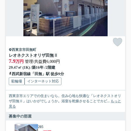
西東京市田無町
レオネクストオリザ田無Ⅱ
7.9
万円
管理/共益費6,000円
29.47㎡ (1K) /築16年 /2階建
西武新宿線「田無」駅 徒歩9分
駐輪場
インターネット対応
西東京市エリアでの住まいなら、住み心地も快適な「レオネクストオリ
ザ田無Ⅱ」はいかがでしょうか。浴室を乾燥させることでカビ...
もっと
見る
募集中の部屋
205